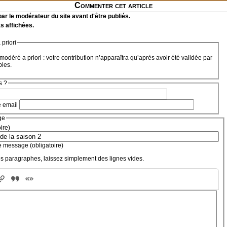
Commenter cet article
r le modérateur du site avant d'être publiés.
s affichées.
priori
modéré a priori : votre contribution n’apparaîtra qu’après avoir été validée par
bles.
s ?
e email
ge
oire)
e message (obligatoire)
s paragraphes, laissez simplement des lignes vides.