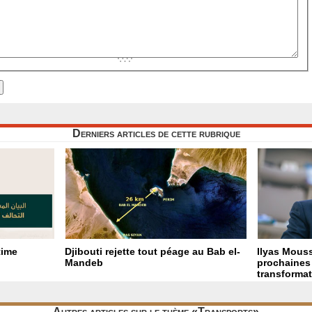
Derniers articles de cette rubrique
time
Djibouti rejette tout péage au Bab el-
Ilyas Mouss
Mandeb
prochaines 
transformat
Autres articles sur le thème «Transports»