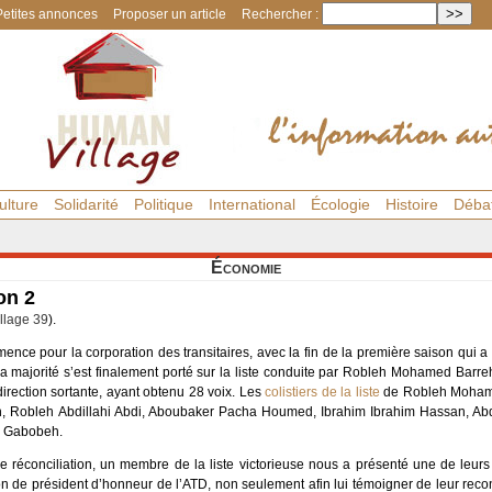
Petites annonces
Proposer un article
Rechercher :
ulture
Solidarité
Politique
International
Écologie
Histoire
Déba
Économie
on 2
llage 39
).
nce pour la corporation des transitaires, avec la fin de la première saison qui 
la majorité s’est finalement porté sur la liste conduite par Robleh Mohamed Barreh
rection sortante, ayant obtenu 28 voix. Les
colistiers de la liste
de Robleh Moham
Robleh Abdillahi Abdi, Aboubaker Pacha Houmed, Ibrahim Ibrahim Hassan, Abd
i Gabobeh.
e réconciliation, un membre de la liste victorieuse nous a présenté une de leurs
de président d’honneur de l’ATD, non seulement afin lui témoigner de leur reconn