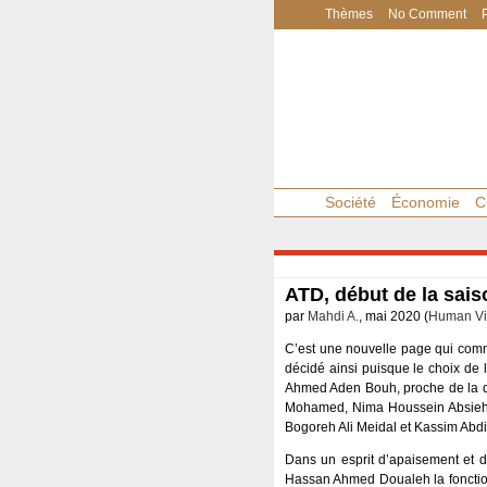
Thèmes
No Comment
Société
Économie
C
ATD, début de la sais
par
Mahdi A.
, mai 2020 (
Human Vi
C’est une nouvelle page qui comme
décidé ainsi puisque le choix de 
Ahmed Aden Bouh, proche de la di
Mohamed, Nima Houssein Absieh, 
Bogoreh Ali Meidal et Kassim Abd
Dans un esprit d’apaisement et d
Hassan Ahmed Doualeh la fonction 