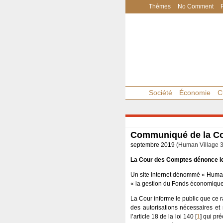
Thèmes
No Comment
Société
Économie
C
Communiqué de la C
septembre 2019 (
Human Village 
La Cour des Comptes dénonce les
Un site internet dénommé « Human
« la gestion du Fonds économique 
La Cour informe le public que ce r
des autorisations nécessaires et
l’article 18 de la loi 140
[
1
]
qui pré