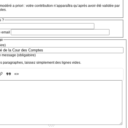
modéré a priori : votre contribution n’apparaîtra qu’après avoir été validée par
bles.
s ?
e email
ge
oire)
e message (obligatoire)
s paragraphes, laissez simplement des lignes vides.