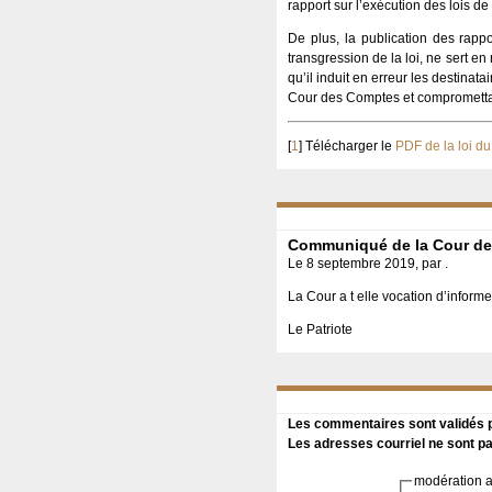
rapport sur l’exécution des lois de
De plus, la publication des rappo
transgression de la loi, ne sert en 
qu’il induit en erreur les destina
Cour des Comptes et compromettant a
[
1
]
Télécharger le
PDF de la loi du
Communiqué de la Cour d
Le 8 septembre 2019, par .
La Cour a t elle vocation d’inform
Le Patriote
Les commentaires sont validés pa
Les adresses courriel ne sont pa
modération a 