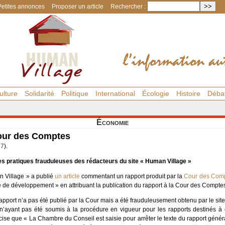
Petites annonces
Proposer un article
Rechercher :
ulture
Solidarité
Politique
International
Écologie
Histoire
Déba
Économie
our des Comptes
37
).
 pratiques frauduleuses des rédacteurs du site « Human Village »
 Village » a publié
un article
commentant un rapport produit par la
Cour des Com
de développement » en attribuant la publication du rapport à la Cour des Compte
apport n’a pas été publié par la Cour mais a été frauduleusement obtenu par le sit
 n’ayant pas été soumis à la procédure en vigueur pour les rapports destinés à ê
cise que « La Chambre du Conseil est saisie pour arrêter le texte du rapport génér