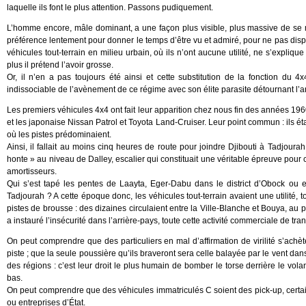
laquelle ils font le plus attention. Passons pudiquement.
L’homme encore, mâle dominant, a une façon plus visible, plus massive de se met
préférence lentement pour donner le temps d’être vu et admiré, pour ne pas dis
véhicules tout-terrain en milieu urbain, où ils n’ont aucune utilité, ne s’explique
plus il prétend l’avoir grosse.
Or, il n’en a pas toujours été ainsi et cette substitution de la fonction du 4
indissociable de l’avènement de ce régime avec son élite parasite détournant l’arg
Les premiers véhicules 4x4 ont fait leur apparition chez nous fin des années 19
et les japonaise Nissan Patrol et Toyota Land-Cruiser. Leur point commun : ils é
où les pistes prédominaient.
Ainsi, il fallait au moins cinq heures de route pour joindre Djibouti à Tadjourah
honte » au niveau de Dalley, escalier qui constituait une véritable épreuve pour
amortisseurs.
Qui s’est tapé les pentes de Laayta, Eger-Dabu dans le district d’Obock ou 
Tadjourah ? A cette époque donc, les véhicules tout-terrain avaient une utilité, 
pistes de brousse : des dizaines circulaient entre la Ville-Blanche et Bouya, au 
a instauré l’insécurité dans l’arrière-pays, toute cette activité commerciale de t
On peut comprendre que des particuliers en mal d’affirmation de virilité s’ac
piste ; que la seule poussière qu’ils braveront sera celle balayée par le vent d
des régions : c’est leur droit le plus humain de bomber le torse derrière le vola
bas.
On peut comprendre que des véhicules immatriculés C soient des pick-up, certa
ou entreprises d’État.