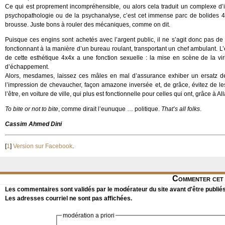
Ce qui est proprement incompréhensible, ou alors cela traduit un complexe d’inf
psychopathologie ou de la psychanalyse, c’est cet immense parc de bolides 4x
brousse. Juste bons à rouler des mécaniques, comme on dit.
Puisque ces engins sont achetés avec l’argent public, il ne s’agit donc pas d
fonctionnant à la manière d’un bureau roulant, transportant un chef ambulant. L’ex
de cette esthétique 4x4x a une fonction sexuelle : la mise en scène de la vir
d’échappement.
Alors, mesdames, laissez ces mâles en mal d’assurance exhiber un ersatz de v
l’impression de chevaucher, façon amazone inversée et, de grâce, évitez de les
l’être, en voiture de ville, qui plus est fonctionnelle pour celles qui ont, grâce à All
To bite or not to bite
, comme dirait l’eunuque … politique.
That’s all folks
.
Cassim Ahmed Dini
[
1
]
Version sur Facebook
.
Commenter cet 
Les commentaires sont validés par le modérateur du site avant d'être publiés
Les adresses courriel ne sont pas affichées.
modération a priori