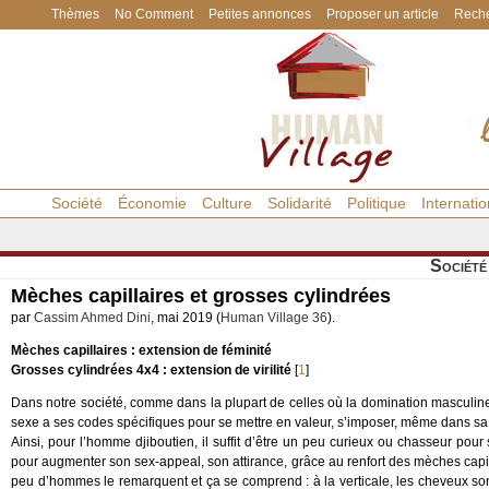
Thèmes
No Comment
Petites annonces
Proposer un article
Reche
Société
Économie
Culture
Solidarité
Politique
Internatio
Société
Mèches capillaires et grosses cylindrées
par
Cassim Ahmed Dini
, mai 2019 (
Human Village 36
).
Mèches capillaires : extension de féminité
Grosses cylindrées 4x4 : extension de virilité
[
1
]
Dans notre société, comme dans la plupart de celles où la domination masculine e
sexe a ses codes spécifiques pour se mettre en valeur, s’imposer, même dans sa
Ainsi, pour l’homme djiboutien, il suffit d’être un peu curieux ou chasseur pour
pour augmenter son sex-appeal, son attirance, grâce au renfort des mèches capilla
peu d’hommes le remarquent et ça se comprend : à la verticale, les cheveux sont 