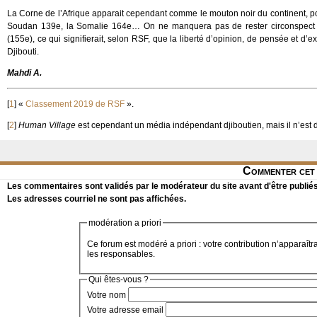
La Corne de l’Afrique apparait cependant comme le mouton noir du continent, pou
Soudan 139e, la Somalie 164e… On ne manquera pas de rester circonspect s
(155e), ce qui signifierait, selon RSF, que la liberté d’opinion, de pensée et 
Djibouti.
Mahdi A.
[
1
]
«
Classement 2019 de RSF
».
[
2
]
Human Village
est cependant un média indépendant djiboutien, mais il n’est d
Commenter cet 
Les commentaires sont validés par le modérateur du site avant d'être publiés
Les adresses courriel ne sont pas affichées.
modération a priori
Ce forum est modéré a priori : votre contribution n’apparaîtr
les responsables.
Qui êtes-vous ?
Votre nom
Votre adresse email