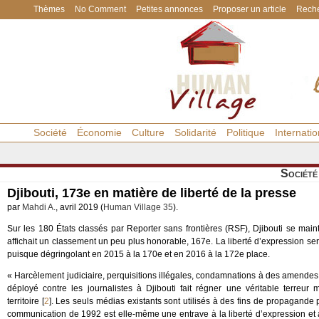
Thèmes
No Comment
Petites annonces
Proposer un article
Reche
Société
Économie
Culture
Solidarité
Politique
Internatio
Société
Djibouti, 173e en matière de liberté de la presse
par
Mahdi A.
, avril 2019 (
Human Village 35
).
Sur les 180 États classés par Reporter sans frontières (RSF), Djibouti se ma
affichait un classement un peu plus honorable, 167e. La liberté d’expression se
puisque dégringolant en 2015 à la 170e et en 2016 à la 172e place.
« Harcèlement judiciaire, perquisitions illégales, condamnations à des amendes 
déployé contre les journalistes à Djibouti fait régner une véritable terreur
territoire
[
2
]
. Les seuls médias existants sont utilisés à des fins de propagande 
communication de 1992 est elle-même une entrave à la liberté d’expression et a