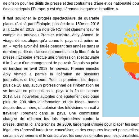
de prison pour les délits de presse et des contraintes d’âge et de nationalité po
émettant depuis l’Europe, y est régulièrement bloquée et brouillée. »
Il faut souligner le progrès spectaculaire de quarante
places réalisé par l’Éthiopie, passée de la 150e en 2018
à la 110e en 2019. La note de RSf met clairement sur le
compte du nouveau Premier ministre, Abiy Ahmed, le
virage démocratique qu’a connu le pays en à peine un
an. « Après avoir été située pendant des années dans la
dernière partie du classement mondial de la liberté de la
presse, l’Éthiopie effectue une progression spectaculaire
à la faveur d’un changement de pouvoir. Depuis sa prise
de fonction en avril 2018, le nouveau Premier ministre
Abiy Ahmed a permis la libération de plusieurs
journalistes et blogueurs. Pour la première fois depuis
plus de 10 ans, aucun professionnel de l’information ne
se trouvait en prison dans le pays à la fin de l’année
2018. Les nouvelles autorités ont également débloqué
plus de 200 sites d’information et de blogs, bannis
depuis des années, et autorisé des télévisions en exil à
travailler librement dans le pays. Une commission
chargée de réformer les lois répressives contre la
presse, dont la loi antiterroriste de 2009, largement utilisée pour placer les jou
légal très répressif tarde à se concrétiser, et des coupures internet ponctuelle
certains événements et le contact avec les sources difficiles pour les journalistes.