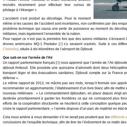
recrutés récemment pour effectuer leur cursus de
pilotage à l’étranger ».
L’accident s’est produit au décollage. Pour le moment
même si les causes de l’accident sont incertaines, non confirmées par des enquê
problème technique qui causa une perte de puissance au moment du décollage »
militaires, mais également l’ensemble de la nation.
Pour rappel ce n’est pas la première fois que des avions militaires s’écrasent 
drones américains MQ-1 Predator
[
2
]
s’y seraient crashés. Suite à ces diffé
Chebelley
, située à dix kilomètres de l’aéroport de Djibouti.
Que sait-on sur l’armée de l’Air
Un rapport parlementaire français
[
3
]
nous apprend que l’armée de l’Air djibout
djibouti Ambouli. Elle possède une quinzaine d’aéronefs dont deux hélicoptère
transport léger et des évacuations sanitaires. Djibouti compte sur la France
défense ».
Le même rapport de 2013, ne mâche pas ses mots, lorsqu’il formule son appréciat
recommander un aggiornamento, l’établissement d’un livre blanc afin de mettre en
nouveau millénaire : « Le commandement djiboutien, en place depuis vingt ans,
destinée prioritairement à garder les frontières ce qui ne correspond plus forc
efforts de la coopération structurelle se heurtent à cette conception quelque pe
croire le rapport parlementaire, « l’armée dispose d’un parc de matériel en état 
Cela nous amène à nous demander s’il ne serait pas prudent que les
différents
conclusions de l’enquête technique, afin de tirer de l’événement de ce matin de