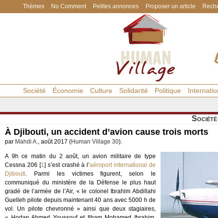
Thèmes
No Comment
Petites annonces
Proposer un article
Reche
Société
Économie
Culture
Solidarité
Politique
Internatio
Société
À Djibouti, un accident d’avion cause trois morts
par
Mahdi A.
, août 2017 (
Human Village 30
).
A 9h ce matin du 2 août, un avion militaire de type
Cessna 206
[
1
]
s’est crashé à l’
aéroport international de
Djibouti
. Parmi les victimes figurent, selon le
communiqué du ministère de la Défense le plus haut
gradé de l’armée de l’Air, « le colonel Ibrahim Abdillahi
Guelleh pilote depuis maintenant 40 ans avec 5000 h de
vol. Un pilote chevronné » ainsi que deux stagiaires,
« Hodan Ahmed Youssouf et Ilham Mohamed Ibrahim,