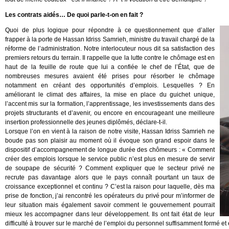
Les contrats aidés… De quoi parle-t-on en fait ?
Quoi de plus logique pour répondre à ce questionnement que d’aller
frapper à la porte de Hassan Idriss Samrieh, ministre du travail chargé de la
réforme de l’administration. Notre interlocuteur nous dit sa satisfaction des
premiers retours du terrain. Il rappelle que la lutte contre le chômage est en
haut de la feuille de route que lui a confiée le chef de l’État, que de
nombreuses mesures avaient été prises pour résorber le chômage
notamment en créant des opportunités d’emplois. Lesquelles ? En
améliorant le climat des affaires, la mise en place du guichet unique,
l’accent mis sur la formation, l’apprentissage, les investissements dans des
projets structurants et d’avenir, ou encore en encourageant une meilleure
insertion professionnelle des jeunes diplômés, déclare-t-il.
Lorsque l’on en vient à la raison de notre visite, Hassan Idriss Samrieh ne
boude pas son plaisir au moment où il évoque son grand espoir dans le
dispositif d’accompagnement de longue durée des chômeurs : « Comment
créer des emplois lorsque le service public n’est plus en mesure de servir
de soupape de sécurité ? Comment expliquer que le secteur privé ne
recrute pas davantage alors que le pays connaît pourtant un taux de
croissance exceptionnel et continu ? C’est la raison pour laquelle, dès ma
prise de fonction, j’ai rencontré les opérateurs du privé pour m’informer de
leur situation mais également savoir comment le gouvernement pourrait
mieux les accompagner dans leur développement. Ils ont fait état de leur
difficulté à trouver sur le marché de l’emploi du personnel suffisamment formé 