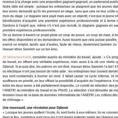
revenus à la charge avec une proposition gagnant-gagnant, un partenariat public
Notre idée est simple : puisque les entreprises se plaignent que les jeunes di
leur avons demandé qu’ils les prennent en stage, sans que cela ne leur coûte un
mois du stage. Le stagiaire sera payé mais avec un objectif, c’est que le jeune i
bénéficiaires d’acquérir une première expérience professionnelle et à terme de 
Gardons à l’esprit que, même s’il n’est pas recruté, le stagiaire gagnera en 
première expérience professionnelle.
On va donner à travers ce projet pilote un coup de pouce, un coup de main, à tous
les offres disponibles et les demandeurs. Aussi bizarre que cela puisse paraîtr
exercé un emploi, tandis que d’autres, faute de mieux, deviennent taximen ou
Hassan Idriss Samrieh sur un ton ému.
Ali Mohamed Kamil
, conseiller auprès du ministère du travail, ajoute : « Ce pr
de travail, en offrant une véritable expérience, mais aussi à la clé une réelle 
Djibouti. Si je puis dire, les patrons en ont rêvé, Hassan Idriss Samrieh l’a fait 
ou électrique n’ont pas besoin de notre aide : les entreprises leur courent derriè
eux sont condamnés à tourner en rond. Il fallait casser ce cycle infernal, ce 
souffrance en priorité, en leur offrant la possibilité d’acquérir de l’expérience. Il
entre les deux sexes a été parfaitement respectée. Le comité de sélection des
l’ANEFIP, du ministère du travail et du PNUD. La sélection s’est déroulée de ma
dossiers issus de la base de données informatisée de l’ANEFIP. Les critères décis
de chômage ».
Une nouveauté, une révolution pour Djibouti
« Lorsque les jeunes quittent l’école, ils sont livrés à eux-mêmes, ils ne connai
dans le flou, nombreux sont ceux qui n’ont jamais entendu parler de l’Agence nati