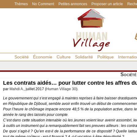
Thèmes
No Comment
Petites annonces
Proposer un article
Reche
Société
Économie
Culture
Solidarité
Politique
Internatio
Société
Les contrats aidés… pour lutter contre les affres
par
Mahdi A.
, juillet 2017 (
Human Village 30
).
Le gouvernement qui s’est engagé à maintes reprises à faire baisser drastique
en République de Djibouti, semble avoir enfin trouvé un début de commencement
Pour l’heure le chômage impacte encore 48,5 % de la population active, dans 
année le rang des laissés pour compte.
C’est dans cette situation intenable où les jeunes voient leur avenir assombri, 
à outils un instrument qui a remarquablement fait ses preuves ailleurs : les contra
De quoi s’agit-il ? Qu’en est-il de la performance de ce dispositif ? Quelle la
tout de même coûteux - est-il financé ? A -t-il vocation à être démultiplié ?