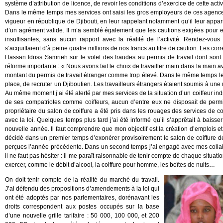
système d’attribution de licence, de revoir les conditions d’exercice de cette acti
Dans le même temps mes services ont saisi les gros employeurs de ces agences,
vigueur en république de Djibouti, en leur rappelant notamment qu’il leur appa
d’un agrément valide. Il m’a semblé également que les cautions exigées pour exe
insuffisantes, sans aucun rapport avec la réalité de l’activité. Rendez-vo
s’acquittaient d’à peine quatre millions de nos francs au titre de caution. Les cor
Hassan Idriss Samrieh sur le volet des fraudes au permis de travail dont sont a
réforme importante : « Nous avons fait le choix de travailler main dans la main a
montant du permis de travail étranger comme trop élevé. Dans le même temps l
place, de recruter un Djiboutien. Les travailleurs étrangers étaient soumis à u
Au même moment j’ai été alerté par mes services de la situation d’un coiffeur in
de ses compatriotes comme coiffeurs, aucun d’entre eux ne disposait de permis
propriétaire du salon de coiffure a été pris dans les rouages des services de 
avec la loi. Quelques temps plus tard j’ai été informé qu’il s’apprêtait à baisser 
nouvelle année. Il faut comprendre que mon objectif est la création d’emplois et nu
décidé dans un premier temps d’exonérer provisoirement le salon de coiffure d
perçues l’année précédente. Dans un second temps j’ai engagé avec mes collabor
il ne faut pas hésiter : il me paraît raisonnable de tenir compte de chaque situat
exercer, comme le débit d’alcool, la coiffure pour homme, les boîtes de nuits…
On doit tenir compte de la réalité du marché du travail.
J’ai défendu des propositions d’amendements à la loi qui
ont été adoptés par nos parlementaires, dorénavant les
droits correspondent aux postes occupés sur la base
d’une nouvelle grille tarifaire : 50 000, 100 000, et 200