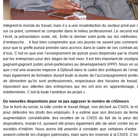
intègrent le monde du travail, mais il y a une insatisfaction du secteur privé p
sur ce point, comment se comporter dans le milieu professionnel. Le second e
l’écrit, la présentation orale, etc. Enfin le dernier volet porte sur les méthod
d’embauche… Il faut bien comprendre que ces jeunes ne savent pas comment s’y 
pour que la greffe puisse prendre sans accrocs dans le cadre de ces contrats ai
d’eux. C’est ce que vise l’enseignement de quinze jours dispensés par la ch
par les entreprises pour des stages de huit mois. Il est très important de soulign
gagnant-gagnant public-privé-partenaires au développement (PPP). Nous en somm
que c’est une avancée majeure à Djibouti dans le cadre des politiques de l’emplo
mais également de formation durant toute la durée de l’accompagnement professio
de démontrer qu’ils sont professionnels, respectueux des horaires de travail,
répondent aux attentes des entreprises qui les ont pris en apprentissage, s
indéterminée. C’est là toute l’ambition du projet ».
De nouvelles dispositions pour ne pas aggraver le nombre de chômeurs
Sur le front du social, la lutte contre le travail illégal, non déclaré au CNSS, l
pour défendre les droits des employés. Il a estimé que son discours de ferm
augmentation considérable des recettes de la CNSS du fait de la peur des 
dispositions, insiste-t-il, auraient été prises également afin de sévir contre les
sociétés d’intérim. Nous avons été amenés à constater que certaines d’entre 
avaient collecté les charges patronales, mais sans les reverser à la CNSS. C’est