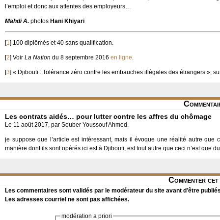
l’emploi et donc aux attentes des employeurs…
Mahdi A.
photos
Hani Khiyari
[
1
]
100 diplômés et 40 sans qualification.
[
2
]
Voir
La Nation
du 8 septembre 2016
en ligne
.
[
3
]
« Djibouti : Tolérance zéro contre les embauches illégales des étrangers », su
Commentai
Les contrats aidés… pour lutter contre les affres du chômage
Le 11 août 2017, par Souber Youssouf Ahmed.
je suppose que l’article est intéressant, mais il évoque une réalité autre que
manière dont ils sont opérés ici est à Djibouti, est tout autre que ceci n’est que d
Commenter cet 
Les commentaires sont validés par le modérateur du site avant d'être publiés
Les adresses courriel ne sont pas affichées.
modération a priori