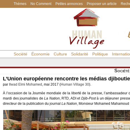
Thèmes
No Comment
Petites annonces
Proposer un article
Reche
Société
Économie
Culture
Solidarité
Politique
Internatio
Société
L’Union européenne rencontre les médias djibouti
par
Ilwad Elmi Mohamed
, mai 2017 (
Human Village 30
).
À l’occasion de la Journée mondiale de la liberté de la presse, l’ambassadeur
mardi des journalistes de
La Nation
, RTD, ADI et
Djib-Post
à un déjeuner presse
directeur de la publication du journal
La Nation
, Monsieur Mohamed Mahamoud Ka