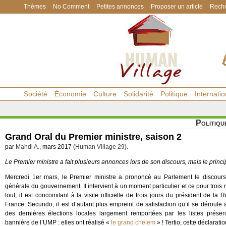
Thèmes
No Comment
Petites annonces
Proposer un article
Reche
Société
Économie
Culture
Solidarité
Politique
Internatio
Politiqu
Grand Oral du Premier ministre, saison 2
par
Mahdi A.
, mars 2017 (
Human Village 29
).
Le Premier ministre a fait plusieurs annonces lors de son discours, mais le princi
Mercredi 1er mars, le Premier ministre a prononcé au Parlement le discours
générale du gouvernement. Il intervient à un moment particulier et ce pour trois 
tout, il est concomitant à la visite officielle de trois jours du président de la
France. Secundo, il est d’autant plus empreint de satisfaction qu’il se déroule
des dernières élections locales largement remportées par les listes prése
bannière de l’UMP : elles ont réalisé «
le grand chelem
» ! Tertio, cette déclarati