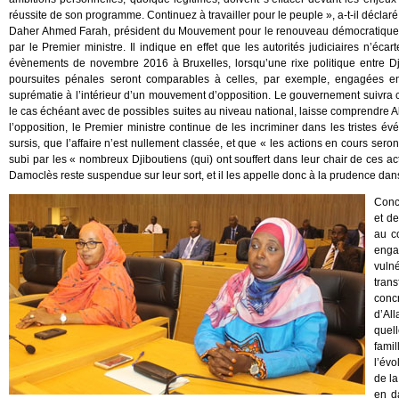
réussite de son programme. Continuez à travailler pour le peuple », a-t-il déclaré
Daher Ahmed Farah, président du Mouvement pour le renouveau démocratique (MR
par le Premier ministre. Il indique en effet que les autorités judiciaires n’écart
évènements de novembre 2016 à Bruxelles, lorsqu’une rixe politique entre Dji
poursuites pénales seront comparables à celles, par exemple, engagées en 
suprématie à l’intérieur d’un mouvement d’opposition. Le gouvernement suivra c
le cas échéant avec de possibles suites au niveau national, laisse comprendr
l’opposition, le Premier ministre continue de les incriminer dans les tristes é
sursis, que l’affaire n’est nullement classée, et que « les actions en cours sero
subi par les « nombreux Djiboutiens (qui) ont souffert dans leur chair de ces act
Damoclès reste suspendue sur leur sort, et il les appelle donc à la prudence dan
Conce
et de
au c
enga
vuln
tran
concr
d’Al
quel
fami
l’évo
de la
en da