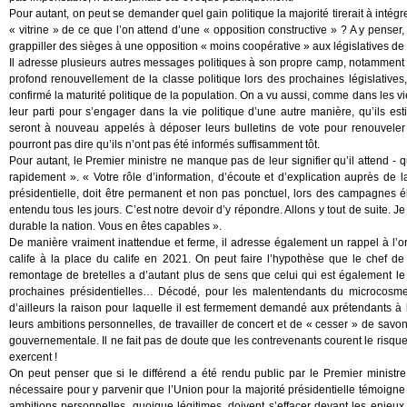
Pour autant, on peut se demander quel gain politique la majorité tirerait à intégr
« vitrine » de ce que l’on attend d’une « opposition constructive » ? A y penser, 
grappiller des sièges à une opposition « moins coopérative » aux législatives de
Il adresse plusieurs autres messages politiques à son propre camp, notamment
profond renouvellement de la classe politique lors des prochaines législatives,
confirmé la maturité politique de la population. On a vu aussi, comme dans les 
leur parti pour s’engager dans la vie politique d’une autre manière, qu’ils est
seront à nouveau appelés à déposer leurs bulletins de vote pour renouveler 
pourront pas dire qu’ils n’ont pas été informés suffisamment tôt.
Pour autant, le Premier ministre ne manque pas de leur signifier qu’il attend - q
rapidement ». « Votre rôle d’information, d’écoute et d’explication auprès d
présidentielle, doit être permanent et non pas ponctuel, lors des campagnes é
entendu tous les jours. C’est notre devoir d’y répondre. Allons y tout de suite.
durable la nation. Vous en êtes capables ».
De manière vraiment inattendue et ferme, il adresse également un rappel à l’o
calife à la place du calife en 2021. On peut faire l’hypothèse que le chef de
remontage de bretelles a d’autant plus de sens que celui qui est également le 
prochaines présidentielles… Décodé, pour les malentendants du microcosme 
d’ailleurs la raison pour laquelle il est fermement demandé aux prétendants à l
leurs ambitions personnelles, de travailler de concert et de « cesser » de savo
gouvernementale. Il ne fait pas de doute que les contrevenants courent le risqu
exercent !
On peut penser que si le différend a été rendu public par le Premier ministre, 
nécessaire pour y parvenir que l’Union pour la majorité présidentielle témoigne
ambitions personnelles, quoique légitimes, doivent s’effacer devant les enjeux