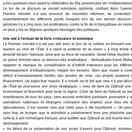
a lieu quelques mois avant la célébration du 40e anniversaire de l’indépendanc
Le ton de ce discours se voulait volontaire, optimiste, confiant dans l’aveni
Premier ministre n’a pas annoncé de nouvelles réformes, se contentant
essentiellement les différents points évoqués lors de son dernier discours
générale il y a cinq mois, les proférations contre la fin de la françafrique en moi
on peut y lire en filigrane quelques messages très politiques.
Une ode à l’artisan de la forte croissance économique
Le Premier ministre n’y est pas allé avec le dos de la cuillère en tressant un
lauriers au chef de l’État. Il a salué la justesse de sa vision « à long terme 
ténacité devant l’épreuve, ainsi que sa force de caractère. Ismaïl Omar Guelleh e
un grand timonier dans ce discours très emphatique… Abdoulkader Kamil Moh
rappeler le manque de considération et d’intérêt extérieurs pour les différen
développement d’infrastructures malgré les besoins. Bien que visant à com
déficit d’investissements hérités des années de crise, ces projets restaien
financement, car jugés trop risqués. Il a insisté sur le fait que cela n’a pas déc
de l’État de poursuivre son choix stratégique, « celui de faire de Djibouti un
économique et financière pour toute la région. Celui de faire de Djibouti un lie
investisseurs de tous les pays, sans aucune restriction partisane, pourraient y ve
opérateurs nationaux et étrangers créeraient des emplois pour tous les dj
djiboutiennes. C’est comme cela que notre pays a été transformé ». On peut
sans trop se tromper que le président a certainement tenu une plaidoirie pa
celle-là à son homologue français, pour justifier que Djibouti se soit tourné vers 
développement.
« Au début de la présentation de son projet d’avenir pour Djibouti, nombreu