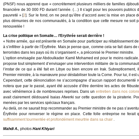
(PNSF) nous apprend que « concrètement plusieurs milliers de familles djibouti
financière de 30 000 FD durant l’année. (…) Il s’agit pour les pouvoirs publics d
pauvreté »
[
2
]
. Sur le fond, on ne peut qu’être d’accord avec la mise en place d
plus démunies de nos communautés, à la condition que cette mesure ne soit pas
renouvelée !
La crise politique en Somalie… l’Erythrée serait derrière !
« Notre armée, qui est présente en Somalie pour participer au rétablissement de l
à s’infiltrer à partir de l’Érythrée. Mais je pense que, comme cela se fait dans d
terroristes dans les pays où ils s’organisent », a préconisé le Premier ministre.
L’option envisagée par Abdoulkader Kamil Mohamed est pour le moins radicale. 
propose tout simplement d’envisager une intervention militaire de la communaut
l’instar de ce qui a été fait en Libye ou bien encore en Irak. Subrepticement, il
Premier ministre, à la manœuvre pour déstabiliser toute la Corne. Pour lui, il est u
Cependant, cette dénonciation ne s’accompagne d’aucun rapport documenté réc
notera que par le passé, ayant été accusée d’être derrière les actes de flibust
avec véhémence à de nombreuses reprises. Dans un
entretien dans nos colon
avait clairement dédouané Isaias Afwerki sur cette question de la piraterie. Pour
menées par les services spéciaux français.
Au delà, on ne saurait trop recommander au Premier ministre de ne pas s’aventu
Érythrée pour renverser le régime en place. Cette folle entreprise ne ferait q
suffisamment tourmentée et profondément meurtrie dans sa chair
.
Mahdi A.
,
photos
Hani Khiyari