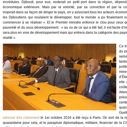
incrédules. Djibouti, pour eux, resterait un petit port dans la région, dépend
économique extérieure. Mais par la volonté, par sa conviction et par la con
inspirait dans sa façon de diriger le pays, en y associant tous les acteurs écono
les Djiboutiens qui voulaient le développer, tout le monde a pu finalement vo
commencer à se réaliser ». Et le Premier ministre enfonce le clou pour ceux qu
pauvreté et du sous développement : « au vu de ce qui a été fait, il est facile d
sera plus en voie de développement mais qui entrera dans la catégorie des pays 
réalité ».
Ce t
du pr
semai
tard
poli
mine
d’Éta
elle
coût
Allem
prés
cente
quar
Guel
adressé très clairement
le 1er octobre 2016 a été reçu à Paris. On sort de la re
quarantaine pour cela, et le parapluie diplomatique, militaire, financier de la 