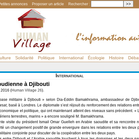
Petites annonces
Proposer un article
Rechercher :
ulture
Solidarité
Politique
International
Écologie
Histoire
Déba
International
oudienne à Djibouti
 2016 (
Human Village 26
).
 base militaire à Djibouti » selon Dia-Eddin Bamakhrama, ambassadeur de Djib
wsat
, basé à Londres. Le diplomate s’est réjouit du renforcement des relations en
 économique et politique, qui ont maintenant atteint des niveaux sans précédent. « 
 aériens terrestres, marins » a encore souligné M. Bamakhrama.
te visite du président Ismail Omar Guelleh en Arabie saoudite et sa rencontre
orté un changement positif de grande envergure dans les relations entre les deux
itaire conjointe pour discuter de la coopération entre les deux pays.
s entre Djibouti et l’Arabie saoudite touchent à tous les domaines et les deux 