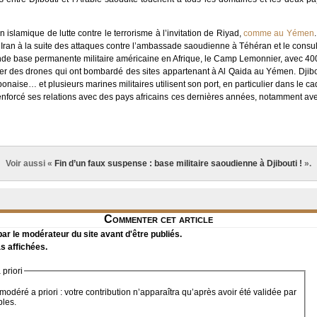
on islamique de lutte contre le terrorisme à l’invitation de Riyad,
comme au Yémen
l’Iran à la suite des attaques contre l’ambassade saoudienne à Téhéran et le cons
ande base permanente militaire américaine en Afrique, le Camp Lemonnier, avec 400
ancer des drones qui ont bombardé des sites appartenant à Al Qaida au Yémen. Dji
onaise… et plusieurs marines militaires utilisent son port, en particulier dans le cadr
enforcé ses relations avec des pays africains ces dernières années, notamment avec
Voir aussi «
Fin d’un faux suspense : base militaire saoudienne à Djibouti !
».
Commenter cet article
r le modérateur du site avant d'être publiés.
s affichées.
priori
modéré a priori : votre contribution n’apparaîtra qu’après avoir été validée par
bles.