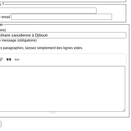
s ?
e email
ge
oire)
e message (obligatoire)
s paragraphes, laissez simplement des lignes vides.