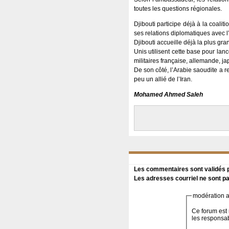
toutes les questions régionales.
Djibouti participe déjà à la coaliti
ses relations diplomatiques avec 
Djibouti accueille déjà la plus gr
Unis utilisent cette base pour l
militaires française, allemande, jap
De son côté, l’Arabie saoudite a r
peu un allié de l’Iran.
Mohamed Ahmed Saleh
Les commentaires sont validés pa
Les adresses courriel ne sont pa
modération a 
Ce forum est 
les responsa