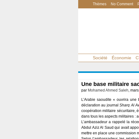
Thèmes
No Comment
Société
Économie
C
Une base militaire sa
par
Mohamed Ahmed Saleh
, mars
L’Arabie saoudite « ouvrira une
déclaration au journal
Sharq Al A
coopération militaire sécuritaire,
dans tous les aspects militaires :
L’ambassadeur a rappelé la récen
Abdul Aziz Al Saud qui avait app
mettre en place une commission mil
Selon l’ambassadeur, les relation