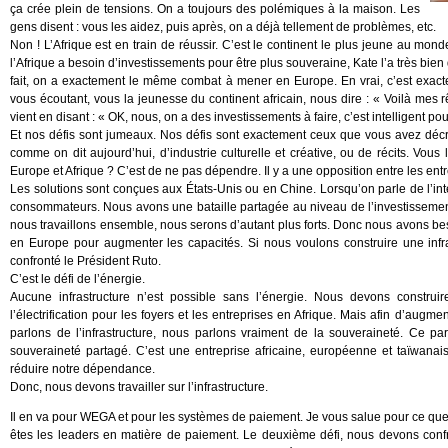
ça crée plein de tensions. On a toujours des polémiques à la maison. Les
gens disent : vous les aidez, puis après, on a déjà tellement de problèmes, etc.
Non ! L’Afrique est en train de réussir. C’est le continent le plus jeune au mon
l’Afrique a besoin d’investissements pour être plus souveraine, Kate l’a très bien
fait, on a exactement le même combat à mener en Europe. En vrai, c’est exa
vous écoutant, vous la jeunesse du continent africain, nous dire : « Voilà mes r
vient en disant : « OK, nous, on a des investissements à faire, c’est intelligent po
Et nos défis sont jumeaux. Nos défis sont exactement ceux que vous avez décrits
comme on dit aujourd’hui, d’industrie culturelle et créative, ou de récits. Vous 
Europe et Afrique ? C’est de ne pas dépendre. Il y a une opposition entre les en
Les solutions sont conçues aux États-Unis ou en Chine. Lorsqu’on parle de l’int
consommateurs. Nous avons une bataille partagée au niveau de l’investissement p
nous travaillons ensemble, nous serons d’autant plus forts. Donc nous avons bes
en Europe pour augmenter les capacités. Si nous voulons construire une infra
confronté le Président Ruto.
C’est le défi de l’énergie.
Aucune infrastructure n’est possible sans l’énergie. Nous devons construir
l’électrification pour les foyers et les entreprises en Afrique. Mais afin d’aug
parlons de l’infrastructure, nous parlons vraiment de la souveraineté. Ce p
souveraineté partagé. C’est une entreprise africaine, européenne et taïwanai
réduire notre dépendance.
Donc, nous devons travailler sur l’infrastructure.
Il en va pour WEGA et pour les systèmes de paiement. Je vous salue pour ce que
êtes les leaders en matière de paiement. Le deuxième défi, nous devons confro