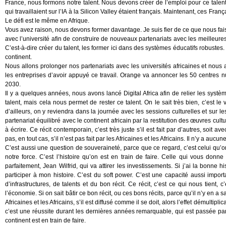
France, nous formons notre talent. Nous devons créer de l’emploi pour ce talent e
qui travaillaient sur l’IA à la Silicon Valley étaient français. Maintenant, ces F
Le défi est le même en Afrique.
Vous avez raison, nous devons former davantage. Je suis fier de ce que nous fais
avec l’université afin de construire de nouveaux partenariats avec les meilleures
C’est-à-dire créer du talent, les former ici dans des systèmes éducatifs robuste
continent.
Nous allons prolonger nos partenariats avec les universités africaines et nous 
les entreprises d’avoir appuyé ce travail. Orange va annoncer les 50 centres nu
2030.
Il y a quelques années, nous avons lancé Digital Africa afin de relier les systè
talent, mais cela nous permet de rester ce talent. On le sait très bien, c’est le va
d’ailleurs, on y reviendra dans la journée avec les sessions culturelles et sur les
partenariat équilibré avec le continent africain par la restitution des œuvres cult
à écrire. Ce récit contemporain, c’est très juste s’il est fait par d’autres, soit a
pas, en tout cas, s’il n’est pas fait par les Africaines et les Africains. Il n’y a auc
C’est aussi une question de souveraineté, parce que ce regard, c’est celui qu’on
notre force. C’est l’histoire qu’on est en train de faire. Celle qui vous donne
parfaitement, Jean Wilfrid, qui va attirer les investissements. Si j’ai la bonne his
participer à mon histoire. C’est du soft power. C’est une capacité aussi importa
d’infrastructures, de talents et du bon récit. Ce récit, c’est ce qui nous tient, 
l’économie. Si on sait bâtir ce bon récit, ou ces bons récits, parce qu’il n’y en a s
Africaines et les Africains, s’il est diffusé comme il se doit, alors l’effet démult
c’est une réussite durant les dernières années remarquable, qui est passée par 
continent est en train de faire.