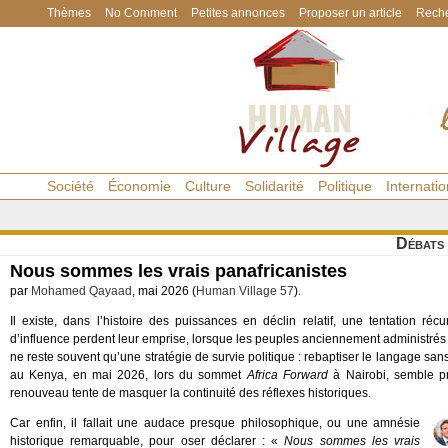
Thèmes
No Comment
Petites annonces
Proposer un article
Reche
Société
Économie
Culture
Solidarité
Politique
Internatio
Débats
Nous sommes les vrais panafricanistes
par
Mohamed Qayaad
, mai 2026 (
Human Village 57
).
Il existe, dans l’histoire des puissances en déclin relatif, une tentation récu
d’influence perdent leur emprise, lorsque les peuples anciennement administrés
ne reste souvent qu’une stratégie de survie politique : rebaptiser le langage s
au Kenya, en mai 2026, lors du sommet
Africa Forward
à Nairobi, semble pré
renouveau tente de masquer la continuité des réflexes historiques.
Car enfin, il fallait une audace presque philosophique, ou une amnésie
historique remarquable, pour oser déclarer : «
Nous sommes les vrais