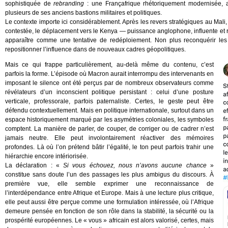
sophistiquée de
rebranding
: une Françafrique rhétoriquement modernisée, 
plusieurs de ses anciens bastions militaires et politiques.
Le contexte importe ici considérablement. Après les revers stratégiques au Mali,
contestée, le déplacement vers le Kenya — puissance anglophone, influente et re
apparaître comme une tentative de redéploiement. Non plus reconquérir les
repositionner l’influence dans de nouveaux cadres géopolitiques.
Mais ce qui frappe particulièrement, au-delà même du contenu, c’est
parfois la forme. L’épisode où Macron aurait interrompu des intervenants en
imposant le silence ont été perçus par de nombreux observateurs comme
révélateurs d’un inconscient politique persistant : celui d’une posture
verticale, professorale, parfois paternaliste. Certes, le geste peut être
défendu contextuellement. Mais en politique internationale, surtout dans un
espace historiquement marqué par les asymétries coloniales, les symboles
comptent. La manière de parler, de couper, de corriger ou de cadrer n’est
jamais neutre. Elle peut involontairement réactiver des mémoires
profondes. Là où l’on prétend bâtir l’égalité, le ton peut parfois trahir une
hiérarchie encore intériorisée.
La déclaration : «
Si vous échouez, nous n’avons aucune chance
»
constitue sans doute l’un des passages les plus ambigus du discours. À
première vue, elle semble exprimer une reconnaissance de
l’interdépendance entre Afrique et Europe. Mais à une lecture plus critique,
elle peut aussi être perçue comme une formulation intéressée, où l’Afrique
demeure pensée en fonction de son rôle dans la stabilité, la sécurité ou la
prospérité européennes. Le « vous » africain est alors valorisé, certes, mais