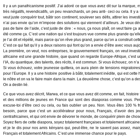
Il y a un panafricanisme positif. J’ai adoré ce que vous avez dit sur la marque,
très négatifs, revendicatifs, un peu revanchards, un peu anti- ceci ou cela. Il y a
veut juste conquérir tout, bâtir son continent, soulever ses défis, attirer les invest
n’ai pas envie qu’on m’impose des solutions qui viennent d’ailleurs. Je veux dév
pas de faire de l’aide, c’est juste de dire : « nous, ça nous plaît, on veut faire ça
été comme ça. C’est une nation qui s’est toujours vue comme plus grande qu’elle
je l’ai dit et répété, mais parce qu’on rêve plus grand, parce qu’on a construit ce
C’est ce qui fait qu’il y a deux raisons qui font qu’on a envie d’être avec vous a
La première, on veut, nos entreprises, le gouvernement français, on veut investi
africaine est une grande histoire, que quand on regarde Europe-Afrique, c’est
l’IA, du quantique, des talents, des récits, il est commun. Si vous échouez, on 
Si vous échouez, votre jeunesse quittera, on aura plein de tensions migratoire
pour l’Europe. Il y a une histoire positive à bâtir, totalement inédite, qui est cett
le nôtre et on va le faire main dans la main. La deuxième chose, c’est qu’on a dest
On a destin lié.
Ce que vous avez décrit, Marwa, et ce que vous avez dit comme, en fait, histoire trè
et des millions de jeunes en France qui sont des diasporas comme vous. Penda
excuse-toi d’être ceci ou cela, ou fais oublier un peu. Non. Vous êtes 100 % 
besoin, parce que c’est un accélérateur pour nous, Français, d’avoir des j
centrafricaines, et qui ont envie de dévorer le monde, de conquérir plein de chos
Soyez fiers de cette diaspora, soyez totalement françaises et totalement africaine
et je le dis pour nos amis kényans qui, peut-être, ne le savent pas assez, mais
Français et totalement Africains. C’est une immense chance pour le pays.