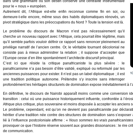
dans une grammaire où son destin conserve une centralité instrumentale
pour le « nous » européen.
Autrement dit, l’Afrique est-elle enfin reconnue comme fin en soi, ou
demeure-t-elle encore, même sous des habits diplomatiques rénovés, un
pivot stratégique dans les préoccupations du Nord ? Toute la tension est là.
Le problème du discours de Macron n’est pas nécessairement qu’il
cherche un nouveau rapport avec l’Afrique, cela pourrait être légitime, mais
qu’il semble parfois vouloir définir ce rapport sans renoncer pleinement au
privilège narratif de l’ancien centre. Or, le véritable tournant décolonial ne
consiste pas à mieux administrer la relation ; il suppose d’accepter que
l’Europe cesse d’en être spontanément l’architecte discursif principal.
C’est ici que réside la critique panafricaniste la plus sévère : le
panafricanisme n’a pas besoin d’être validé, expliqué ou reformulé par les
anciennes puissances pour exister. Il n’est pas un label diplomatique ; il est
une tradition politique autonome. Prétendre s’y inscrire sans interroger
profondément les héritages structurels de domination expose inévitablement à l’
En définitive, le discours de Nairobi apparaît moins comme une conversion i
transition : celui où une puissance historiquement influente, confrontée à l’éro
Afrique plus critique, plus souveraine et moins disposée à accepter les ancien
Le problème, cependant, est qu’on ne devient pas panafricaniste par déclara
héritier d’une tradition née contre des structures de domination sans s’exposer
lié à l’influence postcoloniale affirme : «
Nous sommes les vrais panafricaniste
provoquer ce que l’histoire réserve souvent aux grandes dissonances : le rire cri
de communication.