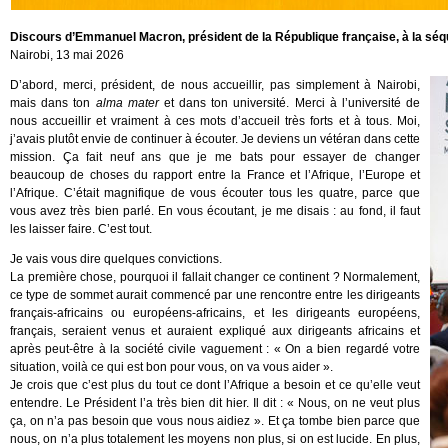
Discours d’Emmanuel Macron, président de la République française, à la sé
Nairobi, 13 mai 2026
D’abord, merci, président, de nous accueillir, pas simplement à Nairobi,
mais dans ton
alma mater
et dans ton université. Merci à l’université de
nous accueillir et vraiment à ces mots d’accueil très forts et à tous. Moi,
j’avais plutôt envie de continuer à écouter. Je deviens un vétéran dans cette
mission. Ça fait neuf ans que je me bats pour essayer de changer
beaucoup de choses du rapport entre la France et l’Afrique, l’Europe et
l’Afrique. C’était magnifique de vous écouter tous les quatre, parce que
vous avez très bien parlé. En vous écoutant, je me disais : au fond, il faut
les laisser faire. C’est tout.
Je vais vous dire quelques convictions.
La première chose, pourquoi il fallait changer ce continent ? Normalement,
ce type de sommet aurait commencé par une rencontre entre les dirigeants
français-africains ou européens-africains, et les dirigeants européens,
français, seraient venus et auraient expliqué aux dirigeants africains et
après peut-être à la société civile vaguement : « On a bien regardé votre
situation, voilà ce qui est bon pour vous, on va vous aider ».
Je crois que c’est plus du tout ce dont l’Afrique a besoin et ce qu’elle veut
entendre. Le Président l’a très bien dit hier. Il dit : « Nous, on ne veut plus
ça, on n’a pas besoin que vous nous aidiez ». Et ça tombe bien parce que
nous, on n’a plus totalement les moyens non plus, si on est lucide. En plus,