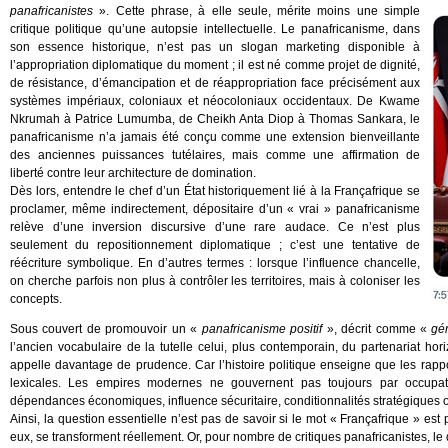
panafricanistes
». Cette phrase, à elle seule, mérite moins une simple
critique politique qu’une autopsie intellectuelle. Le panafricanisme, dans
son essence historique, n’est pas un slogan marketing disponible à
l’appropriation diplomatique du moment ; il est né comme projet de dignité,
de résistance, d’émancipation et de réappropriation face précisément aux
systèmes impériaux, coloniaux et néocoloniaux occidentaux. De Kwame
Nkrumah à Patrice Lumumba, de Cheikh Anta Diop à Thomas Sankara, le
panafricanisme n’a jamais été conçu comme une extension bienveillante
des anciennes puissances tutélaires, mais comme une affirmation de
liberté contre leur architecture de domination.
Dès lors, entendre le chef d’un État historiquement lié à la Françafrique se
proclamer, même indirectement, dépositaire d’un « vrai » panafricanisme
relève d’une inversion discursive d’une rare audace. Ce n’est plus
seulement du repositionnement diplomatique ; c’est une tentative de
réécriture symbolique. En d’autres termes : lorsque l’influence chancelle,
on cherche parfois non plus à contrôler les territoires, mais à coloniser les
concepts.
Sous couvert de promouvoir un «
panafricanisme positif
», décrit comme «
gén
l’ancien vocabulaire de la tutelle celui, plus contemporain, du partenariat hori
appelle davantage de prudence. Car l’histoire politique enseigne que les rap
lexicales. Les empires modernes ne gouvernent pas toujours par occupati
dépendances économiques, influence sécuritaire, conditionnalités stratégiques
Ainsi, la question essentielle n’est pas de savoir si le mot « Françafrique » e
eux, se transforment réellement. Or, pour nombre de critiques panafricanistes, l