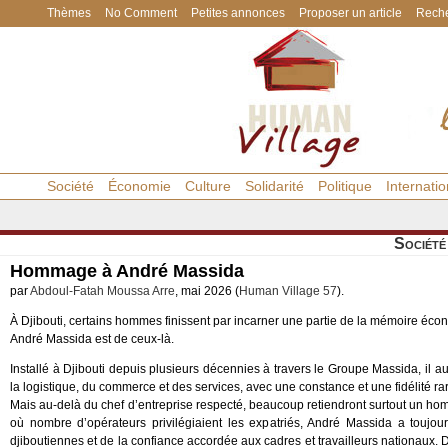
Thèmes
No Comment
Petites annonces
Proposer un article
Reche
Société
Économie
Culture
Solidarité
Politique
Internatio
Société
Hommage à André Massida
par
Abdoul-Fatah Moussa Arre
, mai 2026 (
Human Village 57
).
À Djibouti, certains hommes finissent par incarner une partie de la mémoire éc
André Massida est de ceux-là.
Installé à Djibouti depuis plusieurs décennies à travers le Groupe Massida, il 
la logistique, du commerce et des services, avec une constance et une fidélité ra
Mais au-delà du chef d’entreprise respecté, beaucoup retiendront surtout un h
où nombre d’opérateurs privilégiaient les expatriés, André Massida a toujou
djiboutiennes et de la confiance accordée aux cadres et travailleurs nationaux.