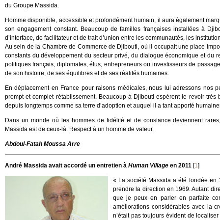
du Groupe Massida.
Homme disponible, accessible et profondément humain, il aura également marq
son engagement constant. Beaucoup de familles françaises installées à Djibo
d’interface, de facilitateur et de trait d’union entre les communautés, les institution
Au sein de la Chambre de Commerce de Djibouti, où il occupait une place impor
constants du développement du secteur privé, du dialogue économique et du re
politiques français, diplomates, élus, entrepreneurs ou investisseurs de passage
de son histoire, de ses équilibres et de ses réalités humaines.
En déplacement en France pour raisons médicales, nous lui adressons nos pe
prompt et complet rétablissement. Beaucoup à Djibouti espèrent le revoir très b
depuis longtemps comme sa terre d’adoption et auquel il a tant apporté humai
Dans un monde où les hommes de fidélité et de constance deviennent rares, c
Massida est de ceux-là. Respect à un homme de valeur.
Abdoul-Fatah Moussa Arre
André Massida avait accordé un entretien à
Human Village
en 2011
[
1
]
« La société Massida a été fondée en 1
prendre la direction en 1969. Autant dire 
que je peux en parler en parfaite con
améliorations considérables avec la c
n’était pas toujours évident de localiser