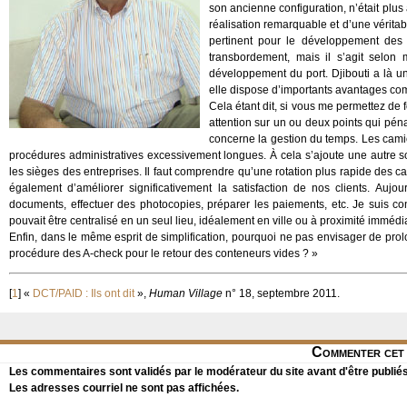
son ancienne configuration, n’était plus 
réalisation remarquable et d’une véritabl
pertinent pour le développement des 
transbordement, mais il s’agit selon 
développement du port. Djibouti a là un
elle dispose d’importants avantages comp
Cela étant dit, si vous me permettez de 
attention sur un ou deux points qui pén
concerne la gestion du temps. Les cami
procédures administratives excessivement longues. À cela s’ajoute une autre so
les sièges des entreprises. Il faut comprendre qu’une rotation plus rapide des 
également d’améliorer significativement la satisfaction de nos clients. Aujou
documents, effectuer des photocopies, préparer les paiements, etc. Je suis 
pouvait être centralisé en un seul lieu, idéalement en ville ou à proximité immédia
Enfin, dans le même esprit de simplification, pourquoi ne pas envisager de prol
procédure des A-check pour le retour des conteneurs vides ? »
[
1
]
«
DCT/PAID : Ils ont dit
»,
Human Village
n° 18, septembre 2011.
Commenter cet 
Les commentaires sont validés par le modérateur du site avant d'être publiés
Les adresses courriel ne sont pas affichées.