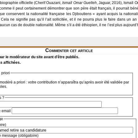
 biographie officielle (Cherif Ouazani,
Ismaïl Omar Guelleh
, Jaguar, 2016), Ismaïl 
mme il peut certainement démontrer que son père était français, il pourrait bénéfic
e conservent la nationalité française les Djiboutiens « ayant acquis la nationali
Cela ne signifie pas qu’il l’ait sollicitée, et il ne pourra plus le faire dans un an
aucun cas de double nationalité. Même s’il a été éthiopien, il ne l’est plus aujourd’
Commenter cet article
r le modérateur du site avant d'être publiés.
s affichées.
priori
modéré a priori : votre contribution n’apparaîtra qu’après avoir été validée par
bles.
s ?
e email
ge
oire)
e message (obligatoire)