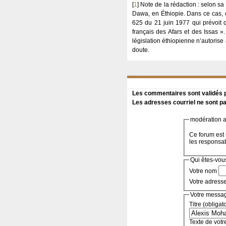
[
1
]
Note de la rédaction : selon sa
Dawa, en Éthiopie. Dans ce cas, co
625 du 21 juin 1977 qui prévoit qu
français des Afars et des Issas ». 
législation éthiopienne n’autorise 
doute.
Les commentaires sont validés pa
Les adresses courriel ne sont pa
modération a 
Ce forum est 
les responsa
Qui êtes-vou
Votre nom
Votre adress
Votre messa
Titre (obligat
Texte de votr