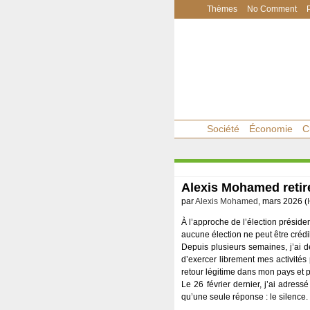
Thèmes
No Comment
Société
Économie
C
Alexis Mohamed retir
par
Alexis Mohamed
, mars 2026 (
À l’approche de l’élection présiden
aucune élection ne peut être crédib
Depuis plusieurs semaines, j’ai d
d’exercer librement mes activité
retour légitime dans mon pays et 
Le 26 février dernier, j’ai adres
qu’une seule réponse : le silence.