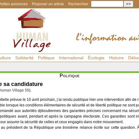
Petites annonces
Proposer un article
Rechercher :
ulture
Solidarité
Politique
International
Écologie
Histoire
Déba
Politique
e sa candidature
Human Village 56
).
tielle prévue le 10 avril prochain, j’ai rendu publique hier une intervention afin de
le lorsque les conditions élémentaires de sécurité et de liberté politique ne sont p
emandé aux autorités djiboutiennes des garanties précises concernant ma sécurit
s politiques avant, pendant et après la campagne électorale. Ces garanties sont 
pour assurer la sécurité de celles et ceux engagés dans notre mouvement.
sé au président de la République une troisième relance écrite sur cette question. 