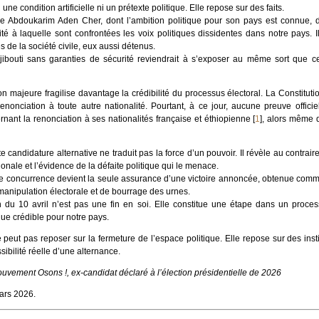
une condition artificielle ni un prétexte politique. Elle repose sur des faits.
e Abdoukarim Aden Cher, dont l’ambition politique pour son pays est connue,
lité à laquelle sont confrontées les voix politiques dissidentes dans notre pays.
s de la société civile, eux aussi détenus.
jibouti sans garanties de sécurité reviendrait à s’exposer au même sort que c
ion majeure fragilise davantage la crédibilité du processus électoral. La Constituti
renonciation à toute autre nationalité. Pourtant, à ce jour, aucune preuve offici
nant la renonciation à ses nationalités française et éthiopienne
[
1
]
, alors même q
andidature alternative ne traduit pas la force d’un pouvoir. Il révèle au contraire sa 
ionale et l’évidence de la défaite politique qui le menace.
te concurrence devient la seule assurance d’une victoire annoncée, obtenue comm
nipulation électorale et de bourrage des urnes.
tion du 10 avril n’est pas une fin en soi. Elle constitue une étape dans un proce
que crédible pour notre pays.
e peut pas reposer sur la fermeture de l’espace politique. Elle repose sur des insti
sibilité réelle d’une alternance.
uvement Osons !, ex-candidat déclaré à l’élection présidentielle de 2026
ars 2026.