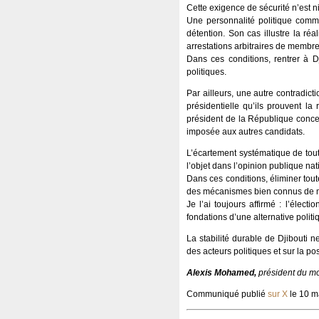
Cette exigence de sécurité n’est ni 
Une personnalité politique comm
détention. Son cas illustre la réa
arrestations arbitraires de membre
Dans ces conditions, rentrer à D
politiques.
Par ailleurs, une autre contradict
présidentielle qu’ils prouvent la 
président de la République concer
imposée aux autres candidats.
L’écartement systématique de toute c
l’objet dans l’opinion publique nat
Dans ces conditions, éliminer tou
des mécanismes bien connus de ma
Je l’ai toujours affirmé : l’élec
fondations d’une alternative politi
La stabilité durable de Djibouti n
des acteurs politiques et sur la pos
Alexis Mohamed,
président du mo
Communiqué publié
sur X
le 10 m