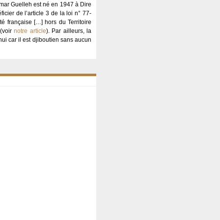
Omar Guelleh est né en 1947 à Dire
ier de l’article 3 de la loi n° 77-
té française […] hors du Territoire
 (voir
notre article
). Par ailleurs, la
hui car il est djiboutien sans aucun