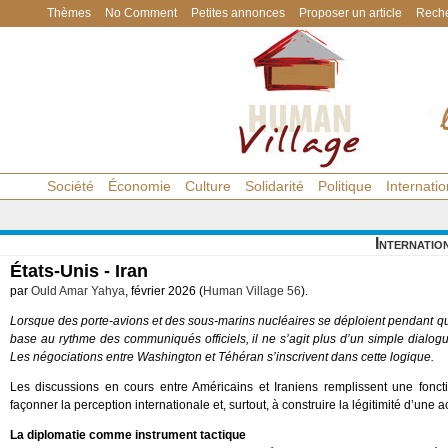
Thèmes
No Comment
Petites annonces
Proposer un article
Reche
Société
Économie
Culture
Solidarité
Politique
Internatio
Internatio
États-Unis - Iran
par
Ould Amar Yahya
, février 2026 (
Human Village 56
).
Lorsque des porte-avions et des sous-marins nucléaires se déploient pendant q
base au rythme des communiqués officiels, il ne s’agit plus d’un simple dialogu
Les négociations entre Washington et Téhéran s’inscrivent dans cette logique.
Les discussions en cours entre Américains et Iraniens remplissent une foncti
façonner la perception internationale et, surtout, à construire la légitimité d’une ac
La diplomatie comme instrument tactique