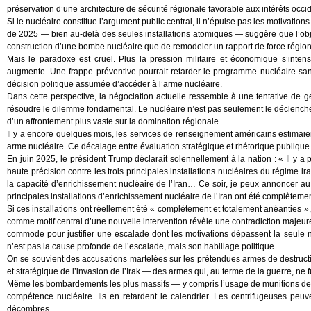
préservation d’une architecture de sécurité régionale favorable aux intérêts occi
Si le nucléaire constitue l’argument public central, il n’épuise pas les motivation
de 2025 — bien au-delà des seules installations atomiques — suggère que l’objec
construction d’une bombe nucléaire que de remodeler un rapport de force région
Mais le paradoxe est cruel. Plus la pression militaire et économique s’intensi
augmente. Une frappe préventive pourrait retarder le programme nucléaire sans l
décision politique assumée d’accéder à l’arme nucléaire.
Dans cette perspective, la négociation actuelle ressemble à une tentative de ges
résoudre le dilemme fondamental. Le nucléaire n’est pas seulement le déclencheur 
d’un affrontement plus vaste sur la domination régionale.
Il y a encore quelques mois, les services de renseignement américains estimaien
arme nucléaire. Ce décalage entre évaluation stratégique et rhétorique publique m
En juin 2025, le président Trump déclarait solennellement à la nation : « Il y
haute précision contre les trois principales installations nucléaires du régime ir
la capacité d’enrichissement nucléaire de l’Iran… Ce soir, je peux annoncer au
principales installations d’enrichissement nucléaire de l’Iran ont été complèteme
Si ces installations ont réellement été « complètement et totalement anéanties »,
comme motif central d’une nouvelle intervention révèle une contradiction majeure
commode pour justifier une escalade dont les motivations dépassent la seule n
n’est pas la cause profonde de l’escalade, mais son habillage politique.
On se souvient des accusations martelées sur les prétendues armes de destruc
et stratégique de l’invasion de l’Irak — des armes qui, au terme de la guerre, ne 
Même les bombardements les plus massifs — y compris l’usage de munitions de t
compétence nucléaire. Ils en retardent le calendrier. Les centrifugeuses peuvent
décombres.