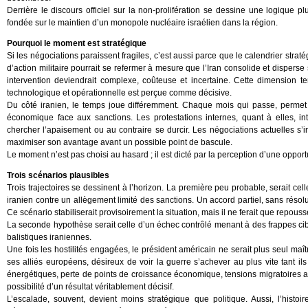
Derrière le discours officiel sur la non-prolifération se dessine une logique 
fondée sur le maintien d’un monopole nucléaire israélien dans la région.
Pourquoi le moment est stratégique
Si les négociations paraissent fragiles, c’est aussi parce que le calendrier stra
d’action militaire pourrait se refermer à mesure que l’Iran consolide et disperse
intervention deviendrait complexe, coûteuse et incertaine. Cette dimension te
technologique et opérationnelle est perçue comme décisive.
Du côté iranien, le temps joue différemment. Chaque mois qui passe, permet d
économique face aux sanctions. Les protestations internes, quant à elles, int
chercher l’apaisement ou au contraire se durcir. Les négociations actuelles s
maximiser son avantage avant un possible point de bascule.
Le moment n’est pas choisi au hasard ; il est dicté par la perception d’une oppor
Trois scénarios plausibles
Trois trajectoires se dessinent à l’horizon. La première peu probable, serait ce
iranien contre un allègement limité des sanctions. Un accord partiel, sans résolu
Ce scénario stabiliserait provisoirement la situation, mais il ne ferait que repouss
La seconde hypothèse serait celle d’un échec contrôlé menant à des frappes cibl
balistiques iraniennes.
Une fois les hostilités engagées, le président américain ne serait plus seul ma
ses alliés européens, désireux de voir la guerre s’achever au plus vite tant 
énergétiques, perte de points de croissance économique, tensions migratoires a
possibilité d’un résultat véritablement décisif.
L’escalade, souvent, devient moins stratégique que politique. Aussi, l’histo