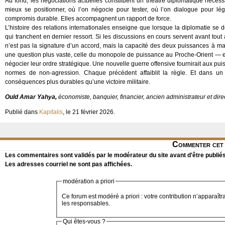
Au fond, les négociations actuelles constituent un théâtre diplomatique néces
mieux se positionner, où l’on négocie pour tester, où l’on dialogue pour lég
compromis durable. Elles accompagnent un rapport de force.
L’histoire des relations internationales enseigne que lorsque la diplomatie se 
qui tranchent en dernier ressort. Si les discussions en cours servent avant tout à 
n’est pas la signature d’un accord, mais la capacité des deux puissances à maî
une question plus vaste, celle du monopole de puissance au Proche-Orient — e
négocier leur ordre stratégique. Une nouvelle guerre offensive fournirait aux pu
normes de non-agression. Chaque précédent affaiblit la règle. Et dans un
conséquences plus durables qu’une victoire militaire.
Ould Amar Yahya,
économiste, banquier, financier, ancien administrateur et di
Publié dans
Kapitalis
, le 21 février 2026.
Commenter cet 
Les commentaires sont validés par le modérateur du site avant d'être publiés
Les adresses courriel ne sont pas affichées.
modération a priori
Ce forum est modéré a priori : votre contribution n’apparaîtr
les responsables.
Qui êtes-vous ?