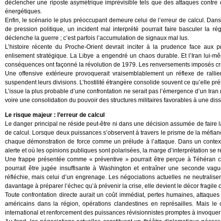
déclencher une riposte asymétrique imprévisible tels que des attaques contre 
énergétiques.
Enfin, le scénario le plus préoccupant demeure celui de l’erreur de calcul. Da
de pression politique, un incident mal interprété pourrait faire basculer la r
déclenche la guerre ; c’est parfois l’accumulation de signaux mal lus.
L’histoire récente du Proche-Orient devrait inciter à la prudence face aux
enlisement stratégique. La Libye a engendré un chaos durable. Et l’Iran lui-m
conséquences ont façonné la révolution de 1979. Les renversements imposés cr
Une offensive extérieure provoquerait vraisemblablement un réflexe de ralli
suspendent leurs divisions. L’hostilité étrangère consolide souvent ce qu’elle prét
L’issue la plus probable d’une confrontation ne serait pas l’émergence d’un Ira
voire une consolidation du pouvoir des structures militaires favorables à une di
Le risque majeur : l’erreur de calcul
Le danger principal ne réside peut-être ni dans une décision assumée de faire 
de calcul. Lorsque deux puissances s’observent à travers le prisme de la méfian
chaque démonstration de force comme un prélude à l’attaque. Dans un contexte
alerte et où les opinions publiques sont polarisées, la marge d’interprétation se
Une frappe présentée comme « préventive » pourrait être perçue à Téhéran 
pourrait être jugée insuffisante à Washington et entraîner une seconde vague 
réfléchie, mais celui d’un engrenage. Les négociations actuelles ne neutralisen
davantage à préparer l’échec qu’à prévenir la crise, elle devient le décor fragile
Toute confrontation directe aurait un coût immédiat, pertes humaines, attaques c
américains dans la région, opérations clandestines en représailles. Mais le c
international et renforcement des puissances révisionnistes promptes à invoquer 