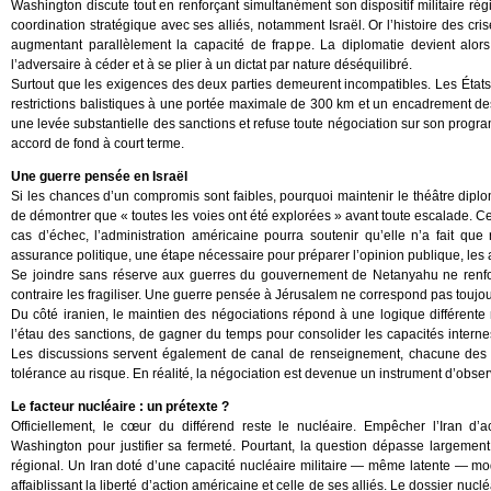
Washington discute tout en renforçant simultanément son dispositif militaire r
coordination stratégique avec ses alliés, notamment Israël. Or l’histoire des c
augmentant parallèlement la capacité de frappe. La diplomatie devient alors 
l’adversaire à céder et à se plier à un dictat par nature déséquilibré.
Surtout que les exigences des deux parties demeurent incompatibles. Les États
restrictions balistiques à une portée maximale de 300 km et un encadrement de
une levée substantielle des sanctions et refuse toute négociation sur son pro
accord de fond à court terme.
Une guerre pensée en Israël
Si les chances d’un compromis sont faibles, pourquoi maintenir le théâtre dip
de démontrer que « toutes les voies ont été explorées » avant toute escalade. Cet
cas d’échec, l’administration américaine pourra soutenir qu’elle n’a fait que
assurance politique, une étape nécessaire pour préparer l’opinion publique, les 
Se joindre sans réserve aux guerres du gouvernement de Netanyahu ne renforc
contraire les fragiliser. Une guerre pensée à Jérusalem ne correspond pas toujou
Du côté iranien, le maintien des négociations répond à une logique différente ma
l’étau des sanctions, de gagner du temps pour consolider les capacités internes
Les discussions servent également de canal de renseignement, chacune des 
tolérance au risque. En réalité, la négociation est devenue un instrument d’obse
Le facteur nucléaire : un prétexte ?
Officiellement, le cœur du différend reste le nucléaire. Empêcher l’Iran d
Washington pour justifier sa fermeté. Pourtant, la question dépasse largement la
régional. Un Iran doté d’une capacité nucléaire militaire — même latente — mo
affaiblissant la liberté d’action américaine et celle de ses alliés. Le dossier nucl