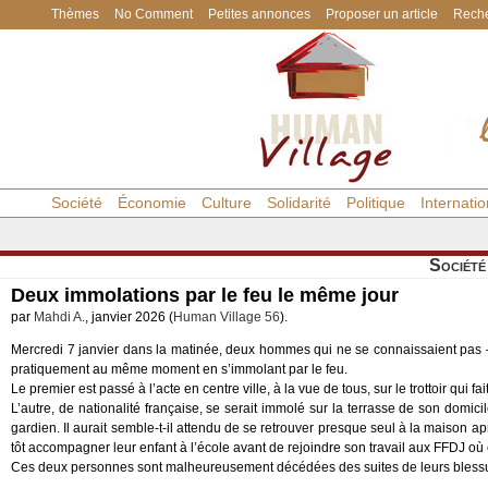
Thèmes
No Comment
Petites annonces
Proposer un article
Reche
Société
Économie
Culture
Solidarité
Politique
Internatio
Société
Deux immolations par le feu le même jour
par
Mahdi A.
, janvier 2026 (
Human Village 56
).
Mercredi 7 janvier dans la matinée, deux hommes qui ne se connaissaient pas – l’
pratiquement au même moment en s’immolant par le feu.
Le premier est passé à l’acte en centre ville, à la vue de tous, sur le trottoir qui 
L’autre, de nationalité française, se serait immolé sur la terrasse de son domic
gardien. Il aurait semble-t-il attendu de se retrouver presque seul à la maison 
tôt accompagner leur enfant à l’école avant de rejoindre son travail aux FFDJ où el
Ces deux personnes sont malheureusement décédées des suites de leurs bless