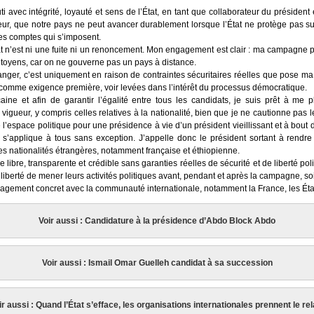
ti avec intégrité, loyauté et sens de l’État, en tant que collaborateur du présiden
eur, que notre pays ne peut avancer durablement lorsque l’État ne protège pas s
les comptes qui s’imposent.
 n’est ni une fuite ni un renoncement. Mon engagement est clair : ma campagne pré
itoyens, car on ne gouverne pas un pays à distance.
ranger, c’est uniquement en raison de contraintes sécuritaires réelles que pose m
e, comme exigence première, voir levées dans l’intérêt du processus démocratique.
ine et afin de garantir l’égalité entre tous les candidats, je suis prêt à me p
 vigueur, y compris celles relatives à la nationalité, bien que je ne cautionne pas l
 l’espace politique pour une présidence à vie d’un président vieillissant et à bout
le s’applique à tous sans exception. J’appelle donc le président sortant à rendre
ses nationalités étrangères, notamment française et éthiopienne.
e libre, transparente et crédible sans garanties réelles de sécurité et de liberté po
a liberté de mener leurs activités politiques avant, pendant et après la campagne, so
ngagement concret avec la communauté internationale, notamment la France, les Ét
Voir aussi : Candidature à la présidence d’Abdo Block Abdo
Voir aussi : Ismail Omar Guelleh candidat à sa succession
ir aussi : Quand l’État s’efface, les organisations internationales prennent le rel