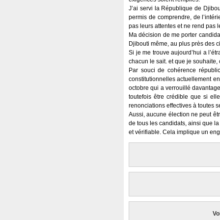
J’ai servi la République de Djibou
permis de comprendre, de l’intéri
pas leurs attentes et ne rend pas 
Ma décision de me porter candidat
Djibouti même, au plus près des c
Si je me trouve aujourd’hui a l’ét
chacun le sait. et que je souhait
Par souci de cohérence républica
constitutionnelles actuellement en
octobre qui a verrouillé davantage
toutefois être crédible que si el
renonciations effectives à toutes 
Aussi, aucune élection ne peut êtr
de tous les candidats, ainsi que l
et vérifiable. Cela implique un e
Vo