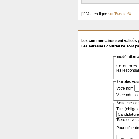
[
1
]
Voir en ligne
sur Tweeter/X
.
Les commentaires sont validés pa
Les adresses courriel ne sont pa
modération a 
Ce forum est 
les responsa
Qui êtes-vou
Votre nom
Votre adress
Votre messa
Titre (obligat
Texte de votr
Pour créer de