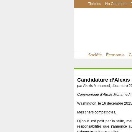
Thèmes
No Comment
Société
Économie
C
Candidature d’Alexi
par
Alexis Mohamed
, décembre 2
Communiqué d’Alexis Mohamed
[
Washington, le 16 décembre 202
Mes chers compatriotes,
Djibouti est petit par la taille,
responsabilités que j’annonce au
exigences soient remplies.