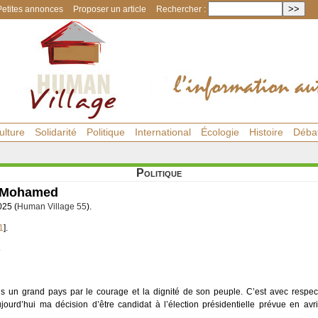
Petites annonces
Proposer un article
Rechercher :
ulture
Solidarité
Politique
International
Écologie
Histoire
Déba
Politique
s Mohamed
025 (
Human Village 55
).
1
]
.
5
 mais un grand pays par le courage et la dignité de son peuple. C’est avec respec
jourd’hui ma décision d’être candidat à l’élection présidentielle prévue en avr