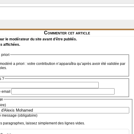
Commenter cet article
r le modérateur du site avant d'être publiés.
s affichées.
priori
modéré a priori : votre contribution n’apparaîtra qu’après avoir été validée par
bles.
s ?
e email
ge
oire)
e message (obligatoire)
s paragraphes, laissez simplement des lignes vides.