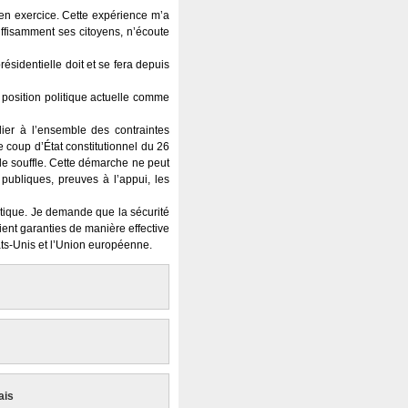
t en exercice. Cette expérience m’a
uffisamment ses citoyens, n’écoute
sidentielle doit et se fera depuis
a position politique actuelle comme
lier à l’ensemble des contraintes
e coup d’État constitutionnel du 26
 de souffle. Cette démarche ne peut
 publiques, preuves à l’appui, les
litique. Je demande que la sécurité
ient garanties de manière effective
ats-Unis et l’Union européenne.
ais