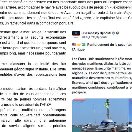
ette capacité de manœuvre est très importante dans des ports où l’espace est con
 l’arrière, accompagner le navire avec beaucoup plus de précision », explique-t-il
ntre de commandement numérique. « Avant, on traçait la route à la main. Aujourd
llite, les radars, les caméras. Tout est contrôlé ici », précise le capitaine Moktar. 
ns, un facteur clé dans la compétition portuaire.
sible que la mer Rouge, la fiabilité des
e directement à la sécurité économique
te est à bord et que les remorqueurs sont
une heure pour accoster un grand navire »,
temps long, mais nécessaire pour garantir
ermet d’assurer la continuité des flux
ement géopolitique instable. Elle limite
ceptibles d’avoir des répercussions bien
e modernisation réside dans la maîtrise
« Je suis fier de vous annoncer que ces
0 % par de jeunes hommes et femmes
 a insisté le président de l’APZF.
présence de multiples acteurs étrangers
rents, cette souveraineté opérationnelle
 majeur. Elle garantit une autonomie
é de service alignée sur les priorités