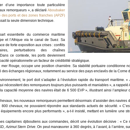
 d’une importance toute particulière
eaux remorqueurs », a déclaré
Aboubaker
é des ports et des zones franches (APZF)
sait la seule dimension technique.
rt essentielle du commerce maritime
urope et l’Afrique via le canal de Suez. Sa
ace de forte exposition aux crises : conflits
aires, perturbations des chaînes
Dans ce contexte, les ports deviennent
pacité opérationnelle un facteur de crédibilité stratégique.
 la mer Rouge, occupe une position charnière. Sa stabilité portuaire conditionne 
té des échanges régionaux, notamment au service des pays enclavés de la Corne de
nvironnement, le port doit s’adapter à l’évolution rapide du transport maritime. «
ui nécessitent des remorqueurs toujours plus puissants et maniables », a rappel
s, la capacité moyenne des navires était de 6 500 EVP », illustrant ainsi l’ampleur
hevaux, les nouveaux remorqueurs permettent désormais d’assister des navires d
 1 800 chevaux, ne pouvaient répondre aux standards actuels de sécurité. « C’est
équipements encore plus performants », a-t-il insisté, mettant en lumière une str
unes capitaines djiboutiens aux commandes, décrit une évolution décisive : « Ce
ASD,
Azimut Stern Drive
. On peut manœuvrer à 360 degrés, à l’avant, à l’arrière, sur