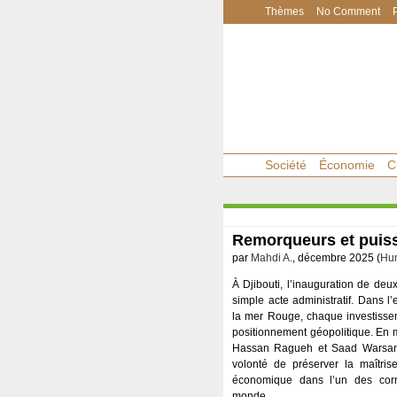
Thèmes
No Comment
Société
Économie
C
Remorqueurs et puiss
par
Mahdi A.
, décembre 2025 (
Hum
À Djibouti, l’inauguration de deu
simple acte administratif. Dans 
la mer Rouge, chaque investissem
positionnement géopolitique. En 
Hassan Ragueh et Saad Warsama 
volonté de préserver la maîtris
économique dans l’un des corr
monde.