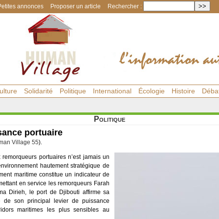
Petites annonces
Proposer un article
Rechercher :
ulture
Solidarité
Politique
International
Écologie
Histoire
Déba
Politique
ance portuaire
an Village 55
).
x remorqueurs portuaires n’est jamais un
l’environnement hautement stratégique de
ent maritime constitue un indicateur de
mettant en service les remorqueurs Farah
Dirieh, le port de Djibouti affirme sa
e de son principal levier de puissance
idors maritimes les plus sensibles au