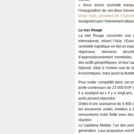
« Nous avons souhaité marquer
l’inauguration de ces deux nouv
Omar Hadi, président de l’Autorit
soulignant que l’événement dépas
La mer Rouge
La mer Rouge concentre une pa
international, reliant l’Asie, l’E
centralité logistique en fait un esp
régionaux, menaces sécurit
d’approvisionnement mondiales. 
des actifs géopolitiques, et leur ca
Djibouti, situé à l’entrée sud de
économiques, mais aussi la fluidi
Pour rester compétitif dans cet e
porte-conteneurs de 23 000 EVP q
Il a souligné qu’« il y a vingt an
ports doivent répondre.
Dotés d’une puissance de 6 800 c
les anciennes unités, limitées à
renouvelons notre flotte avec des 
réaction.
Le capitaine Moktar, l’un des je
génération. Leur propulsion est 