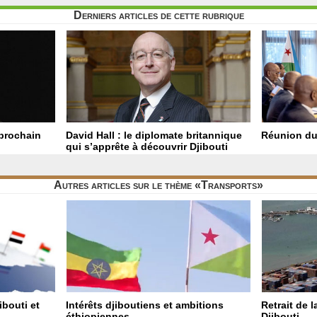
Derniers articles de cette rubrique
 prochain
David Hall : le diplomate britannique
Réunion du
qui s’apprête à découvrir Djibouti
Autres articles sur le thème «Transports»
ibouti et
Intérêts djiboutiens et ambitions
Retrait de l
éthiopiennes
Djibouti