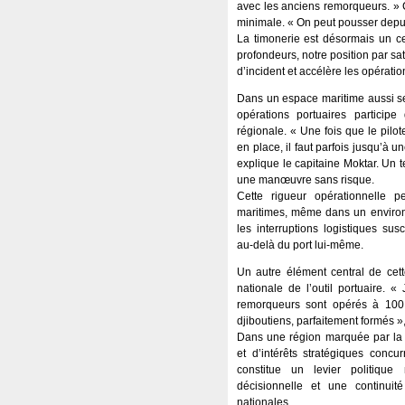
avec les anciens remorqueurs. » C
minimale. « On peut pousser depuis
La timonerie est désormais un ce
profondeurs, notre position par sate
d’incident et accélère les opératio
Dans un espace maritime aussi sen
opérations portuaires particip
régionale. « Une fois que le pilo
en place, il faut parfois jusqu’à 
explique le capitaine Moktar. Un 
une manœuvre sans risque.
Cette rigueur opérationnelle p
maritimes, même dans un environn
les interruptions logistiques sus
au-delà du port lui-même.
Un autre élément central de cett
nationale de l’outil portuaire. 
remorqueurs sont opérés à 10
djiboutiens, parfaitement formés »,
Dans une région marquée par la 
et d’intérêts stratégiques concur
constitue un levier politique
décisionnelle et une continuit
nationales.