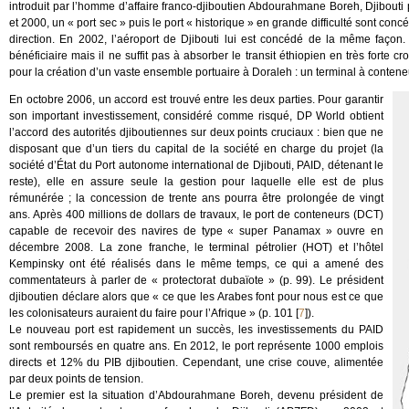
introduit par l’homme d’affaire franco-djiboutien Abdourahmane Boreh, Djibouti p
et 2000, un « port sec » puis le port « historique » en grande difficulté sont co
direction. En 2002, l’aéroport de Djibouti lui est concédé de la même façon.
bénéficiaire mais il ne suffit pas à absorber le transit éthiopien en très forte
pour la création d’un vaste ensemble portuaire à Doraleh : un terminal à conteneu
En octobre 2006, un accord est trouvé entre les deux parties. Pour garantir
son important investissement, considéré comme risqué, DP World obtient
l’accord des autorités djiboutiennes sur deux points cruciaux : bien que ne
disposant que d’un tiers du capital de la société en charge du projet (la
société d’État du Port autonome international de Djibouti, PAID, détenant le
reste), elle en assure seule la gestion pour laquelle elle est de plus
rémunérée ; la concession de trente ans pourra être prolongée de vingt
ans. Après 400 millions de dollars de travaux, le port de conteneurs (DCT)
capable de recevoir des navires de type « super Panamax » ouvre en
décembre 2008. La zone franche, le terminal pétrolier (HOT) et l’hôtel
Kempinsky ont été réalisés dans le même temps, ce qui a amené des
commentateurs à parler de « protectorat dubaïote » (p. 99). Le président
djiboutien déclare alors que « ce que les Arabes font pour nous est ce que
les colonisateurs auraient du faire pour l’Afrique » (p. 101
[
7
]
).
Le nouveau port est rapidement un succès, les investissements du PAID
sont remboursés en quatre ans. En 2012, le port représente 1000 emplois
directs et 12% du PIB djiboutien. Cependant, une crise couve, alimentée
par deux points de tension.
Le premier est la situation d’Abdourahmane Boreh, devenu président de