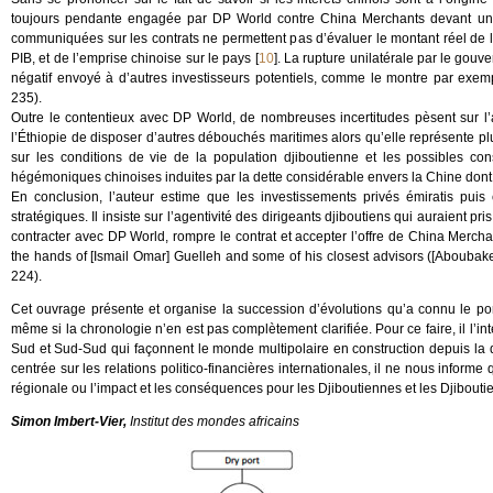
toujours pendante engagée par DP World contre China Merchants devant un t
communiquées sur les contrats ne permettent pas d’évaluer le montant réel de la
PIB, et de l’emprise chinoise sur le pays
[
10
]
. La rupture unilatérale par le gouv
négatif envoyé à d’autres investisseurs potentiels, comme le montre par exem
235).
Outre le contentieux avec DP World, de nombreuses incertitudes pèsent sur l’ave
l’Éthiopie de disposer d’autres débouchés maritimes alors qu’elle représente pl
sur les conditions de vie de la population djiboutienne et les possibles con
hégémoniques chinoises induites par la dette considérable envers la Chine dont
En conclusion, l’auteur estime que les investissements privés émiratis puis
stratégiques. Il insiste sur l’agentivité des dirigeants djiboutiens qui auraient pr
contracter avec DP World, rompre le contrat et accepter l’offre de China Mercha
the hands of [Ismail Omar] Guelleh and some of his closest advisors ([Aboubak
224).
Cet ouvrage présente et organise la succession d’évolutions qu’a connu le por
même si la chronologie n’en est pas complètement clarifiée. Pour ce faire, il l’i
Sud et Sud-Sud qui façonnent le monde multipolaire en construction depuis la d
centrée sur les relations politico-financières internationales, il ne nous informe q
régionale ou l’impact et les conséquences pour les Djiboutiennes et les Djibouti
Simon Imbert-Vier,
Institut des mondes africains