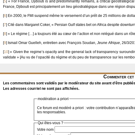
[
5
]
« For France, Djibouti is and predominantly remains, a critical geostrategical
France, Djibouti est principalement un lieu géostratégique dans une région disput
[
6
]
En 2000, le FMI suspend même le versement d’un prêt de 25 millions de dolla
[
7
]
Cité dans Margaret Coker, « Persian Gulf states bet on Africa despite downtur
[
8
]
« Le régime […] a toujours été au cœur de l’action et non relégué dans un rôle
[
9
]
Ismail Omar Guelleh, entretien avec François Soudan,
Jeune Afrique
, 26/3/20
[
10
]
« Given the regime’s opacity and the general lack of transparency suroundin
validate » [Au vu de l’opacité du régime et du peu de transparence sur les rembours
Commenter cet 
Les commentaires sont validés par le modérateur du site avant d'être publiés
Les adresses courriel ne sont pas affichées.
modération a priori
Ce forum est modéré a priori : votre contribution n’apparaîtr
les responsables.
Qui êtes-vous ?
Votre nom