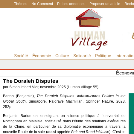
Thèmes
No Comment
Petites annonces
Proposer un article
Reche
Société
Économie
Culture
Solidarité
Politique
Internatio
Économi
The Doraleh Disputes
par
Simon Imbert-Vier
, novembre 2025 (
Human Village 55
).
Barton (Benjamin),
The Doraleh Disputes. Infrastructures Politics in the
Global South
, Singapore, Palgrave Macmillan, Springer Nature, 2023,
252p.
Benjamin Barton est enseignant en science politique à l’université de
Nottingham en Malaisie, spécialisé dans l’étude des relations extérieures
de la Chine, en particulier de sa diplomatie économique à travers la
nouvelle Route de la soie (aussi appelée
Belt and Road Initiative
). C’est ce