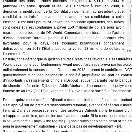
l’Autorité des ports et zones franches de Djibouti (APZFD) en 2003 et
principal lien entre Djibouti et les ÉAU. Contraint à l’exil en 2008, il
dénonce la modification de la Constitution permettant au président d’être
candidat à un troisième mandat, puis annonce sa candidature à cette
élection. Il est alors poursuivi devant les tribunaux djiboutiens, ses avoirs
sont gelés et il est condamné à payer 150 millions de dollars pour avoir
reçu des commissions de DP World. Cependant, considérant que l’action
d’Abdourahmane Boreh a permis à Djibouti d’obtenir des accords très
favorables pour le pays, des tribunaux britanniques condamnent
définitivement en 2017 l’État djiboutien à verser 13 millions de dollars à
Le 
l’homme d’affaires.
Ensuite, considérant que la gestion émiratie n’était pas favorable à ses intér
World devant une cour londonienne. Ayant perdu l’arbitrage prévu par les accor
unilatéralement la concession de Doraleh en 2018 et prend le contrôle du DCT. 
gouvernement djiboutien nationalise la société propriétaire du port de cont
d’importants investissements chinois à Djibouti, souvent garantis par la banque
de chemin de fer entre Djibouti et Addis Abeba et d’un énorme port polyvale
franche de 48 km2 (DIFTZ) ouverte en 2018, avant que la société d’État chinois
En une quinzaine d’années, Djibouti a donc construit une infrastructure portua
s’est appuyé sur de premiers financements dubaïote, avant de bénéficier d’invest
l’émirat. Dans ce processus, selon des analystes Djibouti a pris le risque d’
« trappe de la dette », une notion que l’auteur discute. Si la construction d’une
la souveraineté du pays, « the regime […] has always been at the heart of the act
pour le gouvernement djiboutien « sans dette pas de développement »
[
9
]
.
Sans se prononcer sur le fait de savoir si les intérêts chinois sont à l’origi