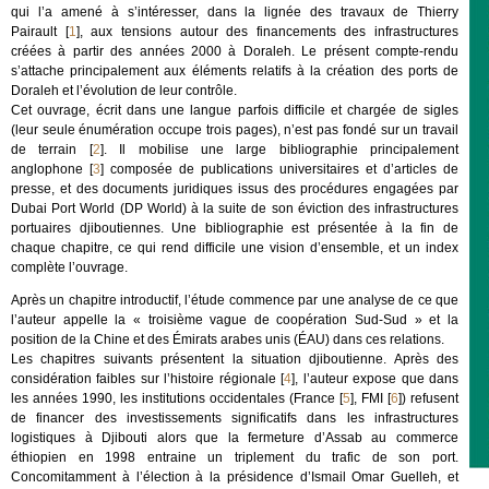
qui l’a amené à s’intéresser, dans la lignée des travaux de Thierry
Pairault
[
1
]
, aux tensions autour des financements des infrastructures
créées à partir des années 2000 à Doraleh. Le présent compte-rendu
s’attache principalement aux éléments relatifs à la création des ports de
Doraleh et l’évolution de leur contrôle.
Cet ouvrage, écrit dans une langue parfois difficile et chargée de sigles
(leur seule énumération occupe trois pages), n’est pas fondé sur un travail
de terrain
[
2
]
. Il mobilise une large bibliographie principalement
anglophone
[
3
]
composée de publications universitaires et d’articles de
presse, et des documents juridiques issus des procédures engagées par
Dubai Port World (DP World) à la suite de son éviction des infrastructures
portuaires djiboutiennes. Une bibliographie est présentée à la fin de
chaque chapitre, ce qui rend difficile une vision d’ensemble, et un index
complète l’ouvrage.
Après un chapitre introductif, l’étude commence par une analyse de ce que
l’auteur appelle la « troisième vague de coopération Sud-Sud » et la
position de la Chine et des Émirats arabes unis (ÉAU) dans ces relations.
Les chapitres suivants présentent la situation djiboutienne. Après des
considération faibles sur l’histoire régionale
[
4
]
, l’auteur expose que dans
les années 1990, les institutions occidentales (France
[
5
]
, FMI
[
6
]
) refusent
de financer des investissements significatifs dans les infrastructures
logistiques à Djibouti alors que la fermeture d’Assab au commerce
éthiopien en 1998 entraine un triplement du trafic de son port.
Concomitamment à l’élection à la présidence d’Ismail Omar Guelleh, et