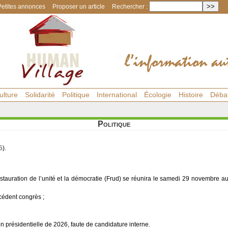
Petites annonces
Proposer un article
Rechercher :
ulture
Solidarité
Politique
International
Écologie
Histoire
Déba
Politique
5
).
stauration de l’unité et la démocratie (Frud) se réunira le samedi 29 novembre au
écédent congrès ;
on présidentielle de 2026, faute de candidature interne.