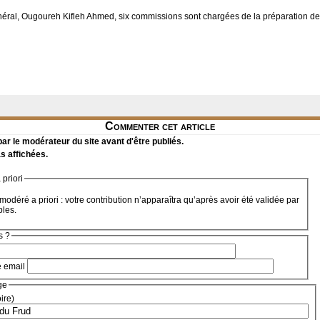
énéral, Ougoureh Kifleh Ahmed, six commissions sont chargées de la préparation de
Commenter cet article
r le modérateur du site avant d'être publiés.
s affichées.
priori
modéré a priori : votre contribution n’apparaîtra qu’après avoir été validée par
bles.
s ?
e email
ge
oire)