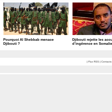
Pourquoi Al Shebbab menace
Djibouti rejette les ac
Djibouti ?
d’ingérence en Somali
|
Flux RSS
|
Contacts