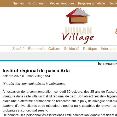
Thèmes
No Comment
Petites annonces
Proposer un article
Reche
Société
Économie
Culture
Solidarité
Politique
Internatio
Internatio
Institut régional de paix à Arta
octobre 2025 (
Human Village 55
).
D’après des communiqués de la présidence.
À l’occasion de la commémoration, ce jeudi 30 octobre, des 25 ans de l’accord
inauguré dans cette ville un Institut régional de paix. Son objectif est de « faço
place une plateforme permanente de recherche sur la paix, de dialogue politiqu
leaders
, d’universitaires et de médiateurs pour la paix, capables de relever l
probantes et conceptualisées ».
De nombreuses personnalités assistaient à cette célébration, dont le préside