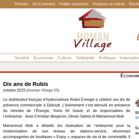
Thèmes
No Comment
Petites annonces
Proposer un article
Reche
Société
Économie
Culture
Solidarité
Politique
Internatio
Économi
Dix ans de Rubis
octobre 2025 (
Human Village 55
).
Le distributeur français d’hydrocarbure Rubis Énergie a célébré ses dix de
présence commerciale à Djibouti. L’événement s’est déroulé en présence
du ministre de l’Énergie, Yonis Ali Guedi, et de responsables de
l’entreprise : Jean-Christian Bergeron, Olivier Sabrie et Mahamoud Abdi.
Mahamoud Abdi a détaillé les réalisation de l’entreprise pour la
modernisation de son réseau de stations-service, désormais
accompagnées de boutiques « Enjoy », espaces de vie et de convivialité. Il