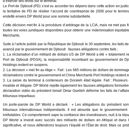
d’exercer ses droits sur le terminal.
Le Port de Djibouti (PD) s’est vu accorder les dépens dans cette action en just
la tentative de PD de résilier l’accord de coentreprise de 2006 pour le termin
endetté envers DP World pour une somme substantielle.
Cette décision met fin à la procédure d’arbitrage de la LCIA, mais ne met pas f
toutes les voies juridiques disponibles pour obtenir une indemnisation équitable
Merchants.
Suite à l’article publié par la République de Djibouti le 30 septembre, les faits 
avancé par le gouvernement de Djibouti : fausses allégations contre faits ;
1. La réclamation d’un milliard de dollars US de DP World a été « totalement rej
Port de Djibouti (PDSA), la responsabilité incombant au gouvernement de Dji
Holdings restent en suspens.
2. La décision « met fin au litige ». Fait : Les 685 millions de dollars de domma
réclamations contre le gouvernement et China Merchants Port Holdings restent 
3. La saisie du terminal à conteneurs de Doraleh était légale. Fait : Plusieurs
invalide et illégale. DP World rejette également les fausses allégations formulé
déclaration vidéo du président Ismaïl Omar Guelleh déforme les faits de l’aff
tribunaux impartiaux.
Un porte-parole de DP World a déclaré : « Les allégations du président sont
tribunaux internationaux indépendants. Il est absurde que le gouvernement
irréfutables. Ce comportement sape la confiance des investisseurs, nuit à la réput
DP World a investi avec succès des milliards de dollars en Afrique et dans 
significative, et nous défendrons toujours l’équité et l’État de droit. Mais ce 