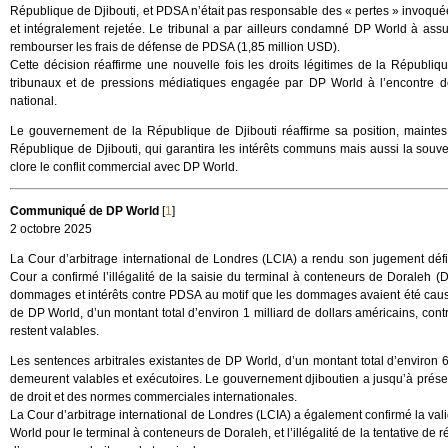
République de Djibouti, et PDSA n’était pas responsable des « pertes » invoq
et intégralement rejetée. Le tribunal a par ailleurs condamné DP World à assum
rembourser les frais de défense de PDSA (1,85 million USD).
Cette décision réaffirme une nouvelle fois les droits légitimes de la Républiq
tribunaux et de pressions médiatiques engagée par DP World à l’encontre de 
national.
Le gouvernement de la République de Djibouti réaffirme sa position, maintes f
République de Djibouti, qui garantira les intérêts communs mais aussi la souvera
clore le conflit commercial avec DP World.
Communiqué de DP World
[
1
]
2 octobre 2025
La Cour d’arbitrage international de Londres (LCIA) a rendu son jugement défi
Cour a confirmé l’illégalité de la saisie du terminal à conteneurs de Doraleh (
dommages et intérêts contre PDSA au motif que les dommages avaient été caus
de DP World, d’un montant total d’environ 1 milliard de dollars américains, con
restent valables.
Les sentences arbitrales existantes de DP World, d’un montant total d’environ 6
demeurent valables et exécutoires. Le gouvernement djiboutien a jusqu’à présen
de droit et des normes commerciales internationales.
La Cour d’arbitrage international de Londres (LCIA) a également confirmé la vali
World pour le terminal à conteneurs de Doraleh, et l’illégalité de la tentative 