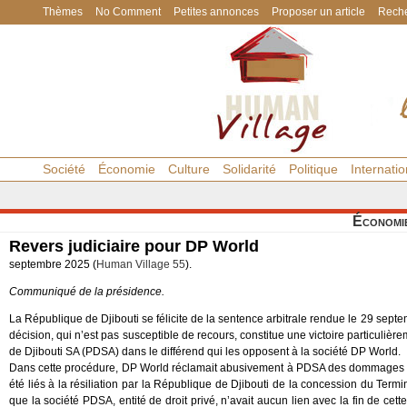
Thèmes
No Comment
Petites annonces
Proposer un article
Reche
Société
Économie
Culture
Solidarité
Politique
Internatio
Économi
Revers judiciaire pour DP World
septembre 2025 (
Human Village 55
).
Communiqué de la présidence.
La République de Djibouti se félicite de la sentence arbitrale rendue le 29 septe
décision, qui n’est pas susceptible de recours, constitue une victoire particulière
de Djibouti SA (PDSA) dans le différend qui les opposent à la société DP World.
Dans cette procédure, DP World réclamait abusivement à PDSA des dommages et 
été liés à la résiliation par la République de Djibouti de la concession du Termi
que la société PDSA, entité de droit privé, n’avait aucun lien avec la fin de cett