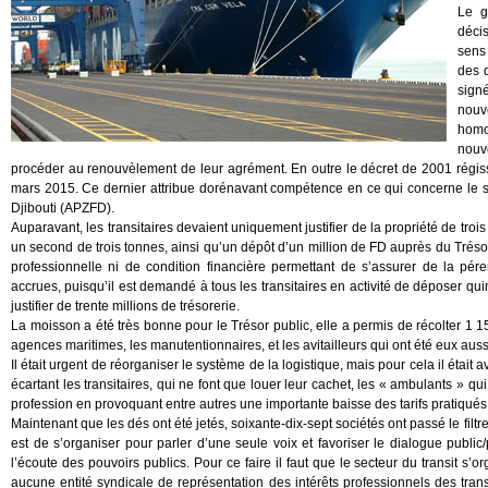
Le g
déci
sens
des d
sign
nouv
homo
nouv
procéder au renouvèlement de leur agrément. En outre le décret de 2001 régissant
mars 2015. Ce dernier attribue dorénavant compétence en ce qui concerne le sec
Djibouti (APZFD).
Auparavant, les transitaires devaient uniquement justifier de la propriété de troi
un second de trois tonnes, ainsi qu’un dépôt d’un million de FD auprès du Tréso
professionnelle ni de condition financière permettant de s’assurer de la pére
accrues, puisqu’il est demandé à tous les transitaires en activité de déposer qu
justifier de trente millions de trésorerie.
La moisson a été très bonne pour le Trésor public, elle a permis de récolter 1 
agences maritimes, les manutentionnaires, et les avitailleurs qui ont été eux aus
Il était urgent de réorganiser le système de la logistique, mais pour cela il était 
écartant les transitaires, qui ne font que louer leur cachet, les « ambulants » qui
profession en provoquant entre autres une importante baisse des tarifs pratiqués
Maintenant que les dés ont été jetés, soixante-dix-sept sociétés ont passé le filtr
est de s’organiser pour parler d’une seule voix et favoriser le dialogue public/
l’écoute des pouvoirs publics. Pour ce faire il faut que le secteur du transit s’
aucune entité syndicale de représentation des intérêts professionnels des transi