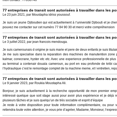
mon contact : 77838746
77 entreprises de transit sont autorisées à travailler dans les po
Le 23 juin 2021, par Moustapha idriss youssouf.
Je suis un jeune Djiboutien qui est actuellement à l’université Djibouti et je 
pouvez me contacter sur cet numéro 77 84 90 30 et merci votre compréhension
77 entreprises de transit sont autorisées à travailler dans les po
Le 3 juillet 2022, par jean francois mendouga.
Je suis camerounais d origine je suis marie et pere de deux enfants je suis titul
Je me suis specialise dans la reparation des machines de manutention zone po
kalmar, conecrane, hyster etc etc. Avec une experience professionnelle de plu
au terminal a contenair douala cameroun, au port en eau profonde de kribi 
l’hydraulique c’est le remontage complet de la machine meme, et l entretien, rep
77 entreprises de transit sont autorisées à travailler dans les po
Le 9 janvier 2023, par Roukia Moustapha Ali.
Bonjour, je suis actuellement à la recherche opportunité de mon premier emp
intéressé quelque que soit stage aussi pour avoir plus expérience et je déjà 
plusieurs tâches et je suis quelqu’un de très sociable et esprit d’équipe
Je reste à votre disposition pour toute information complémentaire, ou pour 
retiendra toute votre attention, je vous prie d’agréer, Madame, Monsieur, l’expre