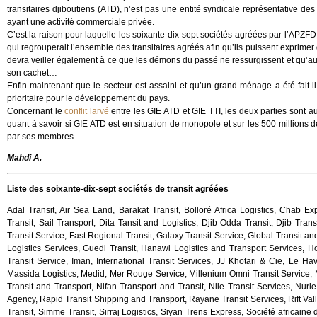
transitaires djiboutiens (ATD), n’est pas une entité syndicale représentative d
ayant une activité commerciale privée.
C’est la raison pour laquelle les soixante-dix-sept sociétés agréées par l’APZFD
qui regrouperait l’ensemble des transitaires agréés afin qu’ils puissent exprimer
devra veiller également à ce que les démons du passé ne ressurgissent et qu’auc
son cachet…
Enfin maintenant que le secteur est assaini et qu’un grand ménage a été fait i
prioritaire pour le développement du pays.
Concernant le
conflit larvé
entre les GIE ATD et GIE TTI, les deux parties sont au 
quant à savoir si GIE ATD est en situation de monopole et sur les 500 millions 
par ses membres.
Mahdi A.
Liste des soixante-dix-sept sociétés de transit agréées
Adal Transit, Air Sea Land, Barakat Transit, Bolloré Africa Logistics, Chab Ex
Transit, Sail Transport, Dita Tansit and Logistics, Djib Odda Transit, Djib Tran
Transit Service, Fast Regional Transit, Galaxy Transit Service, Global Transit a
Logistics Services, Guedi Transit, Hanawi Logistics and Transport Services, Ho
Transit Service, Iman, International Transit Services, JJ Khotari & Cie, Le Hav
Massida Logistics, Medid, Mer Rouge Service, Millenium Omni Transit Service, Ma
Transit and Transport, Nifan Transport and Transit, Nile Transit Services, Nurie
Agency, Rapid Transit Shipping and Transport, Rayane Transit Services, Rift Vall
Transit, Simme Transit, Sirraj Logistics, Siyan Trens Express, Société africaine 