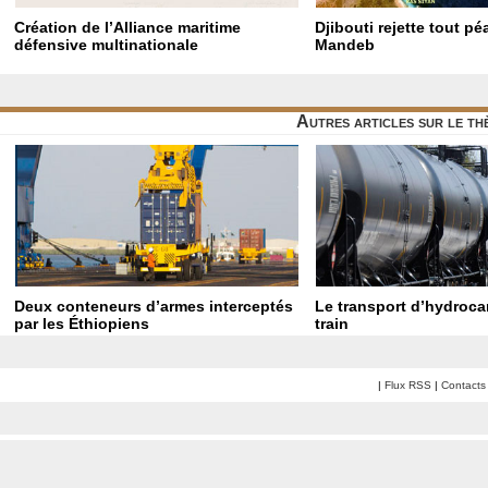
Création de l’Alliance maritime
Djibouti rejette tout p
défensive multinationale
Mandeb
Autres articles sur le t
Deux conteneurs d’armes interceptés
Le transport d’hydroca
par les Éthiopiens
train
|
Flux RSS
|
Contacts