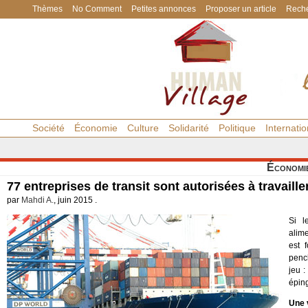
Thèmes
No Comment
Petites annonces
Proposer un article
Reche
Société
Économie
Culture
Solidarité
Politique
Internatio
Économi
77 entreprises de transit sont autorisées à travaille
par
Mahdi A.
, juin 2015 .
Si l
alime
est 
penc
jeu :
éping
Une 