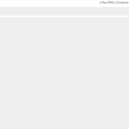
|
Flux RSS
|
Contacts