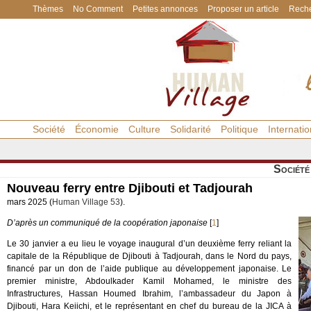
Thèmes
No Comment
Petites annonces
Proposer un article
Reche
Société
Économie
Culture
Solidarité
Politique
Internatio
Société
Nouveau ferry entre Djibouti et Tadjourah
mars 2025 (
Human Village 53
).
D’après un communiqué de la coopération japonaise
[
1
]
Le 30 janvier a eu lieu le voyage inaugural d’un deuxième ferry reliant la
capitale de la République de Djibouti à Tadjourah, dans le Nord du pays,
financé par un don de l’aide publique au développement japonaise. Le
premier ministre, Abdoulkader Kamil Mohamed, le ministre des
Infrastructures, Hassan Houmed Ibrahim, l’ambassadeur du Japon à
Djibouti, Hara Keiichi, et le représentant en chef du bureau de la JICA à