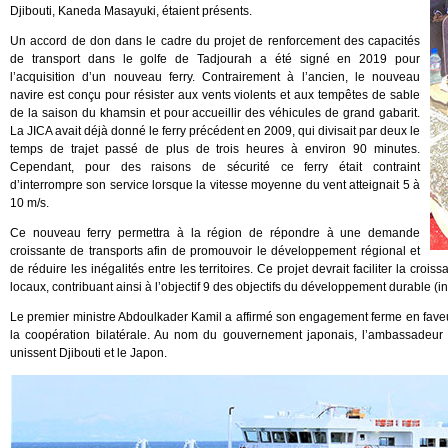
Djibouti, Kaneda Masayuki, étaient présents.
Un accord de don dans le cadre du projet de renforcement des capacités
de transport dans le golfe de Tadjourah a été signé en 2019 pour
l’acquisition d’un nouveau ferry. Contrairement à l’ancien, le nouveau
navire est conçu pour résister aux vents violents et aux tempêtes de sable
de la saison du khamsin et pour accueillir des véhicules de grand gabarit.
La JICA avait déjà donné le ferry précédent en 2009, qui divisait par deux le
temps de trajet passé de plus de trois heures à environ 90 minutes.
Cependant, pour des raisons de sécurité ce ferry était contraint
d’interrompre son service lorsque la vitesse moyenne du vent atteignait 5 à
10 m/s.
Ce nouveau ferry permettra à la région de répondre à une demande
croissante de transports afin de promouvoir le développement régional et
de réduire les inégalités entre les territoires. Ce projet devrait faciliter la cr
locaux, contribuant ainsi à l’objectif 9 des objectifs du développement durable (ind
Le premier ministre Abdoulkader Kamil a affirmé son engagement ferme en faveu
la coopération bilatérale. Au nom du gouvernement japonais, l’ambassadeur H
unissent Djibouti et le Japon.