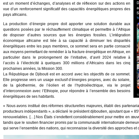
est un moment d’échanges, d’analyses et de réflexion sur des actions en
vue d’un renforcement significatif des capacités énergétiques propres des
pays africains.
La production d’énergie propre doit apporter une solution durable aux
questions posées par le réchauffement climatique et permettre à l’Afrique
de disposer d’autres sources que les énergies fossiles. L’intégration
économique africaine est liée à sa capacité à diminuer les disparités
énergétiques entre les pays membres, ce sommet sera en partie consacré
aux moyens permettant de remédier à la fracture énergétique en Afrique, en
particulier dans le prolongement de l’initiative, d’avril 2024 relative à
l’accès à l’électricité à quelques 300 millions d’Africains dans les cinq
prochaines années, la Mission 300.
La République de Djibouti est en accord avec les objectifs de ce sommet.
Elle progresse vers un usage exclusif d’énergies propres, avec du solaire,
de la géothermie, de l’éolien et de l’hydroélectrique, via le projet
d’interconnexion avec l’Ethiopie, pour répondre à l’ensemble des besoins
énergétiques de ses habitants.
« Nous avons institué des réformes structurelles majeures, établi des partenariats
producteurs indépendants », a déclaré le président djiboutien, ajoutant que « 8
renouvelables. […] Nos États s’endettent considérablement pour mettre en œuvr
tandis que le soutien financier promis par la communauté internationale demeure 
qui serve l’ensemble des nations, qui reconnaisse la diversité des approches et 