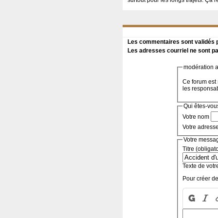
surtout pour les longs trajets. Ça r
Les commentaires sont validés pa
Les adresses courriel ne sont pa
modération a 
Ce forum est 
les responsa
Qui êtes-vou
Votre nom
Votre adress
Votre messa
Titre (obligat
Texte de votr
Pour créer de