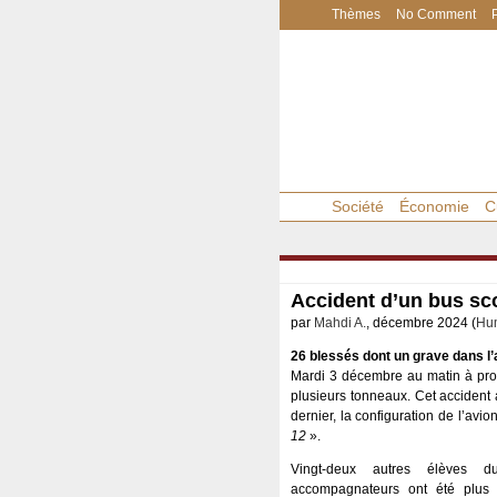
Thèmes
No Comment
Société
Économie
C
Accident d’un bus sco
par
Mahdi A.
, décembre 2024 (
Hum
26 blessés dont un grave dans l’
Mardi 3 décembre au matin à proxi
plusieurs tonneaux. Cet accident a
dernier, la configuration de l’avi
12
».
Vingt-deux autres élèves 
accompagnateurs ont été plus