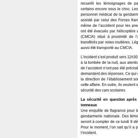
recueilli les témoignages de pa
certains encore sous le choc. Les
personnel médical de la gendarm
assisté par celui des Forces franç
même de l’accident pour les prem
ont été évacués par hélicoptère 
(CMCIA) situé à proximité de l’
transférés par voies routières. Lé
aussi été transporté au CMCIA.
L’incident s’est produit vers 11h3
à la tombée de la nuit, aux alen
de l’accident n’ont pas été préci
demandent des réponses. Ce qui est
la direction de l’établissement s
cette affaire. En outre, ils veulen
sécurité des cars scolaires.
La sécurité en question après 
tonneaux
Une enquête de flagrance pour bl
gendarmerie nationale. Des témoi
seront à compter de ce lundi 9 dé
Pour le moment, l’on sait qu’il a
l’incident.