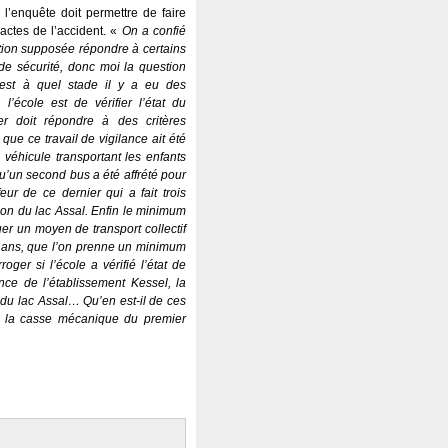
 l’enquête doit permettre de faire
xactes de l’accident. «
On a confié
ution supposée répondre à certains
n de sécurité, donc moi la question
’est à quel stade il y a eu des
 l’école est de vérifier l’état du
ier doit répondre à des critères
que ce travail de vigilance ait été
e véhicule transportant les enfants
qu’un second bus a été affrété pour
eur de ce dernier qui a fait trois
ion du lac Assal. Enfin le minimum
er un moyen de transport collectif
3 ans, que l’on prenne un minimum
oger si l’école a vérifié l’état de
ce de l’établissement Kessel, la
du lac Assal… Qu’en est-il de ces
ès la casse mécanique du premier