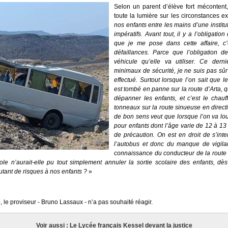
Selon un parent d’élève fort mécontent,
toute la lumière sur les circonstances e
nos enfants entre les mains d’une instit
impératifs. Avant tout, il y a l’obligatio
que je me pose dans cette affaire, c
défaillances. Parce que l’obligation de
véhicule qu’elle va utiliser. Ce dern
minimaux de sécurité, je ne suis pas sûr 
effectué. Surtout lorsque l’on sait que l
est tombé en panne sur la route d’Arta, 
dépanner les enfants, et c’est le chauff
tonneaux sur la route sinueuse en direct
de bon sens veut que lorsque l’on va lou
pour enfants dont l’âge varie de 12 à 1
de précaution. On est en droit de s’interr
l’autobus et donc du manque de vigilan
connaissance du conducteur de la route 
le n’aurait-elle pu tout simplement annuler la sortie scolaire des enfants, d
utant de risques à nos enfants ?
»
e
, le proviseur - Bruno Lassaux - n’a pas souhaité réagir.
Voir aussi : Le Lycée français Kessel devant la justice