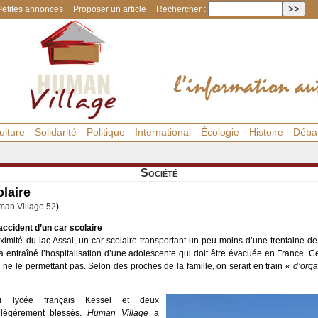
Petites annonces
Proposer un article
Rechercher :
ulture
Solidarité
Politique
International
Écologie
Histoire
Déba
Société
laire
an Village 52
).
accident d’un car scolaire
mité du lac Assal, un car scolaire transportant un peu moins d’une trentaine de p
 entraîné l’hospitalisation d’une adolescente qui doit être évacuée en France. Ce 
on ne le permettant pas. Selon des proches de la famille, on serait en train «
d’orga
du lycée français Kessel et deux
 légèrement blessés.
Human Village
a