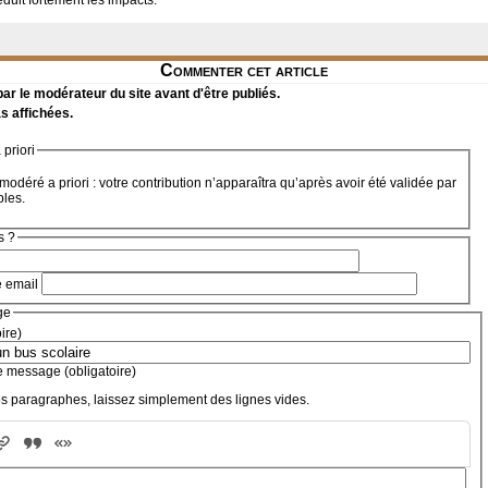
éduit fortement les impacts.
Commenter cet article
r le modérateur du site avant d'être publiés.
s affichées.
priori
modéré a priori : votre contribution n’apparaîtra qu’après avoir été validée par
bles.
s ?
e email
ge
oire)
e message (obligatoire)
s paragraphes, laissez simplement des lignes vides.