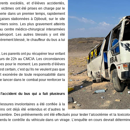
rents excédés, et d’élèves accidentés,
 victimes ont été prises en charge par le
erie dans un premier temps, rapidement
aises stationnées à Djibouti, sur le site
iers soins. Les plus gravement atteints
au centre médico-chirurgical interarmées
aéroport. Les autres blessés y ont été
gèrement blessé, le chauffeur du bus a lui
0. Les parents ont pu récupérer leur enfant
tours de 22h au CMCIA. Les circonstances
sées pour le moment. Les parents d’élèves
 certain, c’est qu’ils ne veulent pas que
oit exonérée de toute responsabilité dans
t se lancer dans le combat pour renforcer la
l’accident du bus qui a fait plusieurs
essures involontaires a été confiée à la
ns ont déjà été entendus et d’autres le
cembre. Des prélèvements ont été effectués pour tester l’alcoolémie et la toxicolo
 perdu le contrôle du véhicule dans un virage. L’enquête en cours devrait détermi