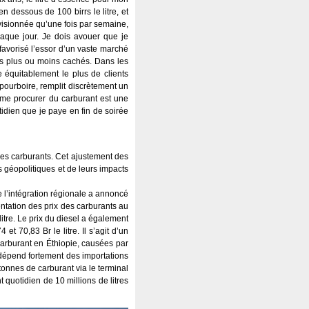
en dessous de 100 birrs le litre, et
ovisionnée qu’une fois par semaine,
 chaque jour. Je dois avouer que je
 favorisé l’essor d’un vaste marché
ts plus ou moins cachés. Dans les
e équitablement le plus de clients
 pourboire, remplit discrètement un
, me procurer du carburant est une
tidien que je paye en fin de soirée
des carburants. Cet ajustement des
s géopolitiques et de leurs impacts
 l’intégration régionale a annoncé
ntation des prix des carburants au
itre. Le prix du diesel a également
t 70,83 Br le litre. Il s’agit d’un
carburant en Éthiopie, causées par
 dépend fortement des importations
tonnes de carburant via le terminal
 quotidien de 10 millions de litres