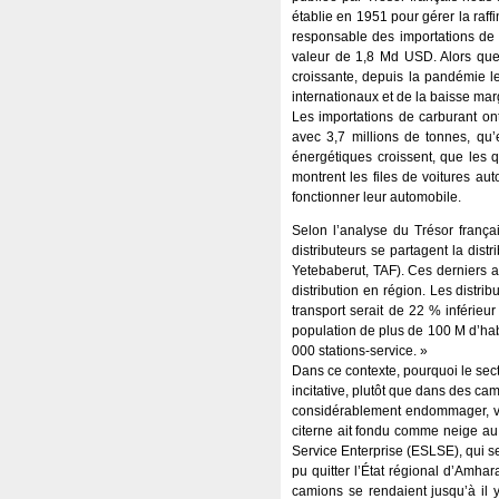
établie en 1951 pour gérer la raff
responsable des importations de p
valeur de 1,8 Md USD. Alors que
croissante, depuis la pandémie l
internationaux et de la baisse ma
Les importations de carburant on
avec 3,7 millions de tonnes, qu
énergétiques croissent, que les q
montrent les files de voitures au
fonctionner leur automobile.
Selon l’analyse du Trésor frança
distributeurs se partagent la dis
Yetebaberut, TAF). Ces derniers a
distribution en région. Les distribu
transport serait de 22 % inférieur
population de plus de 100 M d’habi
000 stations-service. »
Dans ce contexte, pourquoi le sect
incitative, plutôt que dans des ca
considérablement endommager, voir
citerne ait fondu comme neige au s
Service Enterprise (ESLSE), qui se
pu quitter l’État régional d’Amha
camions se rendaient jusqu’à il 