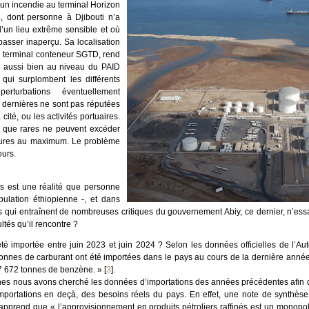
’un incendie au terminal Horizon
 dont personne à Djibouti n’a
 d’un lieu extrême sensible et où
passer inaperçu. Sa localisation
e terminal conteneur SGTD, rend
e aussi bien au niveau du PAID
qui surplombent les différents
erturbations éventuellement
s dernières ne sont pas réputées
cité, ou les activités portuaires.
 que rares ne peuvent excéder
eures au maximum. Le problème
eurs.
s est une réalité que personne
ulation éthiopienne -, et dans
es qui entraînent de nombreuses critiques du gouvernement Abiy, ce dernier, n’ess
ltés qu’il rencontre ?
té importée entre juin 2023 et juin 2024 ? Selon les données officielles de l’Aut
 tonnes de carburant ont été importées dans le pays au cours de la dernière année
67 672 tonnes de benzène. »
[
3
]
.
onnes nous avons cherché les données d’importations des années précédentes afin d
mportations en deçà, des besoins réels du pays. En effet, une note de synthèse s
apprend que « l’approvisionnement en produits pétroliers raffinés est un monopol