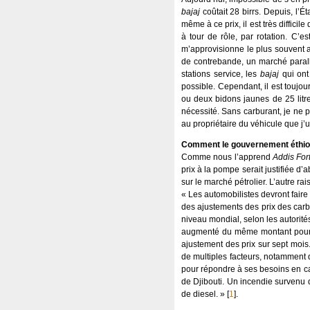
bajaj
coûtait 28 birrs. Depuis, l’Ét
même à ce prix, il est très diffic
à tour de rôle, par rotation. C’es
m’approvisionne le plus souvent au
de contrebande, un marché parall
stations service, les
bajaj
qui ont 
possible. Cependant, il est toujou
ou deux bidons jaunes de 25 litre
nécessité. Sans carburant, je ne p
au propriétaire du véhicule que j’ut
Comment le gouvernement éthiopi
Comme nous l’apprend
Addis For
prix à la pompe serait justifiée d
sur le marché pétrolier. L’autre rai
« Les automobilistes devront fair
des ajustements des prix des carb
niveau mondial, selon les autorité
augmenté du même montant pour atte
ajustement des prix sur sept mois
de multiples facteurs, notamment 
pour répondre à ses besoins en car
de Djibouti. Un incendie survenu d
de diesel. »
[
1
]
.