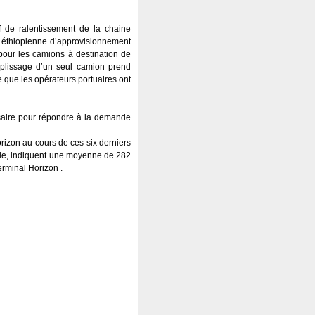
 de ralentissement de la chaine
e éthiopienne d’approvisionnement
pour les camions à destination de
mplissage d’un seul camion prend
e que les opérateurs portuaires ont
ssaire pour répondre à la demande
izon au cours de ces six derniers
opie, indiquent une moyenne de 282
erminal Horizon .