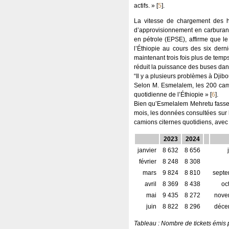
actifs. »
[
5
]
.
La vitesse de chargement des h
d’approvisionnement en carburant
en pétrole (EPSE), affirme que l
l’Éthiopie au cours des six der
maintenant trois fois plus de temp
réduit la puissance des buses dan
“Il y a plusieurs problèmes à Djib
Selon M. Esmelalem, les 200 cami
quotidienne de l’Éthiopie »
[
6
]
.
Bien qu’Esmelalem Mehretu fasse 
mois, les données consultées sur 
camions citernes quotidiens, avec 
2023
2024
janvier
8 632
8 656
février
8 248
8 308
mars
9 824
8 810
sept
avril
8 369
8 438
oc
mai
9 435
8 272
nove
juin
8 822
8 296
déce
Tableau : Nombre de tickets émis p