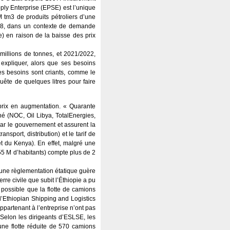
pply Enterprise (EPSE) est l’unique
M tm3 de produits pétroliers d’une
/18, dans un contexte de demande
) en raison de la baisse des prix
millions de tonnes, et 2021/2022,
expliquer, alors que ses besoins
les besoins sont criants, comme le
uête de quelques litres pour faire
 prix en augmentation. « Quarante
hé (NOC, Oil Libya, TotalEnergies,
par le gouvernement et assurent la
ansport, distribution) et le tarif de
 et du Kenya). En effet, malgré une
(55 M d’habitants) compte plus de 2
r une règlementation étatique guère
re civile que subit l’Éthiopie a pu
 possible que la flotte de camions
 d’Ethiopian Shipping and Logistics
ppartenant à l’entreprise n’ont pas
 Selon les dirigeants d’ESLSE, les
une flotte réduite de 570 camions