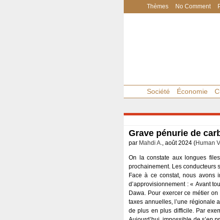
Thèmes
No Comment
Société
Économie
C
Grave pénurie de car
par
Mahdi A.
, août 2024 (
Human Vi
On la constate aux longues files
prochainement. Les conducteurs se
Face à ce constat, nous avons 
d’approvisionnement : « Avant tout
Dawa. Pour exercer ce métier on d
taxes annuelles, l’une régionale a
de plus en plus difficile. Par e
Aujourd’hui, impossible de s’en pr