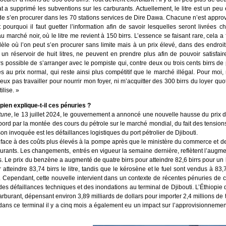
at a supprimé les subventions sur les carburants. Actuellement, le litre est un peu 
ile de s’en procurer dans les 70 stations services de Dire Dawa. Chacune n’est appr
t pourquoi il faut guetter l’information afin de savoir lesquelles seront livrées
 marché noir, où le litre me revient à 150 birrs. L’essence se faisant rare, cela a
èle où l’on peut s’en procurer sans limite mais à un prix élevé, dans des endroi
un réservoir de huit litres, ne peuvent en prendre plus afin de pouvoir satisfair
rs possible de s’arranger avec le pompiste qui, contre deux ou trois cents birrs de
s au prix normal, qui reste ainsi plus compétitif que le marché illégal. Pour moi
eux pas travailler pour nourrir mon foyer, ni m’acquitter des 300 birrs du loyer quo
ilise. »
en explique-t-il ces pénuries ?
tune
, le 13 juillet 2024, le gouvernement a annoncé une nouvelle hausse du prix 
’abord par la montée des cours du pétrole sur le marché mondial, du fait des tension
son invoquée est les défaillances logistiques du port pétrolier de Djibouti.
e face à des coûts plus élevés à la pompe après que le ministère du commerce et de
urants. Les changements, entrés en vigueur la semaine dernière, reflètent l’augme
s. Le prix du benzène a augmenté de quatre birrs pour atteindre 82,6 birrs pour un l
indre 83,74 birrs le litre, tandis que le kérosène et le fuel sont vendus à 83,74 e
. Cependant, cette nouvelle intervient dans un contexte de récentes pénuries de 
des défaillances techniques et des inondations au terminal de Djibouti. L’Éthiopie
burant, dépensant environ 3,89 milliards de dollars pour importer 2,4 millions de 
ans ce terminal il y a cinq mois a également eu un impact sur l’approvisionnement