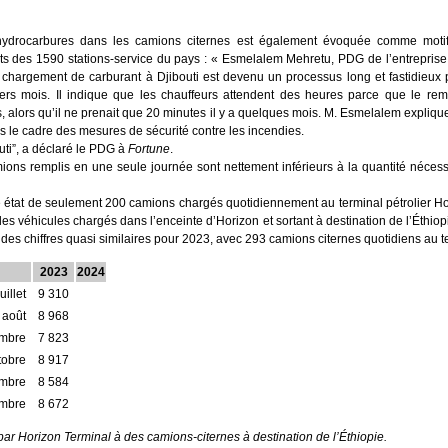
ydrocarbures dans les camions citernes est également évoquée comme motif
s des 1590 stations-service du pays : « Esmelalem Mehretu, PDG de l’entrepris
e chargement de carburant à Djibouti est devenu un processus long et fastidieux 
niers mois. Il indique que les chauffeurs attendent des heures parce que le re
s, alors qu’il ne prenait que 20 minutes il y a quelques mois. M. Esmelalem expliqu
s le cadre des mesures de sécurité contre les incendies.
outi”, a déclaré le PDG à
Fortune
.
ons remplis en une seule journée sont nettement inférieurs à la quantité néce
état de seulement 200 camions chargés quotidiennement au terminal pétrolier Hor
les véhicules chargés dans l’enceinte d’Horizon et sortant à destination de l’Éthi
des chiffres quasi similaires pour 2023, avec 293 camions citernes quotidiens au t
2023
2024
juillet
9 310
août
8 968
embre
7 823
tobre
8 917
mbre
8 584
mbre
8 672
ar Horizon Terminal à des camions-citernes à destination de l’Éthiopie.