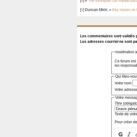
[
8
]
«
The Ethiopian car market para
[
9
]
Duncan Miriri, «
Key issues on E
Les commentaires sont validés pa
Les adresses courriel ne sont pa
modération a 
Ce forum est 
les responsa
Qui êtes-vou
Votre nom
Votre adress
Votre messa
Titre (obligat
Texte de votr
Pour créer de