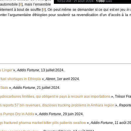
l’automobile
[
8
]
, mais l’ensemble
ètement à bout de souffle
[
9
]
. On peut même se demander si ce qui est en jeu
in 
nter l’argumentaire éthiopien pour soutenir sa revendication d’un d’accès à la 
s Linger
»,
Addis Fortune
, 13 juillet 2024.
 fuel shortages in Ethiopia
»,
Abren
, 1er avril 2024.
 Stats
»,
Addis Fortune
, 21 juillet 2024.
ydrocarbures limitées, qui obligent le pays à recourir aux importations
», Trésor Fra
s reports 57 bln revenues, discloses trucking problems in Amhara region
»,
Reporte
s Pumps Dry in Addis
»,
Addis Fortune
, 29 juin 2024.
 fractured pharma market bitter pills patients swallow
»,
Addis Fortune
, 11 août 2