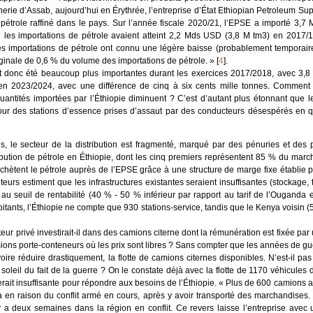
inerie d’Assab, aujourd’hui en Érythrée, l’entreprise d’État Ethiopian Petroleum Su
étrole raffiné dans le pays. Sur l’année fiscale 2020/21, l’EPSE a importé 3,7 
 les importations de pétrole avaient atteint 2,2 Mds USD (3,8 M tm3) en 2017
es importations de pétrole ont connu une légère baisse (probablement temporaire
rginale de 0,6 % du volume des importations de pétrole. »
[
4
]
.
t donc été beaucoup plus importantes durant les exercices 2017/2018, avec 3,8 
’en 2023/2024, avec une différence de cinq à six cents mille tonnes. Comment 
uantités importées par l’Éthiopie diminuent ? C’est d’autant plus étonnant que 
tour des stations d’essence prises d’assaut par des conducteurs désespérés en q
is, le secteur de la distribution est fragmenté, marqué par des pénuries et des
tribution de pétrole en Éthiopie, dont les cinq premiers représentent 85 % du marc
chètent le pétrole auprès de l’EPSE grâce à une structure de marge fixe établie 
teurs estiment que les infrastructures existantes seraient insuffisantes (stockage, tr
 au seuil de rentabilité (40 % - 50 % inférieur par rapport au tarif de l’Ouganda
tants, l’Éthiopie ne compte que 930 stations-service, tandis que le Kenya voisin 
eur privé investirait-il dans des camions citerne dont la rémunération est fixée pa
mions porte-conteneurs où les prix sont libres ? Sans compter que les années de guer
e réduire drastiquement, la flotte de camions citernes disponibles. N’est-il pas
oleil du fait de la guerre ? On le constate déjà avec la flotte de 1170 véhicules
rait insuffisante pour répondre aux besoins de l’Éthiopie. « Plus de 600 camions a
ra en raison du conflit armé en cours, après y avoir transporté des marchandises.
y a deux semaines dans la région en conflit. Ce revers laisse l’entreprise avec 