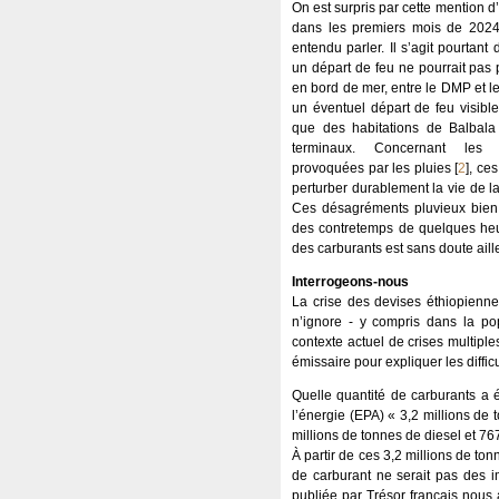
On est surpris par cette mention d
dans les premiers mois de 2024,
entendu parler. Il s’agit pourtant
un départ de feu ne pourrait pas 
en bord de mer, entre le DMP et l
un éventuel départ de feu visibl
que des habitations de Balbala 
terminaux. Concernant les p
provoquées par les pluies
[
2
]
, ce
perturber durablement la vie de la 
Ces désagréments pluvieux bien
des contretemps de quelques h
des carburants est sans doute aill
Interrogeons-nous
La crise des devises éthiopienne
n’ignore - y compris dans la pop
contexte actuel de crises multipl
émissaire pour expliquer les difficu
Quelle quantité de carburants a é
l’énergie (EPA) « 3,2 millions de
millions de tonnes de diesel et 7
À partir de ces 3,2 millions de t
de carburant ne serait pas des i
publiée par Trésor français nous 