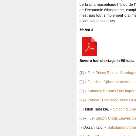
de la pharmaceutique
[
7
]
, ou de 
de l’économie éthiopienne, compl
n’est pas tout simplement d’alime
leviers diplomatiques…
Mahdi A.
Severe fuel shortage in Ethiopia
[
1
]
«
Fuel Prices Rise as Shortage
[
2
]
«
Floods in Djibouti exacerbate
[
3
]
«
Authority Reports Fuel Import
[
4
]
«
Pétrole : Des ressources en h
[
5
]
Tsion Tadesse, «
Shipping Line
[
6
]
«
Fuel Supply Clogs Leaves Ga
[
7
]
Aksah Italo, «
Substandard drugs