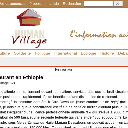
Petites annonces
Proposer un article
Rechercher :
ulture
Solidarité
Politique
International
Écologie
Histoire
Déba
Économie
burant en Éthiopie
llage 52
).
 d’attente qui se forment devant les stations services dès que le bruit circule 
 positionnent rapidement afin de bénéficier d’une distribution de carburant.
interrogé la semaine dernière à Dire Dawa un jeune conducteur de
bajaj
(taxi 
, je dois dire que la concurrence est très rude dans ce métier, d’autant plus, qu’i
oit s’acquitter d’une licence professionnelle annuelle
taxi
qui s’élève à 2000 bir
utour de 500 birrs, et une seconde fédérale qui varie entre 4800 et 5000 birrs. La
xemple, sous Meles Zenawi ou Haile Mariam Dessalegn, on pouvait acquérir un
ba
ocurer à moins de 350 000 birrs. Tout devient exorbitant ! Il y a un peu plus de de