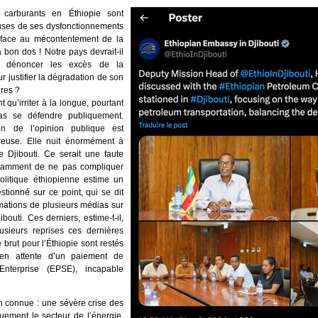
s carburants en Éthiopie sont
causes de ses dysfonctionnements
, face au mécontentement de la
 bon dos ! Notre pays devrait-il
et dénoncer les excès de la
justifier la dégradation de son
res ?
qu’irriter à la longue, pourtant
pas se défendre publiquement.
ion de l’opinion publique est
reuse. Elle nuit énormément à
e Djibouti. Ce serait une faute
notamment de ne pas compliquer
politique éthiopienne estime un
stionné sur ce point, qui se dit
mations de plusieurs médias sur
ibouti. Ces derniers, estime-t-il,
usieurs reprises ces dernières
brut pour l’Éthiopie sont restés
 en attente d’un paiement de
Enterprise (EPSE), incapable
ien connue : une sévère crise des
uement le secteur de l’énergie,