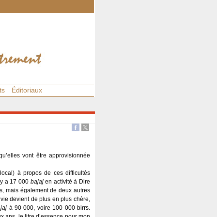
ts
Éditoriaux
qu’elles vont être approvisionnée
local) à propos de ces difficultés
l y a 17 000
bajaj
en activité à Dire
rs, mais également de deux autres
 vie devient de plus en plus chère,
jaj
à 90 000, voire 100 000 birrs.
ux ans, le litre d’essence pour mon