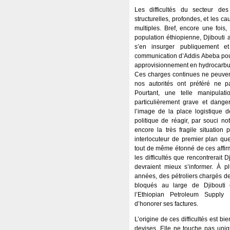
Les difficultés du secteur de
structurelles, profondes, et les 
multiples. Bref, encore une fois
population éthiopienne, Djibouti a
s’en insurger publiquement 
communication d’Addis Abeba pour 
approvisionnement en hydrocarbu
Ces charges continues ne peuvent 
nos autorités ont préféré ne 
Pourtant, une telle manipulat
particulièrement grave et dange
l’image de la place logistique d
politique de réagir, par souci 
encore la très fragile situation 
interlocuteur de premier plan que
tout de même étonné de ces affir
les difficultés que rencontrerait Dj
devraient mieux s’informer. À pl
années, des pétroliers chargés de 
bloqués au large de Djibouti
l’Ethiopian Petroleum Supply 
d’honorer ses factures.
L’origine de ces difficultés est b
devises. Elle ne touche pas uniq