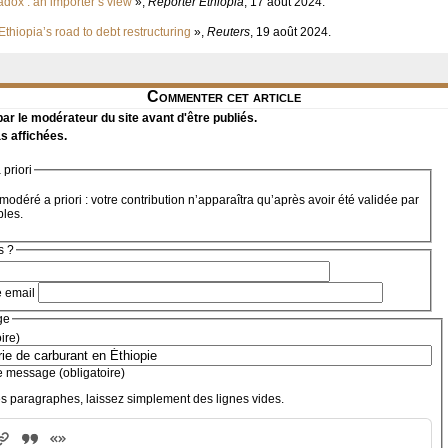
dox : an importer’s view
»,
Reporter Ethiopia
, 17 août 2024.
thiopia’s road to debt restructuring
»,
Reuters
, 19 août 2024.
Commenter cet article
r le modérateur du site avant d'être publiés.
s affichées.
priori
modéré a priori : votre contribution n’apparaîtra qu’après avoir été validée par
bles.
s ?
e email
ge
oire)
e message (obligatoire)
s paragraphes, laissez simplement des lignes vides.