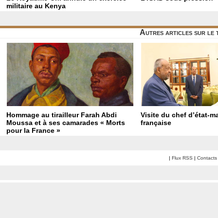
militaire au Kenya
Autres articles sur le
Hommage au tirailleur Farah Abdi
Visite du chef d’état-m
Moussa et à ses camarades « Morts
française
pour la France »
|
Flux RSS
|
Contacts