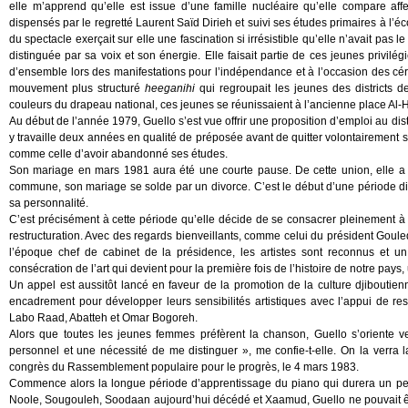
elle m’apprend qu’elle est issue d’une famille nucléaire qu’elle compare af
dispensés par le regretté Laurent Saïd Dirieh et suivi ses études primaires à l’
du spectacle exerçait sur elle une fascination si irrésistible qu’elle n’avait pas
distinguée par sa voix et son énergie. Elle faisait partie de ces jeunes privil
d’ensemble lors des manifestations pour l’indépendance et à l’occasion des cé
mouvement plus structuré
heeganihi
qui regroupait les jeunes des districts de
couleurs du drapeau national, ces jeunes se réunissaient à l’ancienne place Al
Au début de l’année 1979, Guello s’est vue offrir une proposition d’emploi au distri
y travaille deux années en qualité de préposée avant de quitter volontairement so
comme celle d’avoir abandonné ses études.
Son mariage en mars 1981 aura été une courte pause. De cette union, elle a d
commune, son mariage se solde par un divorce. C’est le début d’une période d
sa personnalité.
C’est précisément à cette période qu’elle décide de se consacrer pleinement à
restructuration. Avec des regards bienveillants, comme celui du président Goul
l’époque chef de cabinet de la présidence, les artistes sont reconnus et un 
consécration de l’art qui devient pour la première fois de l’histoire de notre pays, 
Un appel est aussitôt lancé en faveur de la promotion de la culture djibouti
encadrement pour développer leurs sensibilités artistiques avec l’appui de 
Labo Raad, Abatteh et Omar Bogoreh.
Alors que toutes les jeunes femmes préfèrent la chanson, Guello s’oriente ve
personnel et une nécessité de me distinguer », me confie-t-elle. On la verra
congrès du Rassemblement populaire pour le progrès, le 4 mars 1983.
Commence alors la longue période d’apprentissage du piano qui durera un peu
Noole, Sougouleh, Soodaan aujourd’hui décédé et Xaamud, Guello ne pouvait êtr