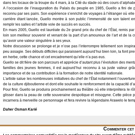
dans les locaux de la troupe du 4 mars, à la Cité du stade où des cours d’alphabé
A l’occasion de l’inauguration du Palais du peuple en 1985, Guello a fini de pa
reconnu par ses pairs. Son expérience s’enrichit de voyages à l’étranger où elle
carrière étant lancée, Guello montre à son public l’immensité de son talent 
remplir les salles et l’artiste vole de succès en succès.
En mars 2005, Guello est lauréate du 2e grand prix du chef de l’État, remis par
loin son meilleur souvenir et venant de la part d’un amoureux de l’art et de la c
qu’avoir une valeur singulière à ses yeux.
Notre discussion se prolonge et je n’ose pas l’interrompre tellement son inspirat
peu assagie. Ses débuts difficiles qui paraissent aujourd’hui bien loin, la font pr
en herbe, cette chance et cet encadrement qu’elle n’a pas eus.
Guello se dit fière de son parcours et apprécie d’autant plus l’évolution des menta
familles des jeunes femmes, il est aujourd’hui reconnu à sa juste valeur gr
importance et de sa contribution à la formation de notre identité nationale.
L’artiste salue les nombreuses initiatives du chef de l’État notamment l’ouverture e
de la culture djiboutienne et dont elle souhaite le renforcement de la capacité d’a
Pour finir, Guello se produira prochainement au théâtre où elle interprétera le rôl
glisser dans la peau de cette souveraine despotique et misogyne. Cette pièce 
incarnera à merveille ce personnage et fera revivre la légendaire Arawelo le temp
Daher Osman Karié
Commenter cet 