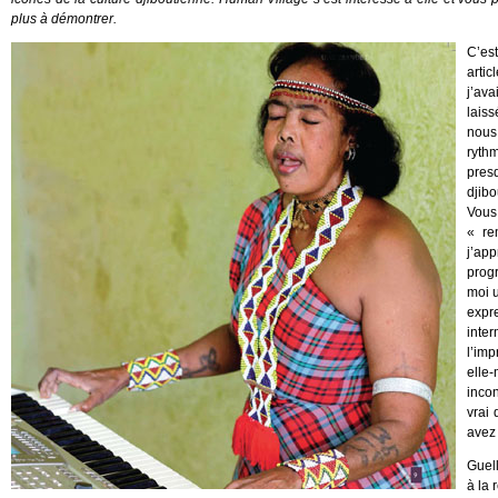
plus à démontrer.
C’est
artic
j’ava
lais
nous 
ryth
pres
djibo
Vous
« re
j’ap
progr
moi u
expr
inte
l’imp
elle
inco
vrai 
avez 
Guel
à la