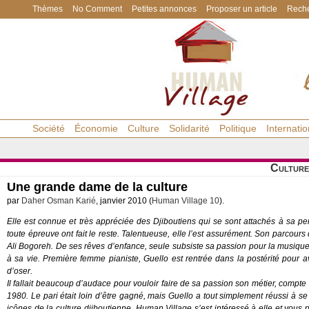
Thèmes
No Comment
Petites annonces
Proposer un article
Reche
Société
Économie
Culture
Solidarité
Politique
Internatio
Culture
Une grande dame de la culture
par
Daher Osman Karié
, janvier 2010 (
Human Village 10
).
Elle est connue et très appréciée des Djiboutiens qui se sont attachés à sa pe
toute épreuve ont fait le reste. Talentueuse, elle l’est assurément. Son parcours
Ali Bogoreh. De ses rêves d’enfance, seule subsiste sa passion pour la musique 
à sa vie. Première femme pianiste, Guello est rentrée dans la postérité pour av
d’oser.
Il fallait beaucoup d’audace pour vouloir faire de sa passion son métier, compte
1980. Le pari était loin d’être gagné, mais Guello a tout simplement réussi à s
icônes de la culture djiboutienne.
Human Village
s’est intéressé à elle et vous pr