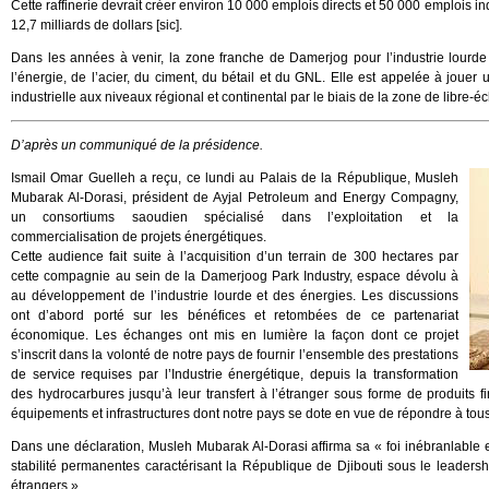
Cette raffinerie devrait créer environ 10 000 emplois directs et 50 000 emplois ind
12,7 milliards de dollars [sic].
Dans les années à venir, la zone franche de Damerjog pour l’industrie lourde
l’énergie, de l’acier, du ciment, du bétail et du GNL. Elle est appelée à joue
industrielle aux niveaux régional et continental par le biais de la zone de libre-
D’après un communiqué de la présidence.
Ismail Omar Guelleh a reçu, ce lundi au Palais de la République, Musleh
Mubarak Al-Dorasi, président de Ayjal Petroleum and Energy Compagny,
un consortiums saoudien spécialisé dans l’exploitation et la
commercialisation de projets énergétiques.
Cette audience fait suite à l’acquisition d’un terrain de 300 hectares par
cette compagnie au sein de la Damerjoog Park Industry, espace dévolu à
au développement de l’industrie lourde et des énergies. Les discussions
ont d’abord porté sur les bénéfices et retombées de ce partenariat
économique. Les échanges ont mis en lumière la façon dont ce projet
s’inscrit dans la volonté de notre pays de fournir l’ensemble des prestations
de service requises par l’Industrie énergétique, depuis la transformation
des hydrocarbures jusqu’à leur transfert à l’étranger sous forme de produits f
équipements et infrastructures dont notre pays se dote en vue de répondre à tous 
Dans une déclaration, Musleh Mubarak Al-Dorasi affirma sa « foi inébranlable e
stabilité permanentes caractérisant la République de Djibouti sous le leadersh
étrangers ».