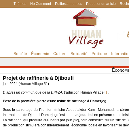
Thèmes
No Comment
Petites annonces
Proposer un article
Reche
Société
Économie
Culture
Solidarité
Politique
Internatio
Économi
Projet de raffinerie à Djibouti
juin 2024 (
Human Village 51
).
D’après un communiqué de la DPFZA
, traduction Human Village
[
1
]
.
Pose de la première pierre d’une usine de raffinage à Damerjog
Sous le patronage du Premier ministre Abdoulakder Kamil Mohamed, la cérémon
international de Djibouti Damerjog s’est tenue aujourd’hui en présence du ministr
La raffinerie, qui produira 300 barils par jour [sic], sera construite sur un site
de production stimulera considérablement l’économie locale en favorisant le dé