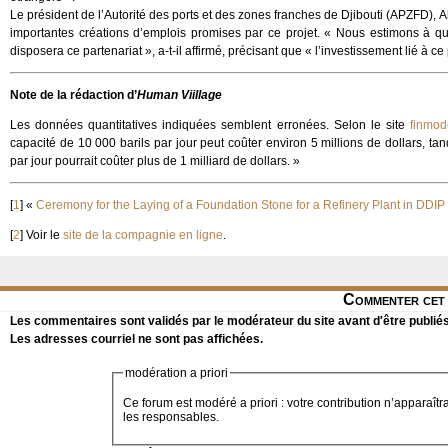
Le président de l’Autorité des ports et des zones franches de Djibouti (APZFD), Ab
importantes créations d’emplois promises par ce projet. « Nous estimons à que
disposera ce partenariat », a-t-il affirmé, précisant que « l’investissement lié à ce 
Note de la rédaction d’
Human Viillage
Les données quantitatives indiquées semblent erronées. Selon le site
finmod
capacité de 10 000 barils par jour peut coûter environ 5 millions de dollars, ta
par jour pourrait coûter plus de 1 milliard de dollars. »
[
1
]
«
Ceremony for the Laying of a Foundation Stone for a Refinery Plant in DDIP
[
2
]
Voir le
site de la compagnie en ligne
.
Commenter cet 
Les commentaires sont validés par le modérateur du site avant d'être publiés
Les adresses courriel ne sont pas affichées.
modération a priori
Ce forum est modéré a priori : votre contribution n’apparaîtr
les responsables.