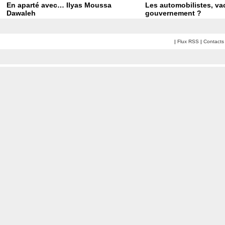
En aparté avec… Ilyas Moussa
Les automobilistes, vac
Dawaleh
gouvernement ?
|
Flux RSS
|
Contacts