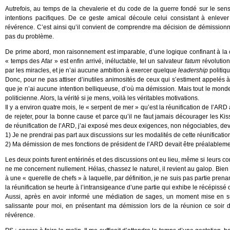
Autrefois, au temps de la chevalerie et du code de la guerre fondé sur le sens
intentions pacifiques. De ce geste amical découle celui consistant à enleve
révérence. C’est ainsi qu’il convient de comprendre ma décision de démissionner
pas du problème.
De prime abord, mon raisonnement est imparable, d’une logique confinant à la ci
« temps des Afar » est enfin arrivé, inéluctable, tel un salvateur
fatum
révolution
par les miracles, et je n’ai aucune ambition à exercer quelque
leadership
politiqu
Donc, pour ne pas attiser d’inutiles animosités de ceux qui s’estiment appelés
que je n’ai aucune intention belliqueuse, d’où ma démission. Mais tout le mon
politicienne. Alors, la vérité si je mens, voilà les véritables motivations.
Il y a environ quatre mois, le « serpent de mer » qu’est la réunification de I’ARD
de rejeter, pour la bonne cause et parce qu’il ne faut jamais décourager les Kis
de réunification de I’ARD, j’ai exposé mes deux exigences, non négociables, deva
1) Je ne prendrai pas part aux discussions sur les modalités de cette réunificatio
2) Ma démission de mes fonctions de président de I’ARD devait être préalablem
Les deux points furent entérinés et des discussions ont eu lieu, même si leurs 
ne me concernent nullement. Hélas, chassez le naturel, il revient au galop. Bien
à une « querelle de chefs » à laquelle, par définition, je ne suis pas partie pren
la réunification se heurte à l’intransigeance d’une partie qui exhibe le récépissé 
Aussi, après en avoir informé une médiation de sages, un moment mise en su
salissante pour moi, en présentant ma démission lors de la réunion ce soir d
révérence.