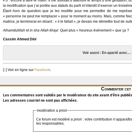
PS : encore à faire le malin. Il me suffisait d’attendre le temps d’une gestatio
la modification que j’ai portée aux statuts du parti m’interdit d’exercer un troisiè
Étant hors de question que je les modifie pour me permettre de me représen
« personne ne peut me remplacer » pour le moment au moins. Mais, comme Neo répo
matrice, je terminerai en disant : « il le fallait », je devais me démettre tout de suit
Alhamdulillah
et
in sha Allah khayr.
Quel plus « heureux événement » que ça ?
Cassim Ahmed Dini
Voir aussi : En aparté avec
[
1
]
Voir en ligne sur
Facebook
.
Commenter cet 
Les commentaires sont validés par le modérateur du site avant d'être publiés
Les adresses courriel ne sont pas affichées.
modération a priori
Ce forum est modéré a priori : votre contribution n’apparaîtr
les responsables.