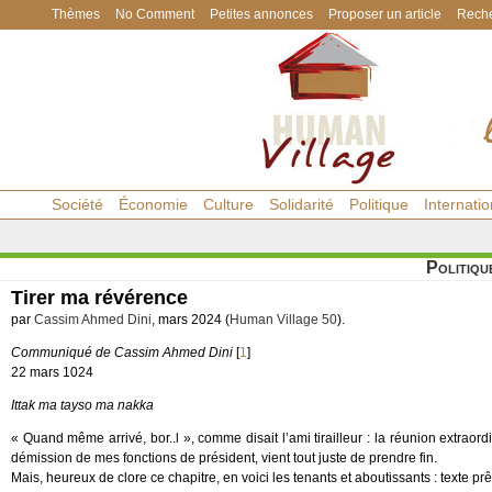
Thèmes
No Comment
Petites annonces
Proposer un article
Reche
Société
Économie
Culture
Solidarité
Politique
Internatio
Politiqu
Tirer ma révérence
par
Cassim Ahmed Dini
, mars 2024 (
Human Village 50
).
Communiqué de Cassim Ahmed Dini
[
1
]
22 mars 1024
Ittak ma tayso ma nakka
« Quand même arrivé, bor..l », comme disait l’ami tirailleur : la réunion extraor
démission de mes fonctions de président, vient tout juste de prendre fin.
Mais, heureux de clore ce chapitre, en voici les tenants et aboutissants : texte p