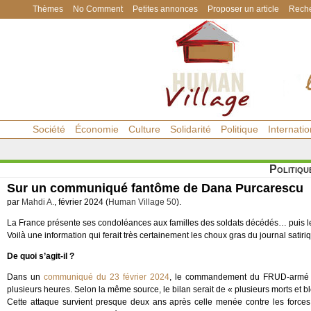
Thèmes
No Comment
Petites annonces
Proposer un article
Reche
Société
Économie
Culture
Solidarité
Politique
Internatio
Politiqu
Sur un communiqué fantôme de Dana Purcarescu
par
Mahdi A.
, février 2024 (
Human Village 50
).
La France présente ses condoléances aux familles des soldats décédés… puis les
Voilà une information qui ferait très certainement les choux gras du journal satiri
De quoi s’agit-il ?
Dans un
communiqué du 23 février 2024
, le commandement du FRUD-armé r
plusieurs heures. Selon la même source, le bilan serait de « plusieurs morts et
Cette attaque survient presque deux ans après celle menée contre les force