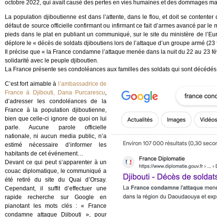
octobre 2022, qui avait causé des pertes en vies humaines et des dommages mat
La population djiboutienne est dans l’attente, dans le flou, et doit se contenter
défaut de source officielle confirmant ou infirmant ce fait d’armes avancé par l
pieds dans le plat en publiant un communiqué, sur le site du ministère de l’Eur
déplore le « décès de soldats djiboutiens lors de l’attaque d’un groupe armé (23 
Il précise que « la France condamne l’attaque menée dans la nuit du 22 au 23 
solidarité avec le peuple djiboutien.
La France présente ses condoléances aux familles des soldats qui sont décédés e
C’est fort aimable à
l’ambassadrice de
France à Djibouti, Dana Purcarescu
,
d’adresser les condoléances de la
France à la population djiboutienne,
bien que celle-ci ignore de quoi on lui
parle. Aucune parole officielle
nationale, ni aucun media public, n’a
estimé nécessaire d’informer les
habitants de cet événement…
Devant ce qui peut s’apparenter à un
couac diplomatique, le communiqué a
été retiré du site du Quai d’Orsay.
Cependant, il suffit d’effectuer une
rapide recherche sur Google en
pianotant les mots clés : « France
condamne attaque Djibouti », pour