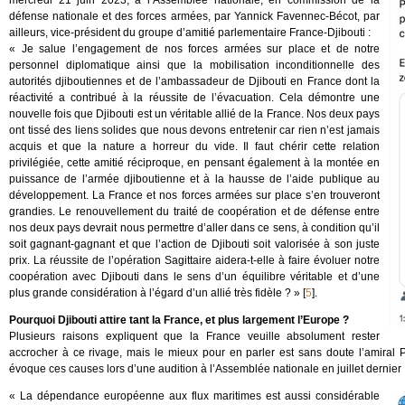
mercredi 21 juin 2023, à l’Assemblée nationale, en commission de la
défense nationale et des forces armées, par Yannick Favennec-Bécot, par
ailleurs, vice-président du groupe d’amitié parlementaire France-Djibouti :
« Je salue l’engagement de nos forces armées sur place et de notre
personnel diplomatique ainsi que la mobilisation inconditionnelle des
autorités djiboutiennes et de l’ambassadeur de Djibouti en France dont la
réactivité a contribué à la réussite de l’évacuation. Cela démontre une
nouvelle fois que Djibouti est un véritable allié de la France. Nos deux pays
ont tissé des liens solides que nous devons entretenir car rien n’est jamais
acquis et que la nature a horreur du vide. Il faut chérir cette relation
privilégiée, cette amitié réciproque, en pensant également à la montée en
puissance de l’armée djiboutienne et à la hausse de l’aide publique au
développement. La France et nos forces armées sur place s’en trouveront
grandies. Le renouvellement du traité de coopération et de défense entre
nos deux pays devrait nous permettre d’aller dans ce sens, à condition qu’il
soit gagnant-gagnant et que l’action de Djibouti soit valorisée à son juste
prix. La réussite de l’opération Sagittaire aidera-t-elle à faire évoluer notre
coopération avec Djibouti dans le sens d’un équilibre véritable et d’une
plus grande considération à l’égard d’un allié très fidèle ? »
[
5
]
.
Pourquoi Djibouti attire tant la France, et plus largement l’Europe ?
Plusieurs raisons expliquent que la France veuille absolument rester
accrocher à ce rivage, mais le mieux pour en parler est sans doute l’amiral P
évoque ces causes lors d’une audition à l’Assemblée nationale en juillet dernier 
« La dépendance européenne aux flux maritimes est aussi considérable