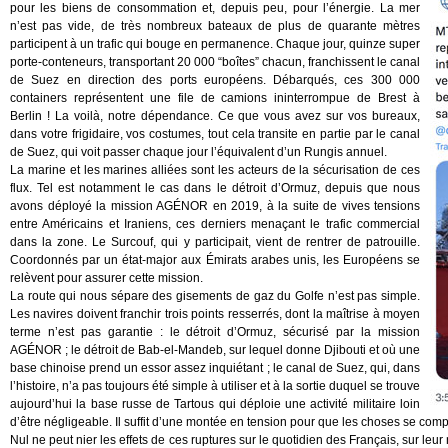
pour les biens de consommation et, depuis peu, pour l’énergie. La mer
n’est pas vide, de très nombreux bateaux de plus de quarante mètres
participent à un trafic qui bouge en permanence. Chaque jour, quinze super
porte-conteneurs, transportant 20 000 “boîtes” chacun, franchissent le canal
de Suez en direction des ports européens. Débarqués, ces 300 000
containers représentent une file de camions ininterrompue de Brest à
Berlin ! La voilà, notre dépendance. Ce que vous avez sur vos bureaux,
dans votre frigidaire, vos costumes, tout cela transite en partie par le canal
de Suez, qui voit passer chaque jour l’équivalent d’un Rungis annuel.
La marine et les marines alliées sont les acteurs de la sécurisation de ces
flux. Tel est notamment le cas dans le détroit d’Ormuz, depuis que nous
avons déployé la mission AGÉNOR en 2019, à la suite de vives tensions
entre Américains et Iraniens, ces derniers menaçant le trafic commercial
dans la zone. Le Surcouf, qui y participait, vient de rentrer de patrouille.
Coordonnés par un état-major aux Émirats arabes unis, les Européens se
relèvent pour assurer cette mission.
La route qui nous sépare des gisements de gaz du Golfe n’est pas simple.
Les navires doivent franchir trois points resserrés, dont la maîtrise à moyen
terme n’est pas garantie : le détroit d’Ormuz, sécurisé par la mission
AGÉNOR ; le détroit de Bab-el-Mandeb, sur lequel donne Djibouti et où une
base chinoise prend un essor assez inquiétant ; le canal de Suez, qui, dans
l’histoire, n’a pas toujours été simple à utiliser et à la sortie duquel se trouve
aujourd’hui la base russe de Tartous qui déploie une activité militaire loin
d’être négligeable. Il suffit d’une montée en tension pour que les choses se com
Nul ne peut nier les effets de ces ruptures sur le quotidien des Français, sur leu