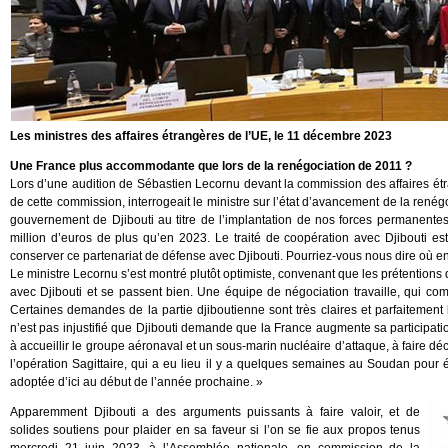
Les ministres des affaires étrangères de l’UE, le 11 décembre 2023
Une France plus accommodante que lors de la renégociation de 2011 ?
Lors d’une audition de Sébastien Lecornu devant la commission des affaires étra
de cette commission, interrogeait le ministre sur l’état d’avancement de la renégo
gouvernement de Djibouti au titre de l’implantation de nos forces permanentes s
million d’euros de plus qu’en 2023. Le traité de coopération avec Djibouti est 
conserver ce partenariat de défense avec Djibouti. Pourriez-vous nous dire où en
Le ministre Lecornu s’est montré plutôt optimiste, convenant que les prétentions
avec Djibouti et se passent bien. Une équipe de négociation travaille, qui 
Certaines demandes de la partie djiboutienne sont très claires et parfaitement 
n’est pas injustifié que Djibouti demande que la France augmente sa participati
à accueillir le groupe aéronaval et un sous-marin nucléaire d’attaque, à faire 
l’opération Sagittaire, qui a eu lieu il y a quelques semaines au Soudan pour é
adoptée d’ici au début de l’année prochaine. »
Apparemment Djibouti a des arguments puissants à faire valoir, et de
solides soutiens pour plaider en sa faveur si l’on se fie aux propos tenus