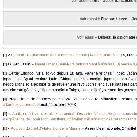
Voir aussi «
Des frappes françaises en
Voir aussi «
En aparté avec… Je
Voir aussi «
Djibouti, la diplomatie 
[
1
]
«
Djibouti - Déplacement de Catherine Colonna (14 décembre 2023)
», Franc
[
2
]
Olivier Caslin, «
Ismail Omar Guelleh : “Contrairement à d’autres, Djibouti a su
[
3
]
Serge Edongo, vit à Tokyo depuis 28 ans. Partenaire chez Findex Japan, i
japonaises. Ayant exploré toute l’Afrique pour les médias japonais, son évolu
négociations et la possibilité de révéler une révolution silencieuse dans les par
ans chez un géant logistique mondial à Tokyo, il conseille également les gouvern
[
4
]
Projet de loi de finances pour 2024 - Audition de M. Sébastien Lecornu, 
affaires etrangeres)
, Sénat, 11 octobre 2023.
[
5
]
«
Audition, à huis clos, du vice-amiral d’escadre Nicolas Vaujour, sous-che
d’expérience de l’opération Sagittaire, opération d’évacuation des ressortissant
[
6
]
«
Audition du chef d’état-major de la Marine
», Assemblée nationale, 27 juille