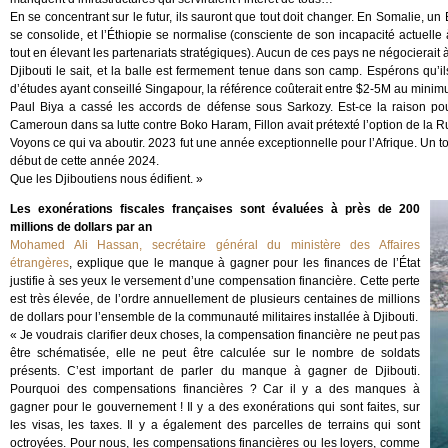
En se concentrant sur le futur, ils sauront que tout doit changer. En Somalie, un É
se consolide, et l’Éthiopie se normalise (consciente de son incapacité actuelle 
tout en élevant les partenariats stratégiques). Aucun de ces pays ne négocierait à
Djibouti le sait, et la balle est fermement tenue dans son camp. Espérons qu’il
d’études ayant conseillé Singapour, la référence coûterait entre $2-5M au minim
Paul Biya a cassé les accords de défense sous Sarkozy. Est-ce la raison pour
Cameroun dans sa lutte contre Boko Haram, Fillon avait prétexté l’option de la
Voyons ce qui va aboutir. 2023 fut une année exceptionnelle pour l’Afrique. Un t
début de cette année 2024.
Que les Djiboutiens nous édifient. »
Les exonérations fiscales françaises sont évaluées à près de 200
millions de dollars par an
Mohamed Ali Hassan, secrétaire général du ministère des Affaires
étrangères
, explique que le manque à gagner pour les finances de l’État
justifie à ses yeux le versement d’une compensation financière. Cette perte
est très élevée, de l’ordre annuellement de plusieurs centaines de millions
de dollars pour l’ensemble de la communauté militaires installée à Djibouti.
« Je voudrais clarifier deux choses, la compensation financière ne peut pas
être schématisée, elle ne peut être calculée sur le nombre de soldats
présents. C’est important de parler du manque à gagner de Djibouti.
Pourquoi des compensations financières ? Car il y a des manques à
gagner pour le gouvernement ! Il y a des exonérations qui sont faites, sur
les visas, les taxes. Il y a également des parcelles de terrains qui sont
octroyées. Pour nous, les compensations financières ou les loyers, comme