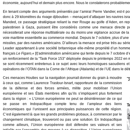
économie, aujourd’hui et demain plus encore. Nous le constaterons probablement
En tenant compte des arguments présentés par l’amiral Pierre Vandier, est-il
donc à 29 kilomètres du rivage djiboutien – menaçant d’attaquer les navires israé
Manded, ce passage stratégique reliant la mer Rouge au golfe d’Aden, en rep
palestinien à Gaza, puissent être considérés comme une menace directe pou
nécessiterait une réponse multilatérale ou du moins une vigilance accrue de l
voie maritime essentielle au commerce mondial. Depuis le 7 octobre, plus d’une 
missiles, par des navires américains. D’ailleurs la menace est prise très au sé
Leader appartenant à une société britannique elle-même propriété d’un homme d
français
Le Figaro
,« [l]’administration américaine qui tente depuis le 7 octobre 
un renforcement de la “Task Force 153” déployée depuis le printemps 2022 en 
se sont récemment entretenus à ce sujet avec leurs homologues saoudiens et f
opérations de l’OTAN dans la Corne de l’Afrique (Atalanta) et de l’UE dans le dé
Ces menaces Houties sur la navigation pourrait donner du grain à moudre
à ceux qui, comme Laurence Trastour-Isnart, rapporteure de la commission
de la défense et des forces armées, milite pour mobiliser l’Union
européenne et ses États membres afin qu’ils s’impliquent plus fortement
dans la région : « L’Union européenne ne peut se désintéresser de ce qui
se passe en Indopacifique compte tenu de l’ampleur des liens
économiques qui l’unissent aux principales puissances de cette région.
C’est également là que les grands problèmes globaux, à commencer par le
changement climatique, trouveront ou pas une solution. En Indopacifique
comme ailleurs, l’Union européenne doit défendre ses valeurs et ses