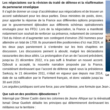
Les négociations sur la révision du traité de défense et la réaffirmation
du partenariat stratégique
Il s’agit de donner un coup d’accélérateur aux négociations et de trouver un
accord satisfaisant pour les deux parties. Deux ministres de poids, donc,
pour apporter la réponse de la France aux différentes options proposées
par le gouvernement djiboutien aux différents schémas opérationnels
envisagés pour les FFDJ. Lors de la négociation, la France a manifesté
notamment son souhait de renforcer sa présence, notamment de conserver
l’ilot du Héron et d’augmenter son contingent d’environ 250 hommes pour
atteindre un total de 1700. Ils pourraient être positionnées d’ici mai 2024, si
les deux pays parviennent à s’entendre sur les trois chapitres en
discussion. Les discussions peinent à aboutir, malgré les déclarations
rassurantes des deux alliés. La prolongation d’un an de l’accord précèdent,
jusqu’au 21 décembre 2022, n’a pas suffi à finaliser un nouvel accord.
Djibouti a accepté, la nouvelle narration proposée par la France,
considérant dorénavant que l’accord de défense signé sous la présidence
Sarkozy, le 21 décembre 2011, n’était en vigueur que depuis mai 2014,
Le
date de sa ratification par le Parlement français, et donc valable jusqu’au
30 avril 2024.
Les arguties juridiques sont une force, pas une faiblesse, une formule que Jean
Que sait-on des positions djiboutiennes ?
Interrogé par Olivier Caslin dans les colonnes de
Jeune Afrique
sur la réévaluat
Ismail Omar Guelleh détaille les principes qui détermineront dorénavant les 
militaires sur le territoire :