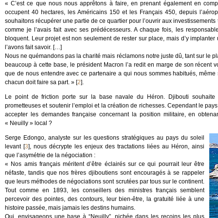
« C’est ce que nous nous apprêtons à faire, en prenant également en compt
occupent 40 hectares, les Américains 150 et les Français 450, depuis l’aéropo
souhaitons récupérer une partie de ce quartier pour l’ouvrir aux investissements t
comme je l’avais fait avec ses prédécesseurs. A chaque fois, les responsable
bloquent. Leur projet est non seulement de rester sur place, mais d’y implan
l’avons fait savoir. […]
Nous ne quémandons pas la charité mais réclamons notre juste dû, tant sur le pl
beaucoup à cette base, le président Macron l’a redit en marge de son récent
que de nous entendre avec ce partenaire a qui nous sommes habitués, même si 
chacun doit faire sa part. »
[
2
]
.
Le point de friction porte sur la base navale du Héron. Djibouti souhaite
prometteuses et soutenir l’emploi et la création de richesses. Cependant le pays 
accepter les demandes française concernant la position militaire, en obte
« Neuilly » local ?
Serge Edongo, analyste sur les questions stratégiques au pays du soleil
levant
[
3
]
, nous décrypte les enjeux des tractations liées au Héron, ainsi
que l’asymétrie de la négociation :
« Nos amis français méritent d’être éclairés sur ce qui pourrait leur être
néfaste, tandis que nos frères djiboutiens sont encouragés à se rappeler
que leurs méthodes de négociations sont scrutées par tous sur le continent.
Tout comme en 1893, les conseillers des ministres français semblent
percevoir des pointes, des contours, leur bien-être, la gratuité liée à une
histoire passée, mais jamais les destins humains.
Oui, envisageons une base à “Neuilly”, nichée dans les recoins les plus