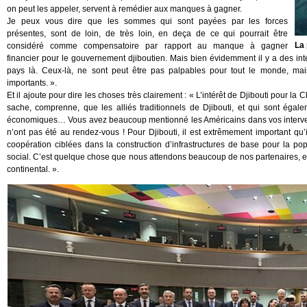
on peut les appeler, servent à remédier aux manques à gagner.
Je peux vous dire que les sommes qui sont payées par les forces
présentes, sont de loin, de très loin, en deça de ce qui pourrait être
La 
considéré comme compensatoire par rapport au manque à gagner
financier pour le gouvernement djiboutien. Mais bien évidemment il y a des inté
pays là. Ceux-là, ne sont peut être pas palpables pour tout le monde, mais
importants. ».
Et il ajoute pour dire les choses très clairement : « L’intérêt de Djibouti pour la
sache, comprenne, que les alliés traditionnels de Djibouti, et qui sont égal
économiques… Vous avez beaucoup mentionné les Américains dans vos interventio
n’ont pas été au rendez-vous ! Pour Djibouti, il est extrêmement important qu’
coopération ciblées dans la construction d’infrastructures de base pour la p
social. C’est quelque chose que nous attendons beaucoup de nos partenaires, et la
continental. ».