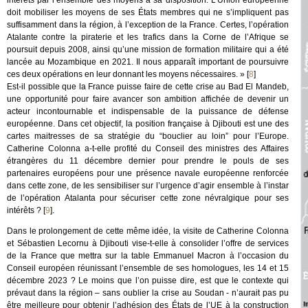
intérêts par l’ensemble des moyens à sa disposition. L’Union européenne
doit mobiliser les moyens de ses États membres qui ne s’impliquent pas
suffisamment dans la région, à l’exception de la France. Certes, l’opération
Atalante contre la piraterie et les trafics dans la Corne de l’Afrique se
poursuit depuis 2008, ainsi qu’une mission de formation militaire qui a été
lancée au Mozambique en 2021. Il nous apparaît important de poursuivre
ces deux opérations en leur donnant les moyens nécessaires. »
[
8
]
Est-il possible que la France puisse faire de cette crise au Bad El Mandeb,
une opportunité pour faire avancer son ambition affichée de devenir un
acteur incontournable et indispensable de la puissance de défense
européenne. Dans cet objectif, la position française à Djibouti est une des
cartes maitresses de sa stratégie du “bouclier au loin” pour l’Europe.
Catherine Colonna a-t-elle profité du Conseil des ministres des Affaires
étrangères du 11 décembre dernier pour prendre le pouls de ses
partenaires européens pour une présence navale européenne renforcée
dans cette zone, de les sensibiliser sur l’urgence d’agir ensemble à l’instar
de l’opération Atalanta pour sécuriser cette zone névralgique pour ses
intérêts ?
[
9
]
.
Dans le prolongement de cette même idée, la visite de Catherine Colonna
et Sébastien Lecornu à Djibouti vise-t-elle à consolider l’offre de services
de la France que mettra sur la table Emmanuel Macron à l’occasion du
Conseil européen réunissant l’ensemble de ses homologues, les 14 et 15
décembre 2023 ? Le moins que l’on puisse dire, est que le contexte qui
prévaut dans la région – sans oublier la crise au Soudan - n’aurait pas pu
être meilleure pour obtenir l’adhésion des États de l’UE à la construction