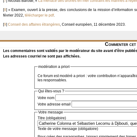
[
7
]
Nicolas Barotte, «
La menace des drones en mer contraint les marines à repe
[
8
]
« Examen, ouvert à la presse, des conclusions de la mission d’information 
février 2022,
télécharger le pdf
.
[
9
]
Conseil des affaires étrangères
, Conseil européen, 11 décembre 2023.
Commenter cet 
Les commentaires sont validés par le modérateur du site avant d'être publiés
Les adresses courriel ne sont pas affichées.
modération a priori
Ce forum est modéré a priori : votre contribution n’apparaîtr
les responsables.
Qui êtes-vous ?
Votre nom
Votre adresse email
Votre message
Titre (obligatoire)
Texte de votre message (obligatoire)
Pour créer des paragraphes, laissez simplement des lignes 