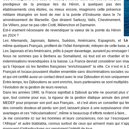
prestigieux de la presque iles du Héron, à quelques pas des
établissements cinq étoiles, ou mieux encore, imaginons cette présence
militaire étrangère en bord de mer à la pointe d’Endoume dans le 7e
arrondissement de Marseille. Que diraient Sarkozy, Valls, Chevènement,
De Villiers, pour ne pas citer Ciotti, Mélenchon et Darmanin.
Est-il vraiment nécessaire de revendiquer la valeur de la pointe du Héron
en 2024 ?
La
Les Allemands, Japonais, Italiens, Suédois, Américains, Espagnols, et
même quelques Français, profitent de l’hôtel Kempinski, mitoyen de cette base, 
Les Japonais et les Américains, prêts à payer davantage, auraient pu envisager l’
Nous ne sommes pas à Berbera au Somaliland, où tout est en chantier et to
indemnisations revendiquées à la baisse. La France devrait considérer son imag
qu’à l’époque où les familles françaises “enrichissaient” la ville. Ce n’est ni à
Français et locaux pouvaient étudier ensemble sans discriminations sociales ou
et qui ont certifié aussi un contact direct avec le vrai Djiboutien et non uniquement
Entre-temps, les Djiboutiens se sont enrichis, leurs partenaires se sont multiplié
l’évolution de la gestion de leurs revenus.
Dans les années 1990, la France signifiait à Djibouti qu’elle ne pourrait plus s’
que, tout comme pour eux, la rigueur de la gestion étatique annule des privi
MEDEF pour proposer son port aux Français... et c’est alors un conseiller qui fer
des conseils douteux ait perdu son port, laissant place à une surpuissance chi
avantages et ces “ridicularisations”, même si beaucoup d’efforts restent à faire...
Je me concentre ici sur les hommes et leurs consciences, non sur l’escroquerie
l’Afrique” et autre blablabla, connus surtout de ceux qui arrivent mais qui n’ap
manquent d’infrastructures qui serviraient l’intérêt de tous…