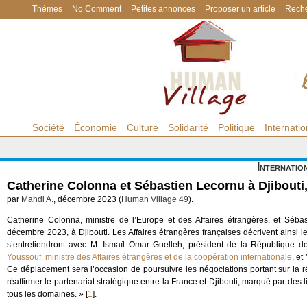
Thèmes
No Comment
Petites annonces
Proposer un article
Reche
Société
Économie
Culture
Solidarité
Politique
Internatio
Internatio
Catherine Colonna et Sébastien Lecornu à Djibouti,
par
Mahdi A.
, décembre 2023 (
Human Village 49
).
Catherine Colonna, ministre de l’Europe et des Affaires étrangères, et Séba
décembre 2023, à Djibouti. Les Affaires étrangères françaises décrivent ainsi le 
s’entretiendront avec M. Ismaïl Omar Guelleh, président de la République de
Youssouf, ministre des Affaires étrangères et de la coopération internationale
, e
Ce déplacement sera l’occasion de poursuivre les négociations portant sur la 
réaffirmer le partenariat stratégique entre la France et Djibouti, marqué par de
tous les domaines. »
[
1
]
.