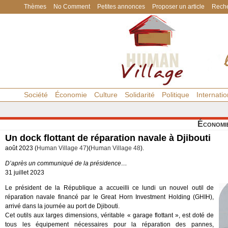
Thèmes
No Comment
Petites annonces
Proposer un article
Reche
Société
Économie
Culture
Solidarité
Politique
Internatio
Économi
Un dock flottant de réparation navale à Djibouti
août 2023 (
Human Village 47
)(
Human Village 48
).
D’après un communiqué de la présidence…
31 juillet 2023
Le président de la République a accueilli ce lundi un nouvel outil de
réparation navale financé par le Great Horn Investment Holding (GHIH),
arrivé dans la journée au port de Djibouti.
Cet outils aux larges dimensions, véritable « garage flottant », est doté de
tous les équipement nécessaires pour la réparation des pannes,