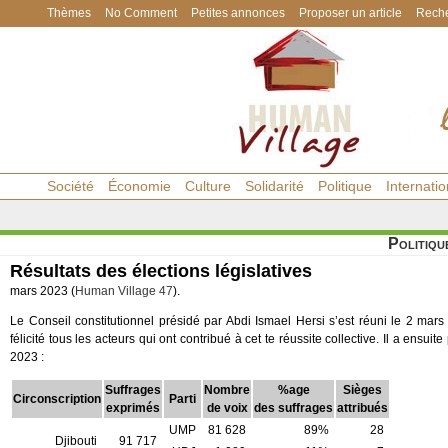
Thèmes
No Comment
Petites annonces
Proposer un article
Reche
Société
Économie
Culture
Solidarité
Politique
Internatio
Politiqu
Résultats des élections législatives
mars 2023 (
Human Village 47
).
Le Conseil constitutionnel présidé par Abdi Ismael Hersi s’est réuni le 2 mars
félicité tous les acteurs qui ont contribué à cet te réussite collective. Il a ensuit
2023 :
Suffrages
Nombre
%age
Sièges
Circonscription
Parti
exprimés
de voix
des suffrages
attribués
UMP
81 628
89%
28
Djibouti
91 717