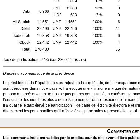
UDJ
1 089
11%
7
UMP
8 683
93%
3
Arta
9 366
UDJ
683
7 %
0
Ali Sabieh
14 551
UMP
1 4551
100%
6
Dikhil
22 496
UMP
22 496
100%
11
Tadjourah
19 858
UMP
19 858
100%
6
Obock
12 442
UMP
12 442
100%
4
Total
170 430
65
Taux de participation : 74% (soit 230 311 inscrits)
D’après un communiqué de la présidence
Le président de la République s’est réjoui de la « quiétude, de la transparence e
sont déroulées dans notre pays ». Il a évoqué une « insigne marque de maturit
profond à la préservation de nos acquis phares dont, l’unité, la cohésion, la paix 
l’ensemble des membres élus à notre Parlement et, forme l’espoir que la mandat
Il a qualifié le taux élevé de participation « de gage de légitimité électorale et d
directement les personnalités qu’il affecte à ses principales représentations polit
Commenter cet 
Les commentaires sont validés par le modérateur du site avant d'être publiés