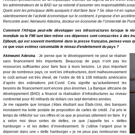
les administrateurs de la BAD sur sa volonté d’assumer ses responsabilités jusqu
Quels sont les principaux défis auxquels il doit faire face ? Se situe-t-il en ru
ralentissement de l’activité économique sur le continent, il propose d’en accélér
Rencontre avec Akinwumi Adesina, docteur en économie de l’Université de Purd
Comment l’Afrique peut-elle développer ses infrastructures lorsque le n
mondiale ou le FMI tant bien même ces dépenses sont consacrées à des inv
Djibouti, qui est souvent mentionné dans la presse française, pensez-vous que
ce que vous estimez raisonnable le niveau d’endettement du pays ?
Akinwumi Adesina
: Je pense que le développement ne peut se réaliser
sans financement très importants. Beaucoup de pays n’ont pas les
ressources suffisantes pour faire face à leurs besoins. Le plus important
pour de nombreux pays, ce sont les infrastructures, dont malheureusement
le coût annuel est très élevé, de l’ordre de 68 à 108 milliards américains
d’après des estimations pré-Covid. Cela signifie qu’actuellement les
besoins de financement sont encore plus énormes. La Banque africaine de
développement (BAD) a financé la réalisation d’infrastructures au niveau
continental pour 40 milliards de dollars ces sept dernières années.
Je me rappelle que lorsque j’étais étudiant aux États-Unis, des banques
inondaient ma boite postale de proposition de cartes de crédit. J’ai pris le
temps de réfléchir sur ces offres et ce que je pourrais utilement en faire. Il y
a selon moi deux sortes de dettes, ce que j’appelle les « dettes
hamburger » et les dettes d’investissement. Si j’utilise l’argent pour le
dépenser dans une « dette hamburger » je ne peux pas rembourser mes