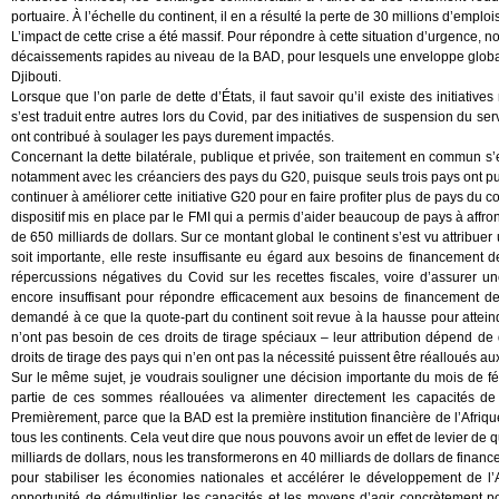
portuaire. À l’échelle du continent, il en a résulté la perte de 30 millions d’emplo
L’impact de cette crise a été massif. Pour répondre à cette situation d’urgence, 
décaissements rapides au niveau de la BAD, pour lesquels une enveloppe globale 
Djibouti.
Lorsque que l’on parle de dette d’États, il faut savoir qu’il existe des initiativ
s’est traduit entre autres lors du Covid, par des initiatives de suspension du s
ont contribué à soulager les pays durement impactés.
Concernant la dette bilatérale, publique et privée, son traitement en commun s’
notamment avec les créanciers des pays du G20, puisque seuls trois pays ont pu en 
continuer à améliorer cette initiative G20 pour en faire profiter plus de pays du con
dispositif mis en place par le FMI qui a permis d’aider beaucoup de pays à affro
de 650 milliards de dollars. Sur ce montant global le continent s’est vu attribue
soit importante, elle reste insuffisante eu égard aux besoins de financement d
répercussions négatives du Covid sur les recettes fiscales, voire d’assurer u
encore insuffisant pour répondre efficacement aux besoins de financement de 
demandé à ce que la quote-part du continent soit revue à la hausse pour attei
n’ont pas besoin de ces droits de tirage spéciaux – leur attribution dépend de q
droits de tirage des pays qui n’en ont pas la nécessité puissent être réalloués 
Sur le même sujet, je voudrais souligner une décision importante du mois de f
partie de ces sommes réallouées va alimenter directement les capacités d
Premièrement, parce que la BAD est la première institution financière de l’Afrique
tous les continents. Cela veut dire que nous pouvons avoir un effet de levier de q
milliards de dollars, nous les transformerons en 40 milliards de dollars de financ
pour stabiliser les économies nationales et accélérer le développement de l
opportunité de démultiplier les capacités et les moyens d’agir concrètement p