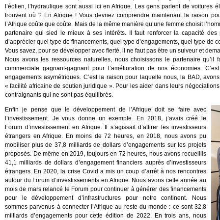
l’éolien, l’hydraulique sont aussi ici en Afrique. Les gens parlent de voitures él
trouvent où ? En Afrique ! Vous devriez comprendre maintenant la raison pour 
l’Afrique coûte que coûte. Mais de la même manière qu’une femme choisit l’homme a
partenaire qui sied le mieux à ses intérêts. Il faut renforcer la capacité de
d’apprécier quel type de financements, quel type d’engagements, quel type de cont
Vous savez, pour se développer avec fierté, il ne faut pas être un suiveur et dema
Nous avons les ressources naturelles, nous choisissons le partenaire qu’il f
commerciale gagnant-gagnant pour l’amélioration de nos économies. C’est 
engagements asymétriques. C’est la raison pour laquelle nous, la BAD, avons 
« facilité africaine de soutien juridique ». Pour les aider dans leurs négociation
contraignants qui ne sont pas équilibrés.
Enfin je pense que le développement de l’Afrique doit se faire avec
l’investissement. Je vous donne un exemple. En 2018, j’avais créé le
Forum d’investissement en Afrique. Il s’agissait d’attirer les investisseurs
étrangers en Afrique. En moins de 72 heures, en 2018, nous avons pu
mobiliser plus de 37,8 milliards de dollars d’engagements sur les projets
proposés. De même en 2019, toujours en 72 heures, nous avons recueillis
41,1 milliards de dollars d’engagement financiers auprès d’investisseurs
étrangers. En 2020, la crise Covid a mis un coup d’arrêt à nos rencontres
autour du Forum d’investissements en Afrique. Nous avons cette année au
mois de mars relancé le Forum pour continuer à générer des financements
pour le développement d’infrastructures pour notre continent. Nous
sommes parvenus à connecter l’Afrique au reste du monde : ce sont 32,8
milliards d’engagements pour cette édition de 2022. En trois ans, nous