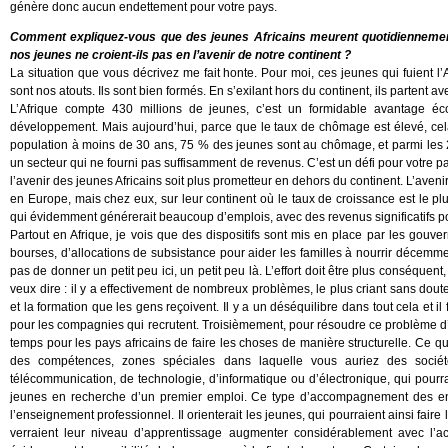
génère donc aucun endettement pour votre pays.
Comment expliquez-vous que des jeunes Africains meurent quotidiennement
nos jeunes ne croient-ils pas en l’avenir de notre continent ?
La situation que vous décrivez me fait honte. Pour moi, ces jeunes qui fuient l’
sont nos atouts. Ils sont bien formés. En s’exilant hors du continent, ils partent av
L’Afrique compte 430 millions de jeunes, c’est un formidable avantage é
développement. Mais aujourd’hui, parce que le taux de chômage est élevé, cela
population à moins de 30 ans, 75 % des jeunes sont au chômage, et parmi les 25
un secteur qui ne fourni pas suffisamment de revenus. C’est un défi pour votre pa
l’avenir des jeunes Africains soit plus prometteur en dehors du continent. L’aven
en Europe, mais chez eux, sur leur continent où le taux de croissance est le pl
qui évidemment générerait beaucoup d’emplois, avec des revenus significatifs po
Partout en Afrique, je vois que des dispositifs sont mis en place par les gou
bourses, d’allocations de subsistance pour aider les familles à nourrir décemment l
pas de donner un petit peu ici, un petit peu là. L’effort doit être plus conséquent
veux dire : il y a effectivement de nombreux problèmes, le plus criant sans dou
et la formation que les gens reçoivent. Il y a un déséquilibre dans tout cela et il
pour les compagnies qui recrutent. Troisièmement, pour résoudre ce problème d’é
temps pour les pays africains de faire les choses de manière structurelle. Ce qu
des compétences, zones spéciales dans laquelle vous auriez des sociét
télécommunication, de technologie, d’informatique ou d’électronique, qui pou
jeunes en recherche d’un premier emploi. Ce type d’accompagnement des entr
l’enseignement professionnel. Il orienterait les jeunes, qui pourraient ainsi fai
verraient leur niveau d’apprentissage augmenter considérablement avec l’a