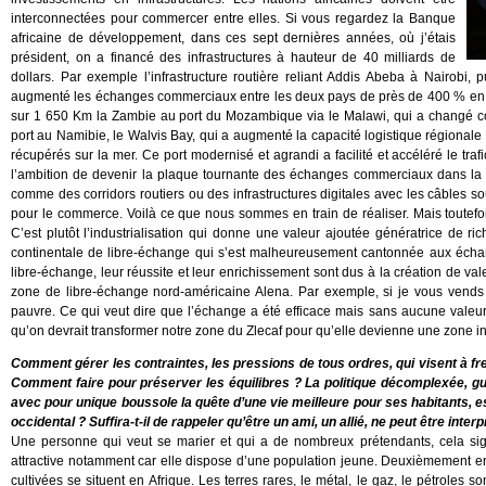
interconnectées pour commercer entre elles. Si vous regardez la Banque
africaine de développement, dans ces sept dernières années, où j’étais
président, on a financé des infrastructures à hauteur de 40 milliards de
dollars. Par exemple l’infrastructure routière reliant Addis Abeba à Nairobi
augmenté les échanges commerciaux entre les deux pays de près de 400 % en deu
sur 1 650 Km la Zambie au port du Mozambique via le Malawi, qui a changé c
port au Namibie, le Walvis Bay, qui a augmenté la capacité logistique régionale
récupérés sur la mer. Ce port modernisé et agrandi a facilité et accéléré le traf
l’ambition de devenir la plaque tournante des échanges commerciaux dans la ré
comme des corridors routiers ou des infrastructures digitales avec les câbles s
pour le commerce. Voilà ce que nous sommes en train de réaliser. Mais toutefo
C’est plutôt l’industrialisation qui donne une valeur ajoutée génératrice de 
continentale de libre-échange qui s’est malheureusement cantonnée aux écha
libre-échange, leur réussite et leur enrichissement sont dus à la création de
zone de libre-échange nord-américaine Alena. Par exemple, si je vous vends
pauvre. Ce qui veut dire que l’échange a été efficace mais sans aucune vale
qu’on devrait transformer notre zone du Zlecaf pour qu’elle devienne une zone in
Comment gérer les contraintes, les pressions de tous ordres, qui visent à fre
Comment faire pour préserver les équilibres ? La politique décomplexée, gu
avec pour unique boussole la quête d’une vie meilleure pour ses habitants, e
occidental ? Suffira-t-il de rappeler qu’être un ami, un allié, ne peut être in
Une personne qui veut se marier et qui a de nombreux prétendants, cela signi
attractive notamment car elle dispose d’une population jeune. Deuxièmement en
cultivées se situent en Afrique. Les terres rares, le métal, le gaz, le pétroles s