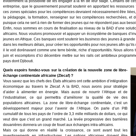
évidemment la possibilité de les engager à la fin de leur stage. Certains de ce
entreprise, que le gouvernement pourrait soutenir en apportant les ressources f
ces zones spéciales pour les compétences devraient nécessairement être liées, c
la pédagogie, la formation, renseigner sur les compétences recherchées, et d
puisque cela ne sert à rien de former des jeunes qui ne répondent pas aux besoi
Enfin, nous sommes en cours de finalisation au niveau de la BAD d’une solut
africains. Nous voulons promouvoir et appuyer un écosystème de banques d’inve
jeunes en Afrique. Ces banques vont soutenir les
business
des jeunes à grande éc
dans les meilleurs délais, pour créer les opportunités pour nos jeunes afin qu’ils 
il le voit dorénavant comme une terre bénite, riche d’opportunités. Nous allons t
juin et escomptons d’ici décembre mettre sur les rails cet ambitieux progra
pays dont Djibouti.
Quels espoirs fondez-vous sur la création de la nouvelle zone de libre-
échange continentale africaine (Zlecaf) ?
Vous savez que les chefs des États africains ont cette ambition d’intégration
économique au travers le Zlecaf. A la BAD, nous avons pour stratégie
d’aider à alimenter en énergie. Mais aussi de nourrir l’Afrique et de
l’industrialiser, ce qui permettra d’améliorer la qualité de vie des
populations africaines. La zone de libre-échange continentale, c’est un
développement majeur pour l’avenir de l’Afrique. On parle d’un PIB
cumulatif de tous les pays de l’ordre de 3,3 mille milliards de dollars, ce qui
veut dire que c’est un grand marché. La levée progressive des barrières
douanières donnera un coup de fouet aux échanges intra-africains.
Mais ce qui donne en réalité la croissance, ce sont avant tout les
investissements en infrastructures. Les nations africaines doivent être