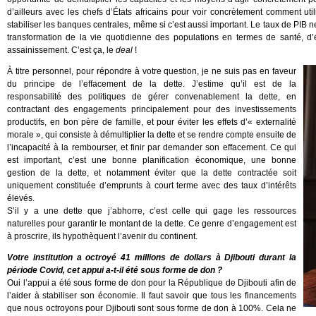
d’ailleurs avec les chefs d’États africains pour voir concrètement comment ut
stabiliser les banques centrales, même si c’est aussi important. Le taux de PIB 
transformation de la vie quotidienne des populations en termes de santé, d’é
assainissement. C’est ça, le
deal
!
À titre personnel, pour répondre à votre question, je ne suis pas en faveur
du principe de l’effacement de la dette. J’estime qu’il est de la
responsabilité des politiques de gérer convenablement la dette, en
contractant des engagements principalement pour des investissements
productifs, en bon père de famille, et pour éviter les effets d’« externalité
morale », qui consiste à démultiplier la dette et se rendre compte ensuite de
l’incapacité à la rembourser, et finir par demander son effacement. Ce qui
est important, c’est une bonne planification économique, une bonne
gestion de la dette, et notamment éviter que la dette contractée soit
uniquement constituée d’emprunts à court terme avec des taux d’intérêts
élevés.
S’il y a une dette que j’abhorre, c’est celle qui gage les ressources
naturelles pour garantir le montant de la dette. Ce genre d’engagement est
à proscrire, ils hypothèquent l’avenir du continent.
Votre institution a octroyé 41 millions de dollars à Djibouti durant la
période Covid, cet appui a-t-il été sous forme de don ?
Oui l’appui a été sous forme de don pour la République de Djibouti afin de
l’aider à stabiliser son économie. Il faut savoir que tous les financements
que nous octroyons pour Djibouti sont sous forme de don à 100%. Cela ne