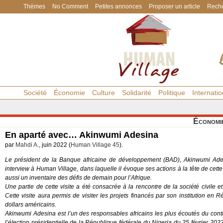
Thèmes
No Comment
Petites annonces
Proposer un article
Reche
Société
Économie
Culture
Solidarité
Politique
Internatio
Économi
En aparté avec… Akinwumi Adesina
par
Mahdi A.
, juin 2022 (
Human Village 45
).
Le président de la Banque africaine de développement (BAD), Akinwumi Adesi
interview à
Human Village
, dans laquelle il évoque ses actions à la tête de cette
aussi un inventaire des défis de demain pour l’Afrique.
Une partie de cette visite a été consacrée à la rencontre de la société civile 
Cette visite aura permis de visiter les projets financés par son institution en 
dollars américains.
Akinwumi Adesina est l’un des responsables africains les plus écoutés du contin
l’élection présidentielle de la République fédérale du Nigeria du 25 février 202