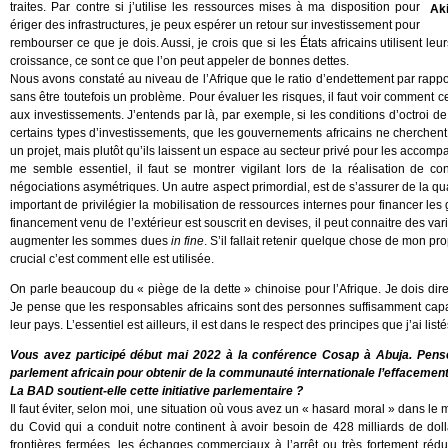
traites. Par contre si j’utilise les ressources mises à ma disposition pour
Ak
ériger des infrastructures, je peux espérer un retour sur investissement pour
rembourser ce que je dois. Aussi, je crois que si les États africains utilisent l
croissance, ce sont ce que l’on peut appeler de bonnes dettes.
Nous avons constaté au niveau de l’Afrique que le ratio d’endettement par rap
sans être toutefois un problème. Pour évaluer les risques, il faut voir comment c
aux investissements. J’entends par là, par exemple, si les conditions d’octroi d
certains types d’investissements, que les gouvernements africains ne cherchent
un projet, mais plutôt qu’ils laissent un espace au secteur privé pour les accomp
me semble essentiel, il faut se montrer vigilant lors de la réalisation de co
négociations asymétriques. Un autre aspect primordial, est de s’assurer de la quali
important de privilégier la mobilisation de ressources internes pour financer les
financement venu de l’extérieur est souscrit en devises, il peut connaitre des v
augmenter les sommes dues
in fine
. S’il fallait retenir quelque chose de mon p
crucial c’est comment elle est utilisée.
On parle beaucoup du « piège de la dette » chinoise pour l’Afrique. Je dois dir
Je pense que les responsables africains sont des personnes suffisamment capabl
leur pays. L’essentiel est ailleurs, il est dans le respect des principes que j’ai li
Vous avez participé début mai 2022 à la conférence Cosap à Abuja. Pense
parlement africain pour obtenir de la communauté internationale l’effacement 
La BAD soutient-elle cette initiative parlementaire ?
Il faut éviter, selon moi, une situation où vous avez un « hasard moral » dans le
du Covid qui a conduit notre continent à avoir besoin de 428 milliards de dol
frontières fermées, les échanges commerciaux à l’arrêt ou très fortement rédu