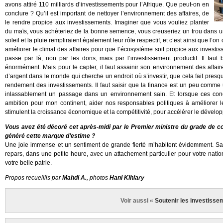
avons attiré 110 milliards d’investissements pour l’Afrique. Que peut-on en
conclure ? Qu’il est important de nettoyer l’environnement des affaires, de
le rendre propice aux investissements. Imaginer que vous vouliez planter
du maïs, vous achèteriez de la bonne semence, vous creuseriez un trou dans un
soleil et la pluie rempliraient également leur rôle respectif, et c’est ainsi que l’on o
améliorer le climat des affaires pour que l’écosystème soit propice aux investi
passe par là, non par les dons, mais par l’investissement productif. Il faut
énormément. Mais pour le capter, il faut assainir son environnement des affaires
d’argent dans le monde qui cherche un endroit où s’investir, que cela fait presqu
rendement des investissements. Il faut saisir que la finance est un peu comme
inlassablement un passage dans un environnement sain. Et lorsque ces cond
ambition pour mon continent, aider nos responsables politiques à améliorer le
stimulent la croissance économique et la compétitivité, pour accélérer le dévelo
Vous avez été décoré cet après-midi par le Premier ministre du grade de co
généré cette marque d’estime ?
Une joie immense et un sentiment de grande fierté m’habitent évidemment. Sach
repars, dans une petite heure, avec un attachement particulier pour votre na
votre belle patrie.
Propos recueillis par
Mahdi A.
, photos
Hani Kihiary
Voir aussi «
Soutenir les investisseme