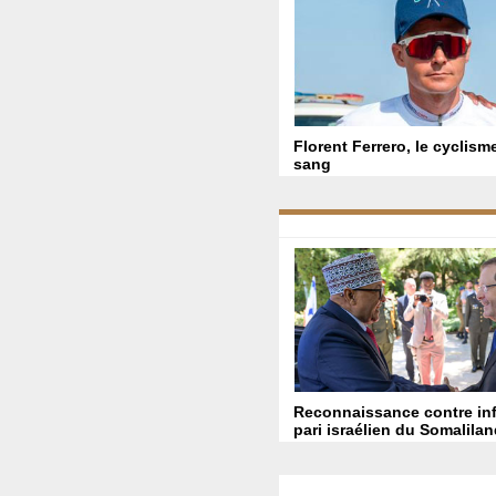
Florent Ferrero, le cyclism
sang
Reconnaissance contre inf
pari israélien du Somalila