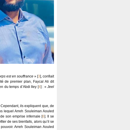
orps est en souffrance
»
[
3
]
, confiait
é de premier plan, Faycal Ali dit
en du temps d’Abdi Iley
[
4
]
: «
Jeel
n. Cependant, ils expliquent que, de
dans lequel Arreh Souleiman Aouled
en de son emprise infernale
[
6
]
. Il se
ter de ses bienfaits, alors qu’il se
 pouvoir. Arreh Souleiman Aouled