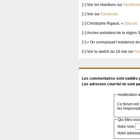
[
1
]
Voir les réactions sur
Facebook
[
2
]
Voir sur
Facebook
.
[
3
]
Christophe Rigaud, «
Djibouti 
[
4
]
Ancien président de la région 
[
5
]
« On connaissait l’existence de
[
6
]
Voir le sketch du 18 mai sur
Fa
Les commentaires sont validés pa
Les adresses courriel ne sont pa
modération a 
Ce forum est 
les responsa
Qui êtes-vou
Votre nom
Votre adress