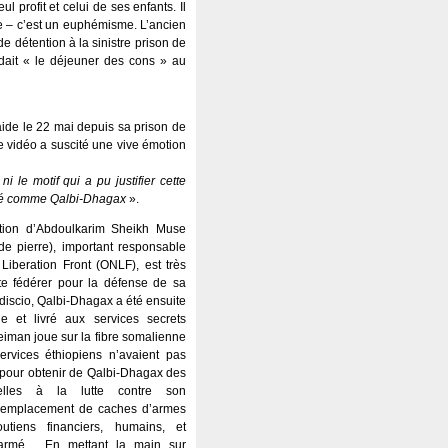
 profit et celui de ses enfants. Il
ure – c’est un euphémisme. L’ancien
de détention à la sinistre prison de
rdait « le déjeuner des cons » au
aide le 22 mai depuis sa prison de
te vidéo a suscité une vive émotion
 le motif qui a pu justifier cette
tradé comme Qalbi-Dhagax
».
ation d’Abdoulkarim Sheikh Muse
e pierre), important responsable
Liberation Front (ONLF), est très
aite fédérer pour la défense de sa
iscio, Qalbi-Dhagax a été ensuite
ie et livré aux services secrets
eiman joue sur la fibre somalienne
ervices éthiopiens n’avaient pas
 pour obtenir de Qalbi-Dhagax des
tielles à la lutte contre son
’emplacement de caches d’armes
utiens financiers, humains, et
t armé… En mettant la main sur