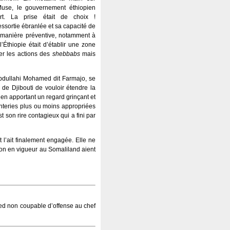
use, le gouvernement éthiopien
ort. La prise était de choix !
essortie ébranlée et sa capacité de
 manière préventive, notamment à
’Éthiopie était d’établir une zone
er les actions des
shebbabs
mais
bdullahi Mohamed dit Farmajo, se
e de Djibouti de vouloir étendre la
 en apportant un regard grinçant et
santeries plus ou moins appropriées
 son rire contagieux qui a fini par
l’ait finalement engagée. Elle ne
sion en vigueur au Somaliland aient
led non coupable d’offense au chef