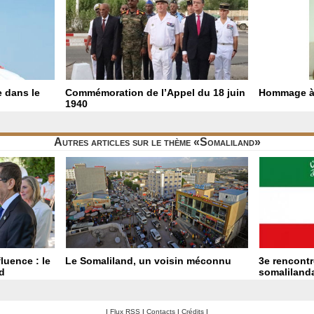
e dans le
Commémoration de l’Appel du 18 juin
Hommage à
1940
Autres articles sur le thème «Somaliland»
luence : le
Le Somaliland, un voisin méconnu
3e rencontr
nd
somaliland
|
Flux RSS
|
Contacts
|
Crédits
|