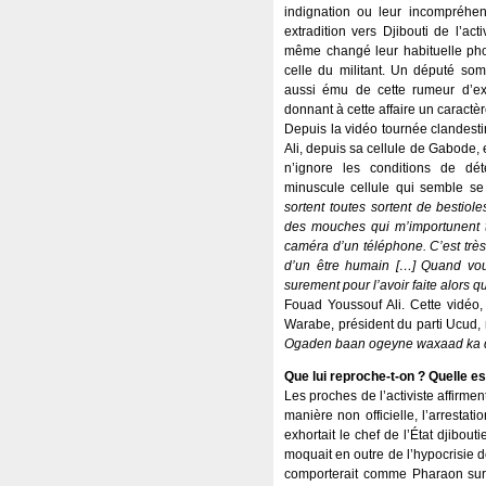
indignation ou leur incompréhen
extradition vers Djibouti de l’acti
même changé leur habituelle phot
celle du militant. Un député soma
aussi ému de cette rumeur d’ex
donnant à cette affaire un caractèr
Depuis la vidéo tournée clandest
Ali, depuis sa cellule de Gabode, 
n’ignore les conditions de dé
minuscule cellule qui semble se 
sortent toutes sortent de bestiole
des mouches qui m’importunent tou
caméra d’un téléphone. C’est très 
d’un être humain […] Quand vous
surement pour l’avoir faite alors 
Fouad Youssouf Ali. Cette vidéo,
Warabe, président du parti Ucud,
Ogaden baan ogeyne waxaad ka dh
Que lui reproche-t-on ? Quelle e
Les proches de l’activiste affirmen
manière non officielle, l’arresta
exhortait le chef de l’État djibout
moquait en outre de l’hypocrisie de
comporterait comme Pharaon sur 