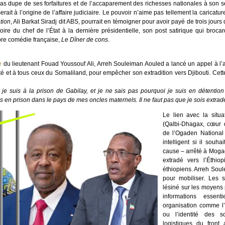
as dupe de ses forfaitures et de l’accaparement des richesses nationales à son seul
rait à l’origine de l’affaire judiciaire. Le pouvoir n’aime pas tellement la caricat
tion
, Ali Barkat Siradj dit ABS, pourrait en témoigner pour avoir payé de trois jours 
ire du chef de l’État à la dernière présidentielle, son post satirique qui broca
bre comédie française,
Le Dîner de cons
.
e
du lieutenant Fouad Youssouf Ali, Arreh Souleiman Aouled a lancé un appel à l’
ité et à tous ceux du Somaliland, pour empêcher son extradition vers Djibouti. Cet
e suis à la prison de Gabilay, et je ne sais pas pourquoi je suis en détention ni
suis en prison dans le pays de mes oncles maternels. Il ne faut pas que je sois ex
Le lien avec la situ
(Qalbi-Dhagax, cœur d
de l’Ogaden National 
intelligent si il souh
cause – arrêté à Mogad
extradé vers l’Éthiop
éthiopiens. Arreh Soul
pour mobiliser. Les s
lésiné sur les moyens
informations essen
organisation comme l
ou l’identité des so
logistiques du fron