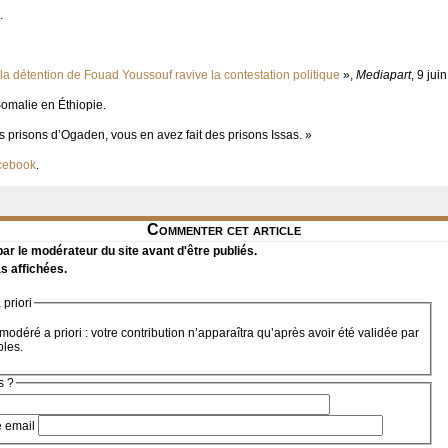
.
: la détention de Fouad Youssouf ravive la contestation politique
»,
Mediapart
, 9 jui
Somalie en Éthiopie.
s prisons d’Ogaden, vous en avez fait des prisons Issas. »
cebook
.
Commenter cet article
r le modérateur du site avant d'être publiés.
s affichées.
priori
modéré a priori : votre contribution n’apparaîtra qu’après avoir été validée par
bles.
s ?
e email