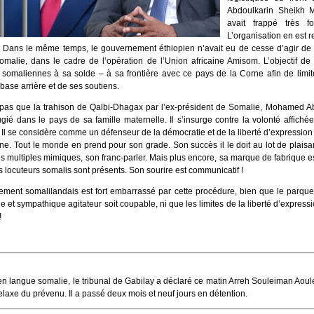
Abdoulkarin Sheikh M
avait frappé très f
L’organisation en est r
e. Dans le même temps, le gouvernement éthiopien n’avait eu de cesse d’agir de
Somalie, dans le cadre de l’opération de l’Union africaine Amisom. L’objectif de l
 somaliennes à sa solde – à sa frontière avec ce pays de la Corne afin de limit
ase arrière et de ses soutiens.
pas que la trahison de Qalbi-Dhagax par l’ex-président de Somalie, Mohamed A
fugié dans le pays de sa famille maternelle. Il s’insurge contre la volonté affiché
 Il se considère comme un défenseur de la démocratie et de la liberté d’expression
enne. Tout le monde en prend pour son grade. Son succès il le doit au lot de plai
multiples mimiques, son franc-parler. Mais plus encore, sa marque de fabrique est
es locuteurs somalis sont présents. Son sourire est communicatif !
ment somalilandais est fort embarrassé par cette procédure, bien que le parquet 
e et sympathique agitateur soit coupable, ni que les limites de la liberté d’expres
!
n langue somalie, le tribunal de Gabilay a déclaré ce matin Arreh Souleiman Aou
relaxe du prévenu. Il a passé deux mois et neuf jours en détention.