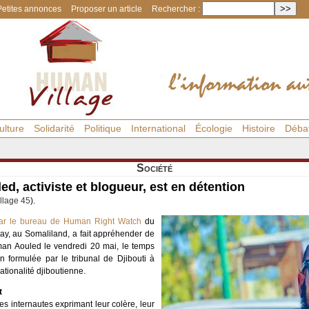
Petites annonces
Proposer un article
Rechercher :
ulture
Solidarité
Politique
International
Écologie
Histoire
Déba
Société
d, activiste et blogueur, est en détention
llage 45
).
 par le bureau de Human Right Watch
du
ay, au Somaliland, a fait appréhender de
man Aouled le vendredi 20 mai, le temps
n formulée par le tribunal de Djibouti à
ationalité djiboutienne.
t
es internautes exprimant leur colère, leur