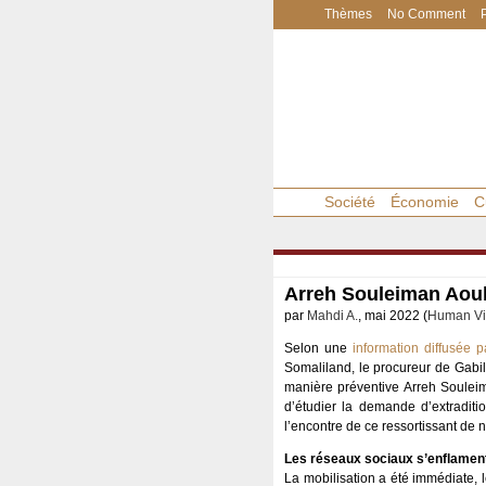
Thèmes
No Comment
Société
Économie
C
Arreh Souleiman Aoule
par
Mahdi A.
, mai 2022 (
Human Vi
Selon une
information diffusée
Somaliland, le procureur de Gabil
manière préventive Arreh Soulei
d’étudier la demande d’extraditio
l’encontre de ce ressortissant de n
Les réseaux sociaux s’enflamen
La mobilisation a été immédiate, l