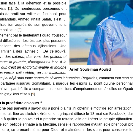
sion face à la détention et la possible
viste
[
1
]
. De nombreuses personnes ont
o de profil sur twitter ou facebook pour
lilandais, Ahmed Khalif Salah, s’est lui
tradition auprès de son gouvernement,
e politique
[
2
]
.
inement par le lieutenant Fouad Youssouf
et diffusée sur les réseaux, plus personne
tentions des détenus djiboutiens. Une
limiter à des latrines : «
De ce trou-là,
s : des cafards, des vers, des grillons et
te la journée, témoignait-t-il face à la
dur, c’est un endroit invivable et indigne
Arreh Souleiman Aouled
 verrez cette vidéo, on me maltraitera
que j’ai déjà subi toute sortes de sévices inhumains. Regardez, comment tout mon c
 partagée jusqu’au Somaliland, a marqué les esprits au point qu’une personnalit
 n’avait pas hésité à comparer ces conditions d’emprisonnement à celles en Ogad
igtey Jeel ciise
»
[
5
]
.
st la procédure en cours ?
t ne pas parvenir à savoir qui a porté plainte, ni obtenir le motif de son arrestatio
tion serait liée au sketch extrêmement grinçant diffusé le 18 mai sur Facebook, 
ien à quitter le pouvoir et à prendre sa retraite, afin de libérer le peuple djibouti
 son petit pèlerinage à la Mecque, sensé le rapprocher d’Allah et le prier pour profi
terre, se prenant même pour Dieu, et malmènerait les siens pour conserver le