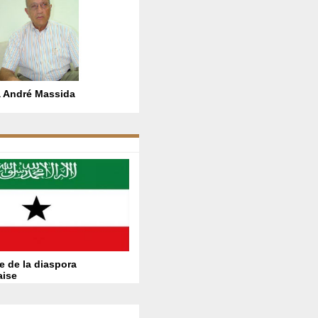
 André Massida
e de la diaspora
aise