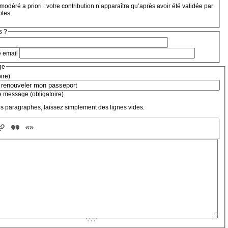
modéré a priori : votre contribution n’apparaîtra qu’après avoir été validée par
bles.
s ?
e email
ge
oire)
e message (obligatoire)
s paragraphes, laissez simplement des lignes vides.