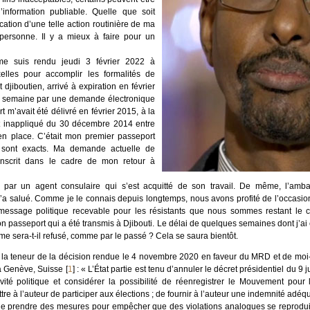
’information publiable. Quelle que soit
ication d’une telle action routinière de ma
 personne. Il y a mieux à faire pour un
e suis rendu jeudi 3 février 2022 à
elles pour accomplir les formalités de
jiboutien, arrivé à expiration en février
e semaine par une demande électronique
 m’avait été délivré en février 2015, à la
nt inappliqué du 30 décembre 2014 entre
en place. C’était mon premier passeport
 sont exacts. Ma demande actuelle de
inscrit dans le cadre de mon retour à
li par un agent consulaire qui s’est acquitté de son travail. De même, l’a
a salué. Comme je le connais depuis longtemps, nous avons profité de l’occasio
 message politique recevable pour les résistants que nous sommes restant le c
 passeport qui a été transmis à Djibouti. Le délai de quelques semaines dont j’ai
u me sera-t-il refusé, comme par le passé ? Cela se saura bientôt.
er la teneur de la décision rendue le 4 novembre 2020 en faveur du MRD et de mo
 à Genève, Suisse
[
1
]
: « L’État partie est tenu d’annuler le décret présidentiel du 9 j
vité politique et considérer la possibilité de réenregistrer le Mouvement pou
 à l’auteur de participer aux élections ; de fournir à l’auteur une indemnité adéq
u de prendre des mesures pour empêcher que des violations analogues se reproduis