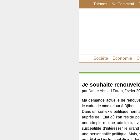
Thèmes
No Comment
Société
Économie
C
Je souhaite renouvel
par
Daher Ahmed Farah
, février 2
Ma demande actuelle de renouvel
le cadre de mon retour à Djibouti.
Dans un contexte politique norm
auprès de l’État où l’on réside po
une simple routine administrativ
susceptible d’intéresser le grand
une personnalité politique. Mais, 
où l’État est instrumentalisé à de