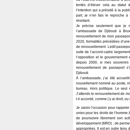
tentés d’élever cela au statut d
l’intention qui a présidé à la publ
part, je n’en fais le reproche à
résistant.
Je précise seulement que je m
l’ambassade de Djibouti à Brux
renouvellement de mon passeport d
2020, formalités précédées d’un
de renouvellement. Ledit passeport
suite de l’accord-cadre largeme
l’opposition et le gouvernement 
depuis 2000, si mes souvenirs
renouvellement de passeport s’
Djibouti.
À l’ambassade, j’ai été accueil
nouvellement nommé au poste, m’
bureau. Hors politique. Le seul
J’attends le renouvellement de mon
t-il accordé, comme j’y ai droit, o
Je saisis l’occasion pour rappel
unies pour les droits de l’homme
de poursuivre librement son acti
développement (MRD) ; de permettre
appropriées. Il est en outre ten