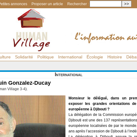
Petites annonces
Proposer un article
Rechercher :
ulture
Solidarité
Politique
International
Écologie
Histoire
Déba
International
uin Gonzalez-Ducay
an Village 3-4
).
Monsieur le délégué, dans un pre
exposer les grandes orientations d
européenne à Djibouti ?
La délégation de la Commission europé
Djibouti est une des 137 représentatio
européenne localisées de par le monde.
ans après l’accession de Djibouti à l’in
La délégation à Djibouti assure la r