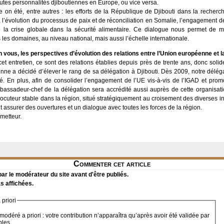
hautes personnalités djiboutiennes en Europe, ou vice versa.
 on été, entre autres : les efforts de la République de Djibouti dans la recherch
ée, l’évolution du processus de paix et de réconciliation en Somalie, l’engagement 
 de la crise globale dans la sécurité alimentaire. Ce dialogue nous permet de 
les domaines, au niveau national, mais aussi l’échelle internationale.
n vous, les perspectives d’évolution des relations entre l’Union européenne et l
 entretien, ce sont des relations établies depuis près de trente ans, donc solides
ne a décidé d’élever le rang de sa délégation à Djibouti. Dès 2009, notre délé
cé. En plus, afin de consolider l’engagement de l’UE vis-à-vis de l’IGAD et pro
mbassadeur-chef de la délégation sera accrédité aussi auprès de cette organisati
locuteur stable dans la région, situé stratégiquement au croisement des diverses 
ut assurer des ouvertures et un dialogue avec toutes les forces de la région.
metteur.
Commenter cet article
r le modérateur du site avant d'être publiés.
s affichées.
priori
modéré a priori : votre contribution n’apparaîtra qu’après avoir été validée par
bles.