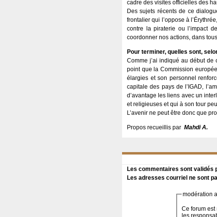
cadre des visites officielles des 
Des sujets récents de ce dialogue
frontalier qui l’oppose à l’Érythr
contre la piraterie ou l’impact
coordonner nos actions, dans tous 
Pour terminer, quelles sont, selo
Comme j’ai indiqué au début de cet
point que la Commission européen
élargies et son personnel renfor
capitale des pays de l’IGAD, l’a
d’avantage les liens avec un inter
et religieuses et qui à son tour pe
L’avenir ne peut être donc que pro
Propos recueillis par
Mahdi A.
Les commentaires sont validés pa
Les adresses courriel ne sont pa
modération a 
Ce forum est 
les responsa