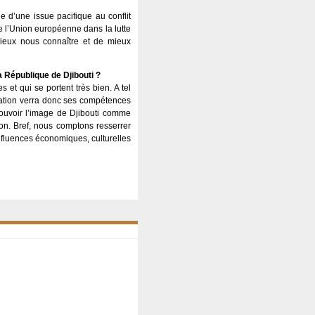
e d’une issue pacifique au conflit
de l’Union européenne dans la lutte
mieux nous connaître et de mieux
a République de Djibouti ?
 et qui se portent très bien. A tel
gation verra donc ses compétences
mouvoir l’image de Djibouti comme
on. Bref, nous comptons resserrer
influences économiques, culturelles