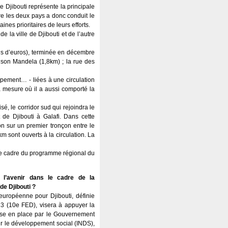
 Djibouti représente la principale
re les deux pays a donc conduit le
es prioritaires de leurs efforts.
e la ville de Djibouti et de l’autre
ons d’euros), terminée en décembre
lson Mandela (1,8km) ; la rue des
ppement… - liées à une circulation
a mesure où il a aussi comporté la
sé, le corridor sud qui rejoindra le
t de Djibouti à Galafi. Dans cette
ion sur un premier tronçon entre le
m sont ouverts à la circulation. La
le cadre du programme régional du
 l’avenir dans le cadre de la
de Djibouti ?
européenne pour Djibouti, définie
3 (10e FED), visera à appuyer la
mise en place par le Gouvernement
our le développement social (INDS),