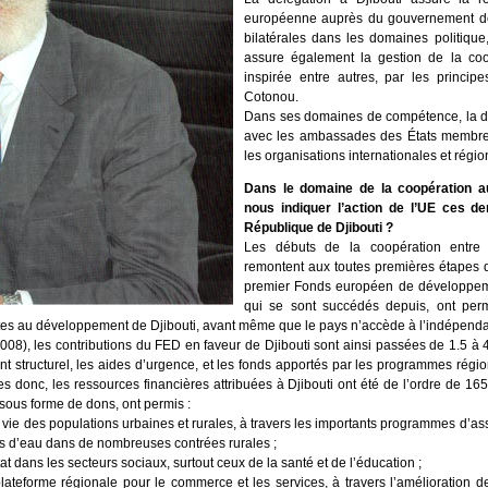
européenne auprès du gouvernement de D
bilatérales dans les domaines politiqu
assure également la gestion de la coop
inspirée entre autres, par les principe
Cotonou.
Dans ses domaines de compétence, la dél
avec les ambassades des États membre
les organisations internationales et régio
Dans le domaine de la coopération a
nous indiquer l’action de l’UE ces d
République de Djibouti ?
Les débuts de la coopération entre 
remontent aux toutes premières étapes 
premier Fonds européen de développeme
qui se sont succédés depuis, ont per
es au développement de Djibouti, avant même que le pays n’accède à l’indépend
), les contributions du FED en faveur de Djibouti sont ainsi passées de 1.5 à 40
ent structurel, les aides d’urgence, et les fonds apportés par les programmes régi
s donc, les ressources financières attribuées à Djibouti ont été de l’ordre de 16
sous forme de dons, ont permis :
 vie des populations urbaines et rurales, à travers les importants programmes d’ass
nts d’eau dans de nombreuses contrées rurales ;
t dans les secteurs sociaux, surtout ceux de la santé et de l’éducation ;
lateforme régionale pour le commerce et les services, à travers l’amélioration de 