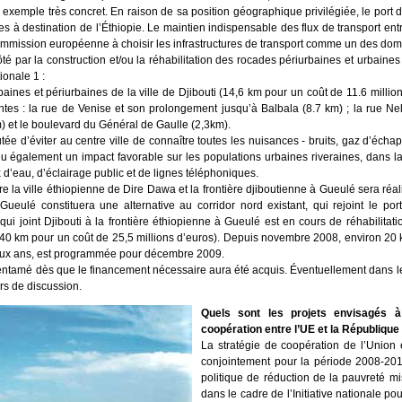
xemple très concret. En raison de sa position géographique privilégiée, le port de
s à destination de l’Éthiopie. Le maintien indispensable des flux de transport ent
mmission européenne à choisir les infrastructures de transport comme un des domain
ôté par la construction et/ou la réhabilitation des rocades périurbaines et urbaines d
ionale 1 :
baines et périurbaines de la ville de Djibouti (14,6 km pour un coût de 11.6 milli
ntes : la rue de Venise et son prolongement jusqu’à Balbala (8.7 km) ; la rue Ne
km) et le boulevard du Général de Gaulle (2,3km).
ée d’éviter au centre ville de connaître toutes les nuisances - bruits, gaz d’écha
 eu également un impact favorable sur les populations urbaines riveraines, dans l
d’eau, d’éclairage public et de lignes téléphoniques.
e la ville éthiopienne de Dire Dawa et la frontière djiboutienne à Gueulé sera réali
 Gueulé constituera une alternative au corridor nord existant, qui rejoint le por
 qui joint Djibouti à la frontière éthiopienne à Gueulé est en cours de réhabilitat
(40 km pour un coût de 25,5 millions d’euros). Depuis novembre 2008, environ 20 k
 deux ans, est programmée pour décembre 2009.
entamé dès que le financement nécessaire aura été acquis. Éventuellement dans 
urs de discussion.
Quels sont les projets envisagés à
coopération entre l’UE et la République 
La stratégie de coopération de l’Union 
conjointement pour la période 2008-201
politique de réduction de la pauvreté 
dans le cadre de l’Initiative nationale p