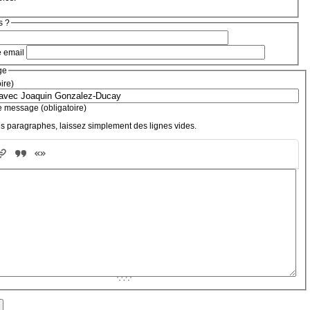
s ?
e email
ge
oire)
e message (obligatoire)
s paragraphes, laissez simplement des lignes vides.