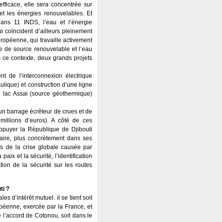
efficace, elle sera concentrée sur
, et les énergies renouvelables. Et
 dans 11 INDS, l’eau et l’énergie
ui coïncident d’ailleurs pleinement
uropéenne, qui travaille activement
e de source renouvelable et l’eau
s ce contexte, deux grands projets
t de l’interconnexion électrique
aulique) et construction d’une ligne
 du lac Assai (source géothermique)
un barrage écrêteur de crues et de
millions d’euros). A côté de ces
ppuyer la République de Djibouti
aire, plus concrètement dans ses
es de la crise globale causée par
ix et la sécurité, l’identification
ion de la sécurité sur les routes
ti ?
 d’intérêt mutuel. il se tient soit
péenne, exercée par la France, et
e l’accord de Cotonou, soit dans le