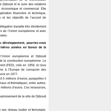
jibouti et le suivi des relations
e, économique et commercial. Elle
ération financière et technique,
s et les objectifs de l’accord de
égation travaille très étroitement
s de l’Union européenne et avec
nales.
u développement, pourriez-vous
ernières années en faveur de la
l’Union européenne et Djibouti
de la construction européenne. Le
nt (FED), créé en 1958, et ceux
mis à l’Europe de consacrer des
ance en 1977.
.5 millions d’euros, auxquelles il
onaux et thématiques, entre autres.
5 millions d’euros. Ces ressources,
ainissement de la ville de Djibouti
son réseau routier et ferroviaire.