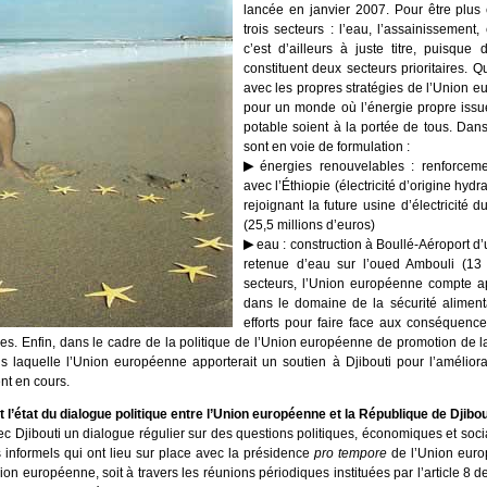
lancée en janvier 2007. Pour être plus 
trois secteurs : l’eau, l’assainissement
c’est d’ailleurs à juste titre, puisque
constituent deux secteurs prioritaires. Q
avec les propres stratégies de l’Union e
pour un monde où l’énergie propre issu
potable soient à la portée de tous. Dan
sont en voie de formulation :
énergies renouvelables : renforcemen
avec l’Éthiopie (électricité d’origine hydr
rejoignant la future usine d’électricité
(25,5 millions d’euros)
eau : construction à Boullé-Aéroport d’
retenue d’eau sur l’oued Ambouli (13 
secteurs, l’Union européenne compte a
dans le domaine de la sécurité aliment
efforts pour faire face aux conséquenc
es. Enfin, dans le cadre de la politique de l’Union européenne de promotion de la pa
 laquelle l’Union européenne apporterait un soutien à Djibouti pour l’améliorat
ent en cours.
t l’état du dialogue politique entre l’Union européenne et la République de Djibou
 Djibouti un dialogue régulier sur des questions politiques, économiques et sociales
s informels qui ont lieu sur place avec la présidence
pro tempore
de l’Union euro
n européenne, soit à travers les réunions périodiques instituées par l’article 8 d