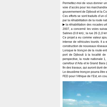
Permettez-moi de vous donner un e
voie d’accès pour les marchandise
gouvernement de Djibouti et la Co
Ces efforts se sont traduits d’un c
par la réhabilitation de la route nat
la réhabilitation des rocades ur
2007, a concerné les voies suiva
Salines (0.8 km) ; la rue 26 (1,0 
Ce projet a eu comme valeur ajout
intense de véhicules lourds. II a
construction de nouveaux réseaux 
Lorsque le tronçon de la route entr
port de Djibouti à la localité de
perspective, la route nationale 1,
carrefour d’Arta et le Grand Bara 
fin des travaux, qui auront duré
Le deuxième tronçon pourra être 
FED pour l’Afrique de l’Est, en co