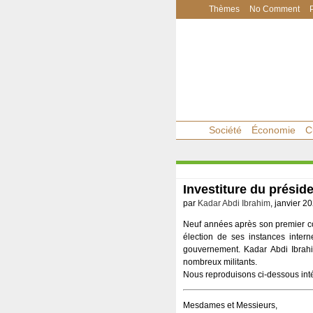
Thèmes
No Comment
Société
Économie
C
Investiture du prési
par
Kadar Abdi Ibrahim
, janvier 20
Neuf années après son premier co
élection de ses instances intern
gouvernement. Kadar Abdi Ibrahi
nombreux militants.
Nous reproduisons ci-dessous int
Mesdames et Messieurs,