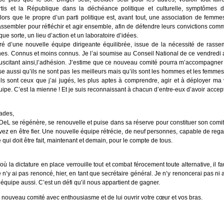
tis et la République dans la déchéance politique et culturelle, symptômes d
alors que le propre d’un parti politique est, avant tout, une association de femm
ssembler pour réfléchir et agir ensemble, afin de défendre leurs convictions commu
e sorte, un lieu d’action et un laboratoire d’idées.
uré d’une nouvelle équipe dirigeante équilibrée, issue de la nécessité de ras
s. Connus et moins connus. Je l’ai soumise au Conseil National de ce vendredi ap
uscitant ainsi,l’adhésion. J’estime que ce nouveau comité pourra m’accompagner 
e aussi qu’ils ne sont pas les meilleurs mais qu’ils sont les hommes et les femmes
ls sont ceux que j’ai jugés, les plus aptes à comprendre, agir et à déployer ma 
e. C’est la mienne ! Et je suis reconnaissant à chacun d’entre-eux d’avoir accep
ades,
L se régénère, se renouvelle et puise dans sa réserve pour constituer son comité
vez en être fier. Une nouvelle équipe rétrécie, de neuf personnes, capable de regar
e qui doit être fait, maintenant et demain, pour le compte de tous.
la dictature en place verrouille tout et combat férocement toute alternative, il fau
 n’y ai pas renoncé, hier, en tant que secrétaire général. Je n’y renoncerai pas ni 
quipe aussi. C’est un défi qu’il nous appartient de gagner.
nouveau comité avec enthousiasme et de lui ouvrir votre cœur et vos bras.