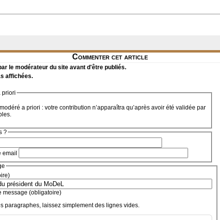
Commenter cet article
r le modérateur du site avant d'être publiés.
s affichées.
priori
modéré a priori : votre contribution n’apparaîtra qu’après avoir été validée par
bles.
s ?
e email
ge
oire)
e message (obligatoire)
s paragraphes, laissez simplement des lignes vides.