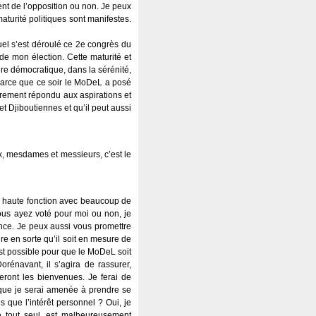
ent de l’opposition ou non. Je peux
aturité politiques sont manifestes.
quel s’est déroulé ce 2e congrès du
de mon élection. Cette maturité et
ère démocratique, dans la sérénité,
 Parce que ce soir le MoDeL a posé
irement répondu aux aspirations et
t Djiboutiennes et qu’il peut aussi
x, mesdames et messieurs, c’est le
us haute fonction avec beaucoup de
vous ayez voté pour moi ou non, je
ance. Je peux aussi vous promettre
aire en sorte qu’il soit en mesure de
est possible pour que le MoDeL soit
rénavant, il s’agira de rassurer,
ront les bienvenues. Je ferai de
n que je serai amenée à prendre se
us que l’intérêt personnel ? Oui, je
ire tout seul, est malheureusement