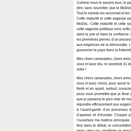
Comme nous le savons tous, le part
dire, sans sourciller, que le MoDe
Tout le monde les reconnait et les 
Cette maturité et cette sagesse po
MoDeL. Cette maturité et cette sa
cette sagesse politique sont, enfi
dans la joie et dans la confiance
les premières pierres d’un proces
aux exigences de la démocratie. Le
gouverner le pays dans la fraternité
Mes chers camarades, chers amis
vous m’avez élu, le vendredi 31 d
votre !
Mes chers camarades, chers amis
vous m’avez choisi, pour servir l
fierté et en ayant, surtout, cons
peux vous promettre que je ferai 
que je passerai le plus clair de mon
répondre efficacement aux exigence
à l’avant-garde d’un processus d
d’apaiser et d’écouter. Chaque 
l’ouverture ma matrice principale
fera dans le débat, la concertation
serai celui qui privilégie le gro