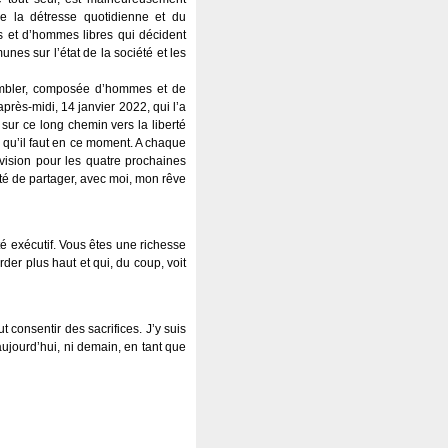
e la détresse quotidienne et du
es et d’hommes libres qui décident
nes sur l’état de la société et les
sembler, composée d’hommes et de
rès-midi, 14 janvier 2022, qui l’a
sur ce long chemin vers la liberté
 qu’il faut en ce moment. A chaque
vision pour les quatre prochaines
té de partager, avec moi, mon rêve
 exécutif. Vous êtes une richesse
der plus haut et qui, du coup, voit
t consentir des sacrifices. J’y suis
aujourd’hui, ni demain, en tant que