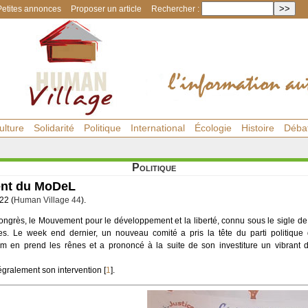
Petites annonces
Proposer un article
Rechercher :
ulture
Solidarité
Politique
International
Écologie
Histoire
Déba
Politique
dent du MoDeL
22 (
Human Village 44
).
ngrès, le Mouvement pour le développement et la liberté, connu sous le sigle 
es. Le week end dernier, un nouveau comité a pris la tête du parti politique 
m en prend les rênes et a prononcé à la suite de son investiture un vibrant
égralement son intervention
[
1
]
.