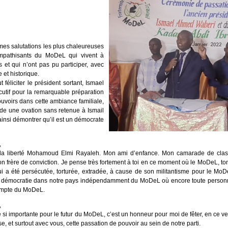
mes salutations les plus chaleureuses
mpathisants du MoDeL qui vivent à
ys et qui n’ont pas pu participer, avec
 et historique.
 féliciter le président sortant, Ismael
utif pour la remarquable préparation
ouvoirs dans cette ambiance familiale,
nde une ovation sans retenue à Ismail
ainsi démontrer qu’il est un démocrate
,
la liberté Mohamoud Elmi Rayaleh. Mon ami d’enfance. Mon camarade de class
n frère de conviction. Je pense très fortement à toi en ce moment où le MoDeL, to
qui a été persécutée, torturée, extradée, à cause de son militantisme pour le 
de la démocratie dans notre pays indépendamment du MoDeL où encore toute personn
compte du MoDeL.
,
si importante pour le futur du MoDeL, c’est un honneur pour moi de fêter, en ce v
, et surtout avec vous, cette passation de pouvoir au sein de notre parti.