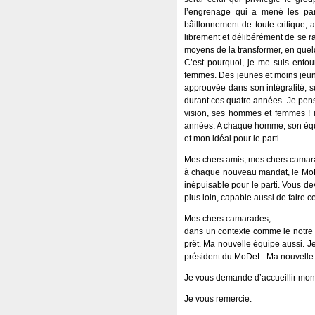
l’engrenage qui a mené les par
bâillonnement de toute critique, 
librement et délibérément de se ra
moyens de la transformer, en quelqu
C’est pourquoi, je me suis ento
femmes. Des jeunes et moins jeune
approuvée dans son intégralité, s
durant ces quatre années. Je pens
vision, ses hommes et femmes ! i
années. A chaque homme, son équip
et mon idéal pour le parti.
Mes chers amis, mes chers camar
à chaque nouveau mandat, le MoDe
inépuisable pour le parti. Vous de
plus loin, capable aussi de faire c
Mes chers camarades,
dans un contexte comme le notre où 
prêt. Ma nouvelle équipe aussi. Je
président du MoDeL. Ma nouvelle é
Je vous demande d’accueillir mon 
Je vous remercie.