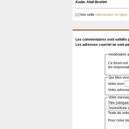
Kadar Abdi Ibrahim
[
1
]
Voir cette
intervention en ligne
.
Les commentaires sont validés pa
Les adresses courriel ne sont pa
modération a 
Ce forum est 
les responsa
Qui êtes-vou
Votre nom
Votre adress
Votre messa
Titre (obligat
Texte de votr
Pour créer de