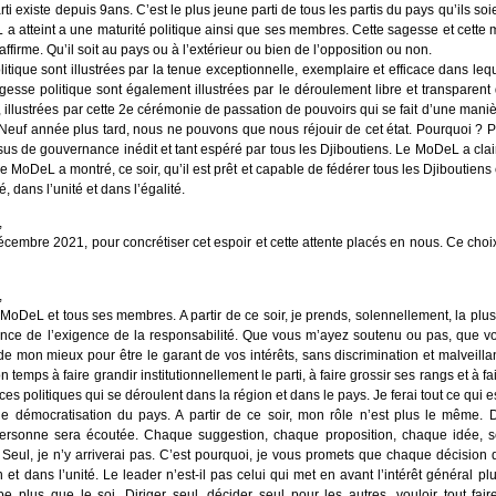
i existe depuis 9ans. C’est le plus jeune parti de tous les partis du pays qu’ils soi
L a atteint a une maturité politique ainsi que ses membres. Cette sagesse et cette m
affirme. Qu’il soit au pays ou à l’extérieur ou bien de l’opposition ou non.
litique sont illustrées par la tenue exceptionnelle, exemplaire et efficace dans le
gesse politique sont également illustrées par le déroulement libre et transparent 
n, illustrées par cette 2e cérémonie de passation de pouvoirs qui se fait d’une mani
. Neuf année plus tard, nous ne pouvons que nous réjouir de cet état. Pourquoi ?
sus de gouvernance inédit et tant espéré par tous les Djiboutiens. Le MoDeL a cla
 MoDeL a montré, ce soir, qu’il est prêt et capable de fédérer tous les Djiboutiens e
, dans l’unité et dans l’égalité.
,
écembre 2021, pour concrétiser cet espoir et cette attente placés en nous. Ce choi
,
e MoDeL et tous ses membres. A partir de ce soir, je prends, solennellement, la pl
cience de l’exigence de la responsabilité. Que vous m’ayez soutenu ou pas, que 
de mon mieux pour être le garant de vos intérêts, sans discrimination et malveill
 temps à faire grandir institutionnellement le parti, à faire grossir ses rangs et à f
s politiques qui se déroulent dans la région et dans le pays. Je ferai tout ce qui 
e démocratisation du pays. A partir de ce soir, mon rôle n’est plus le même. Do
personne sera écoutée. Chaque suggestion, chaque proposition, chaque idée, se
. Seul, je n’y arriverai pas. C’est pourquoi, je vous promets que chaque décisio
 et dans l’unité. Le leader n’est-il pas celui qui met en avant l’intérêt général pl
upe plus que le soi. Diriger seul, décider seul pour les autres, vouloir tout fa