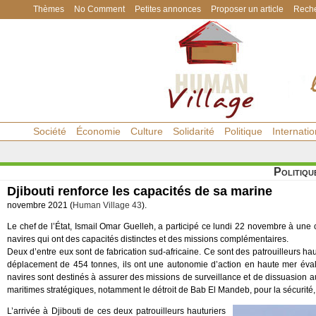
Thèmes
No Comment
Petites annonces
Proposer un article
Reche
Société
Économie
Culture
Solidarité
Politique
Internatio
Politiqu
Djibouti renforce les capacités de sa marine
novembre 2021 (
Human Village 43
).
Le chef de l’État, Ismail Omar Guelleh, a participé ce lundi 22 novembre à une
navires qui ont des capacités distinctes et des missions complémentaires.
Deux d’entre eux sont de fabrication sud-africaine. Ce sont des patrouilleurs ha
déplacement de 454 tonnes, ils ont une autonomie d’action en haute mer évalu
navires sont destinés à assurer des missions de surveillance et de dissuasion au
maritimes stratégiques, notamment le détroit de Bab El Mandeb, pour la sécurité,
L’arrivée à Djibouti de ces deux patrouilleurs hauturiers