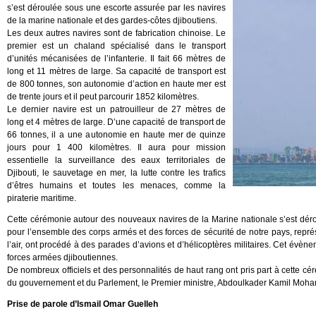
s’est déroulée sous une escorte assurée par les navires
de la marine nationale et des gardes-côtes djiboutiens.
Les deux autres navires sont de fabrication chinoise. Le
premier est un chaland spécialisé dans le transport
d’unités mécanisées de l’infanterie. Il fait 66 mètres de
long et 11 mètres de large. Sa capacité de transport est
de 800 tonnes, son autonomie d’action en haute mer est
de trente jours et il peut parcourir 1852 kilomètres.
Le dernier navire est un patrouilleur de 27 mètres de
long et 4 mètres de large. D’une capacité de transport de
66 tonnes, il a une autonomie en haute mer de quinze
jours pour 1 400 kilomètres. Il aura pour mission
essentielle la surveillance des eaux territoriales de
Djibouti, le sauvetage en mer, la lutte contre les trafics
d’êtres humains et toutes les menaces, comme la
piraterie maritime.
Cette cérémonie autour des nouveaux navires de la Marine nationale s’est dérou
pour l’ensemble des corps armés et des forces de sécurité de notre pays, repré
l’air, ont procédé à des parades d’avions et d’hélicoptères militaires. Cet évèn
forces armées djiboutiennes.
De nombreux officiels et des personnalités de haut rang ont pris part à cett
du gouvernement et du Parlement, le Premier ministre, Abdoulkader Kamil Moha
Prise de parole d’Ismail Omar Guelleh