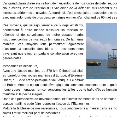
J’ai grand plaisir d’être sur ce front de mer, entouré de nos forces de défense, p
Nous avions, lors de l’édition du
Livre blanc de la défense
, mis l’accent sur
terrestres, aériennes et navales. Aujourd’hui, c’est chose faite : nous dotons no
avec une autonomie de plus deux semaines en mer, d’un chaland de 65 mètres pou
Ces moyens, qui se rajouteront à ceux déjà existants,
permettront à notre marine d’assurer sa mission de
défense et de surveillance de notre espace marin,
jusqu’aux confins de nos eaux territoriales. De la même
manière, ces moyens leur permettront également
d’assurer la sécurité des biens et des personnes
traversant nos eaux, en parfaite collaboration avec nos
gardes-côtes.
Mesdames et Messieurs,
Avec une façade maritime de 370 km, Djibouti est situé
au carrefour des routes maritimes d’Europe, d’Extrême-
Orient, du Golfe Arabo-persique et de l’Afrique. Le détroit
de Bab-el-Mandeb est un point névralgique du commerce maritime entre le golf
nombreuses menaces non-conventionnelles telles que le trafic d’êtres humains 
maritime et la pêche illégale.
Dans une perspective de développement et d`investissements dans ce domaine, i
espace maritime et de faire respecter l’action de l’État en mer.
Malgré la faiblesse de nos ressources, nous continuerons à investir dans les 
savoir tirer le meilleur parti de nos forces.