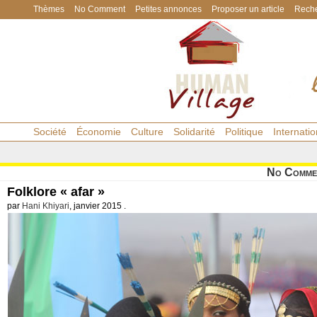
Thèmes
No Comment
Petites annonces
Proposer un article
Reche
Société
Économie
Culture
Solidarité
Politique
Internatio
No Comme
Folklore « afar »
par
Hani Khiyari
, janvier 2015 .