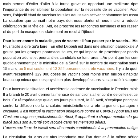
mais permet d’éviter d’aller à la forme grave en apportant une meilleure ripos
l’importance de sensibiliser la population sur la nécessité de se vacciner. P
sens, l’objectif étant de vacciner tous les adultes en activant notamment les asso
La situation que connait notre pays doit nous alerter et nous inciter à redou
célébration de la fête de l’Aïd, de proscrire les rencontres familiales et les ras
et du port du masque est clairement en recul à Djibouti.
Pour lutter contre la maladie, pas de secret : il faut passer par le vaccin… 
Plus facile à dire qu’à faire ! En effet Djibouti est dans une situation paradoxale. 
goutte par les groupes pharmaceutiques, ce qui impose de procéder par priorisati
population adulte, et pourtant les candidats se font rares… Au point que les cen
quotidiennement par le ministère de la Santé sur le nombre de vaccination sont
15 mars,
au 5 mai seulement 13 352 personnes ont été vaccinées
. Il y a de qu
ayant réceptionné 329 000 doses de vaccins pour moins d’un million d’habitant
beaucoup mieux que des pays bien plus développés dans sa capacité à s’appro
Pour inverser la situation et accélérer la cadence de vaccination le Premier minis
Il a brandi le 20 avril dernier la menace de sanctions à l’encontre de celles et c
bois. Ce rétropédalage quelques jours plus tard, le 23 avril, s’explique princip
contre la diffusion de la circulaire ministérielle qui a été largement partagée
circulaire, il est institué la vaccination obligatoire contre le Covid-19 pour tous 
C’est une exigence professionnelle. Ainsi, il appartient à chaque membre du g
placé sous son autorité soit vacciné dans les meilleurs délais.
L’accès aux lieux de travail sera désormais conditionnés à la présentation obligat
La circulation du virus est plus importante que l’an dernier à la même pério