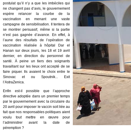
postulat qu’il n’y a que les imbéciles qui
ne changent pas d’avis, le gouvernement
espère relancer la courbe de la
vaccination en menant une vaste
campagne de sensibilisation. Il tentera de
se montrer persuasif, même si la partie
n’est pas gagnée d’avance. En effet, à
l’aune des résultats de l’opération de
vaccination réalisée à hôpital Dar el
Hanan sur deux jours, les 18 et 19 avril
dernier, en direction du personnel de
santé. À peine un tiers des soignants
travaillant sur les lieux ont accepté de se
faire piquer. Ils avaient le choix entre le
Sinovac et ou Spoutnik... Exit
l’AstraZenica.
Enfin est-il possible que l’approche
directive adoptée dans un premier temps
par le gouvernement avec la circulaire du
20 avril pour imposer le vaccin soit liée au
fait que nos responsables politiques aient
voulu tout mettre en œuvre pour
l’administrer avant la date de
péremption ?