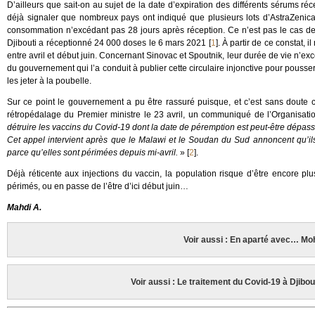
D’ailleurs que sait-on au sujet de la date d’expiration des différents sérums réc
déjà signaler que nombreux pays ont indiqué que plusieurs lots d’AstraZenica
consommation n’excédant pas 28 jours après réception. Ce n’est pas le cas de 
Djibouti a réceptionné 24 000 doses le 6 mars 2021
[
1
]
. À partir de ce constat, 
entre avril et début juin. Concernant Sinovac et Spoutnik, leur durée de vie n’ex
du gouvernement qui l’a conduit à publier cette circulaire injonctive pour pouss
les jeter à la poubelle.
Sur ce point le gouvernement a pu être rassuré puisque, et c’est sans doute 
rétropédalage du Premier ministre le 23 avril, un communiqué de l’Organisat
détruire les vaccins du Covid-19 dont la date de péremption est peut-être dépass
Cet appel intervient après que le Malawi et le Soudan du Sud annoncent qu’il
parce qu’elles sont périmées depuis mi-avril.
»
[
2
]
.
Déjà réticente aux injections du vaccin, la population risque d’être encore plu
périmés, ou en passe de l’être d’ici début juin…
Mahdi A.
Voir aussi : En aparté avec… 
Voir aussi : Le traitement du Covid-19 à Djibou