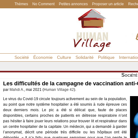
Thèmes
No Comment
Petites annonces
Proposer un article
Reche
Société
Économie
Culture
Solidarité
Politique
Internatio
Société
Les difficultés de la campagne de vaccination anti
par
Mahdi A.
, mai 2021 (
Human Village 42
).
Le virus du Covid-19 circule toujours activement au sein de la population,
au point que notre système hospitalier a été soumis à rude épreuve ces
deux derniers mois. Le pic a été si délicat que, faute de places
disponibles, certains proches de patients en détresse respiratoire n’ont
pas hésiter à faire jouer leurs relations pour trouver lit et respirateur dans
un centre hospitalier de la capitale. Un médecin, qui a demandé à garder
l’anonymat, décrit une période très difficile ou les hôpitaux ont été
débordés. « Il n’a fallu que quelques semaines pour que l’on perde le