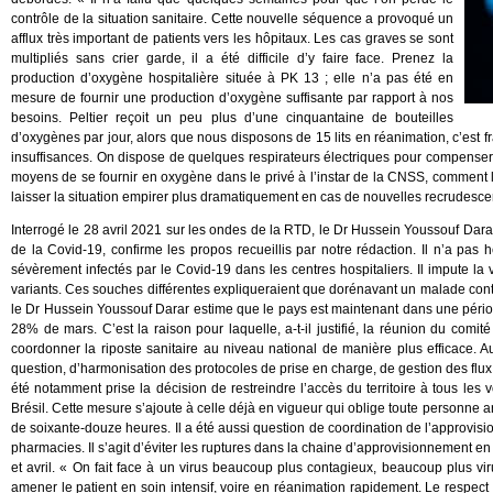
contrôle de la situation sanitaire. Cette nouvelle séquence a provoqué un
afflux très important de patients vers les hôpitaux. Les cas graves se sont
multipliés sans crier garde, il a été difficile d’y faire face. Prenez la
production d’oxygène hospitalière située à PK 13 ; elle n’a pas été en
mesure de fournir une production d’oxygène suffisante par rapport à nos
besoins. Peltier reçoit un peu plus d’une cinquantaine de bouteilles
d’oxygènes par jour, alors que nous disposons de 15 lits en réanimation, c’est fr
insuffisances. On dispose de quelques respirateurs électriques pour compenser c
moyens de se fournir en oxygène dans le privé à l’instar de la CNSS, comment l’
laisser la situation empirer plus dramatiquement en cas de nouvelles recrudesc
Interrogé le 28 avril 2021 sur les ondes de la RTD, le Dr Hussein Youssouf Darar
de la Covid-19, confirme les propos recueillis par notre rédaction. Il n’a pas 
sévèrement infectés par le Covid-19 dans les centres hospitaliers. Il impute la 
variants. Ces souches différentes expliqueraient que dorénavant un malade cont
le Dr Hussein Youssouf Darar estime que le pays est maintenant dans une périod
28% de mars. C’est la raison pour laquelle, a-t-il justifié, la réunion du comit
coordonner la riposte sanitaire au niveau national de manière plus efficace. Au
question, d’harmonisation des protocoles de prise en charge, de gestion des flux d’e
été notamment prise la décision de restreindre l’accès du territoire à tous le
Brésil. Cette mesure s’ajoute à celle déjà en vigueur qui oblige toute personne 
de soixante-douze heures. Il a été aussi question de coordination de l’approvisi
pharmacies. Il s’agit d’éviter les ruptures dans la chaine d’approvisionnement en
et avril. « On fait face à un virus beaucoup plus contagieux, beaucoup plus vir
amener le patient en soin intensif, voire en réanimation rapidement. Le respect