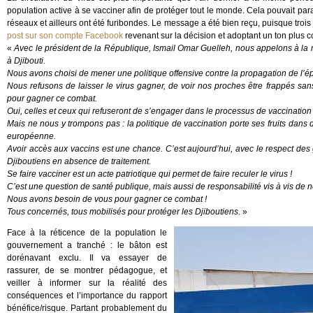
population active à se vacciner afin de protéger tout le monde. Cela pouvait para
réseaux et ailleurs ont été furibondes. Le message a été bien reçu, puisque trois 
post sur son compte Facebook
revenant sur la décision et adoptant un ton plus con
«
Avec le président de la République, Ismail Omar Guelleh, nous appelons à la m
à Djibouti.
Nous avons choisi de mener une politique offensive contre la propagation de l’é
Nous refusons de laisser le virus gagner, de voir nos proches être frappés sa
pour gagner ce combat.
Oui, celles et ceux qui refuseront de s’engager dans le processus de vaccination
Mais ne nous y trompons pas : la politique de vaccination porte ses fruits dan
européenne.
Avoir accès aux vaccins est une chance. C’est aujourd’hui, avec le respect des
Djiboutiens en absence de traitement.
Se faire vacciner est un acte patriotique qui permet de faire reculer le virus !
C’est une question de santé publique, mais aussi de responsabilité vis à vis de
Nous avons besoin de vous pour gagner ce combat !
Tous concernés, tous mobilisés pour protéger les Djiboutiens
. »
Face à la réticence de la population le
gouvernement a tranché : le bâton est
dorénavant exclu. Il va essayer de
rassurer, de se montrer pédagogue, et
veiller à informer sur la réalité des
conséquences et l’importance du rapport
bénéfice/risque. Partant probablement du