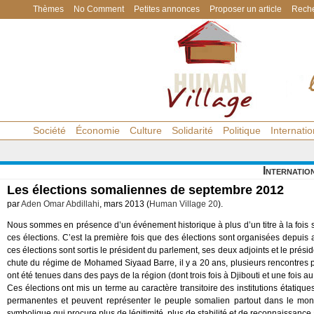
Thèmes
No Comment
Petites annonces
Proposer un article
Reche
Société
Économie
Culture
Solidarité
Politique
Internatio
Internatio
Les élections somaliennes de septembre 2012
par
Aden Omar Abdillahi
, mars 2013 (
Human Village 20
).
Nous sommes en présence d’un événement historique à plus d’un titre à la fois sur
ces élections. C’est la première fois que des élections sont organisées depuis
ces élections sont sortis le président du parlement, ses deux adjoints et le prés
chute du régime de Mohamed Siyaad Barre, il y a 20 ans, plusieurs rencontres po
ont été tenues dans des pays de la région (dont trois fois à Djibouti et une fois a
Ces élections ont mis un terme au caractère transitoire des institutions étatiqu
permanentes et peuvent représenter le peuple somalien partout dans le mond
symbolique qui procure plus de légitimité, plus de stabilité et de reconnaissance 