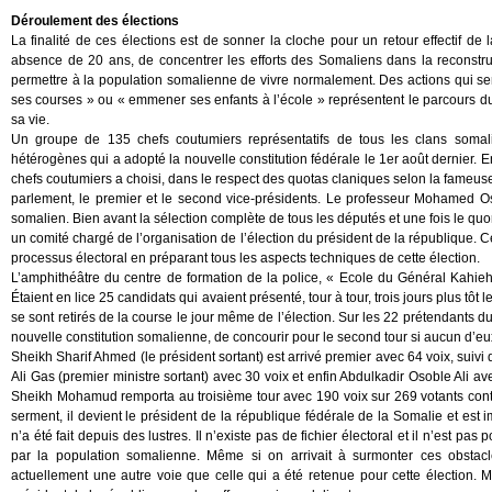
Déroulement des élections
La finalité de ces élections est de sonner la cloche pour un retour effectif 
absence de 20 ans, de concentrer les efforts des Somaliens dans la reconstruc
permettre à la population somalienne de vivre normalement. Des actions qui semb
ses courses » ou « emmener ses enfants à l’école » représentent le parcours d
sa vie.
Un groupe de 135 chefs coutumiers représentatifs de tous les clans somal
hétérogènes qui a adopté la nouvelle constitution fédérale le 1er août dernier. 
chefs coutumiers a choisi, dans le respect des quotas claniques selon la fameuse 
parlement, le premier et le second vice-présidents. Le professeur Mohamed Os
somalien. Bien avant la sélection complète de tous les députés et une fois le quo
un comité chargé de l’organisation de l’élection du président de la république. 
processus électoral en préparant tous les aspects techniques de cette élection.
L’amphithéâtre du centre de formation de la police, « Ecole du Général Kahieh »
Étaient en lice 25 candidats qui avaient présenté, tour à tour, trois jours plus t
se sont retirés de la course le jour même de l’élection. Sur les 22 prétendants du 
nouvelle constitution somalienne, de concourir pour le second tour si aucun d’eu
Sheikh Sharif Ahmed (le président sortant) est arrivé premier avec 64 voix, s
Ali Gas (premier ministre sortant) avec 30 voix et enfin Abdulkadir Osoble Ali a
Sheikh Mohamud remporta au troisième tour avec 190 voix sur 269 votants cont
serment, il devient le président de la république fédérale de la Somalie et es
n’a été fait depuis des lustres. Il n’existe pas de fichier électoral et il n’est pa
par la population somalienne. Même si on arrivait à surmonter ces obstacle
actuellement une autre voie que celle qui a été retenue pour cette élection. M