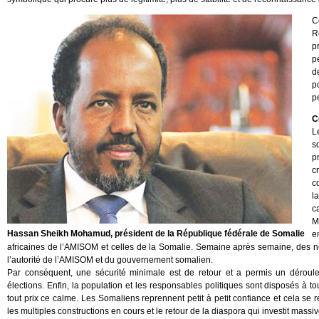
C
R
p
p
d
p
p
C
L
s
p
c
c
l
c
M
Hassan Sheikh Mohamud, président de la République fédérale de Somalie
e
africaines de l’AMISOM et celles de la Somalie. Semaine après semaine, des n
l’autorité de l’AMISOM et du gouvernement somalien.
Par conséquent, une sécurité minimale est de retour et a permis un déroule
élections. Enfin, la population et les responsables politiques sont disposés à t
tout prix ce calme. Les Somaliens reprennent petit à petit confiance et cela 
les multiples constructions en cours et le retour de la diaspora qui investit mass