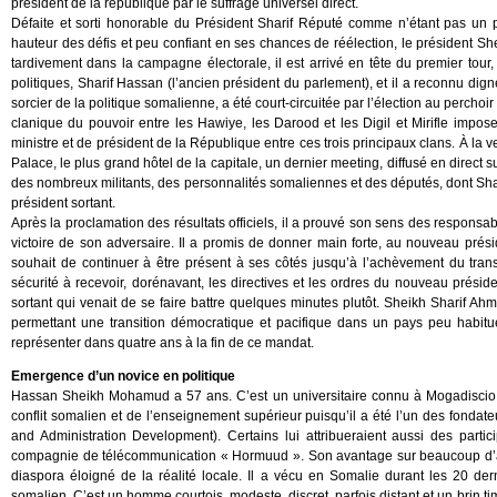
président de la république par le suffrage universel direct.
Défaite et sorti honorable du Président Sharif Réputé comme n’étant pas un po
hauteur des défis et peu confiant en ses chances de réélection, le président She
tardivement dans la campagne électorale, il est arrivé en tête du premier tour,
politiques, Sharif Hassan (l’ancien président du parlement), et il a reconnu dig
sorcier de la politique somalienne, a été court-circuitée par l’élection au perchoi
clanique du pouvoir entre les Hawiye, les Darood et les Digil et Mirifle impo
ministre et de président de la République entre ces trois principaux clans. À la v
Palace, le plus grand hôtel de la capitale, un dernier meeting, diffusé en direct 
des nombreux militants, des personnalités somaliennes et des députés, dont Shar
président sortant.
Après la proclamation des résultats officiels, il a prouvé son sens des responsabi
victoire de son adversaire. Il a promis de donner main forte, au nouveau prési
souhait de continuer à être présent à ses côtés jusqu’à l’achèvement du tran
sécurité à recevoir, dorénavant, les directives et les ordres du nouveau préside
sortant qui venait de se faire battre quelques minutes plutôt. Sheikh Sharif Ah
permettant une transition démocratique et pacifique dans un pays peu habitué 
représenter dans quatre ans à la fin de ce mandat.
Emergence d’un novice en politique
Hassan Sheikh Mohamud a 57 ans. C’est un universitaire connu à Mogadiscio et t
conflit somalien et de l’enseignement supérieur puisqu’il a été l’un des fondat
and Administration Development). Certains lui attribueraient aussi des parti
compagnie de télécommunication « Hormuud ». Son avantage sur beaucoup d’aut
diaspora éloigné de la réalité locale. Il a vécu en Somalie durant les 20 d
somalien. C’est un homme courtois, modeste, discret, parfois distant et un brin t