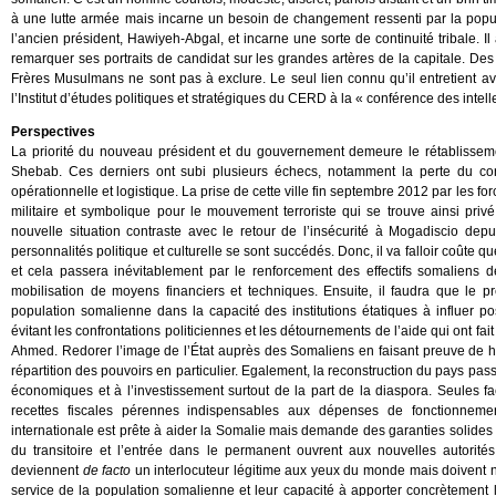
à une lutte armée mais incarne un besoin de changement ressenti par la popul
l’ancien président, Hawiyeh-Abgal, et incarne une sorte de continuité tribale.
remarquer ses portraits de candidat sur les grandes artères de la capitale. Des 
Frères Musulmans ne sont pas à exclure. Le seul lien connu qu’il entretient a
l’Institut d’études politiques et stratégiques du CERD à la « conférence des intel
Perspectives
La priorité du nouveau président et du gouvernement demeure le rétablissement
Shebab. Ces derniers ont subi plusieurs échecs, notamment la perte du cont
opérationnelle et logistique. La prise de cette ville fin septembre 2012 par les 
militaire et symbolique pour le mouvement terroriste qui se trouve ainsi pri
nouvelle situation contraste avec le retour de l’insécurité à Mogadiscio dep
personnalités politique et culturelle se sont succédés. Donc, il va falloir coûte q
et cela passera inévitablement par le renforcement des effectifs somaliens 
mobilisation de moyens financiers et techniques. Ensuite, il faudra que le p
population somalienne dans la capacité des institutions étatiques à influer pos
évitant les confrontations politiciennes et les détournements de l’aide qui ont fai
Ahmed. Redorer l’image de l’État auprès des Somaliens en faisant preuve de ha
répartition des pouvoirs en particulier. Egalement, la reconstruction du pays pas
économiques et à l’investissement surtout de la part de la diaspora. Seules 
recettes fiscales pérennes indispensables aux dépenses de fonctionnem
internationale est prête à aider la Somalie mais demande des garanties solides et
du transitoire et l’entrée dans le permanent ouvrent aux nouvelles autorit
deviennent
de facto
un interlocuteur légitime aux yeux du monde mais doivent 
service de la population somalienne et leur capacité à apporter concrètement 